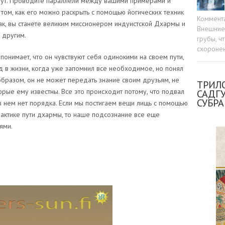
ветут. Проводите параллели между вашими примерами и
 том, как его можно раскрыть с помощью йогических техник
Коммент
ак, вы станете великим миссионером индуистской Дхармы и
Внешние 
и другим.
грубы, ч
схоронен
 понимает, что он чувствуют себя одинокими на своем пути,
д в жизни, когда уже запомнил все необходимое, но понял
образом, он не может передать знание своим друзьям, не
ТРИЛО
торые ему известны. Все это происходит потому, что подвал
САДГ
СУБР
в нем нет порядка. Если мы постигаем вещи лищь с помощью
актике пути дхармы, то наше подсознание все еще
ями.