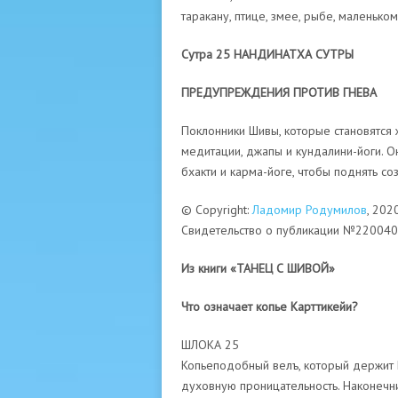
таракану, птице, змее, рыбе, маленько
Сутра 25 НАНДИНАТХА СУТРЫ
ПРЕДУПРЕЖДЕНИЯ ПРОТИВ ГНЕВА
Поклонники Шивы, которые становятся 
медитации, джапы и кундалини-йоги. О
бхакти и карма-йоге, чтобы поднять со
© Copyright:
Ладомир Родумилов
, 202
Свидетельство о публикации №22004
Из книги «ТАНЕЦ С ШИВОЙ»
Что означает копье Карттикейи?
ШЛОКА 25
Копьеподобный велъ, который держит Г
духовную проницательность. Наконечни