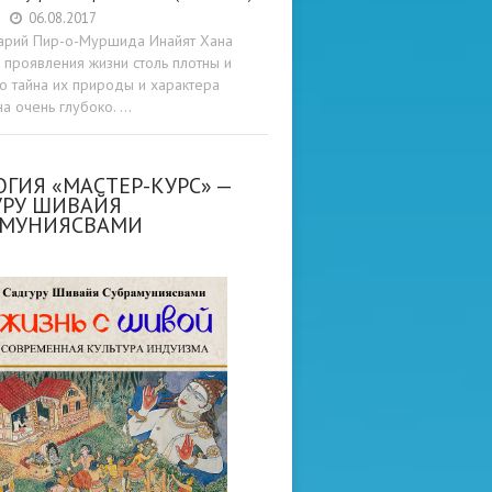
06.08.2017
арий Пир-о-Муршида Инайят Хана
проявления жизни столь плотны и
то тайна их природы и характера
а очень глубоко. …
ГИЯ «МАСТЕР-КУРС» —
УРУ ШИВАЙЯ
АМУНИЯСВАМИ