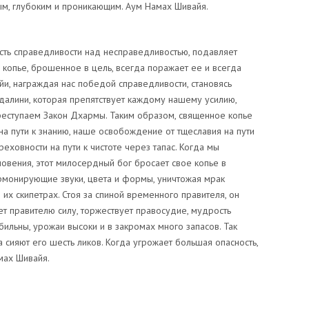
м, глубоким и проникающим. Аум Намах Шивайя.
асть справедливости над несправедливостью, подавляет
копье, брошенное в цель, всегда поражает ее и всегда
и, награждая нас победой справедливости, становясь
алини, которая препятствует каждому нашему усилию,
реступаем Закон Дхармы. Таким образом, священное копье
а пути к знанию, наше освобождение от тщеславия на пути
еховности на пути к чистоте через тапас. Когда мы
овения, этот милосердный бог бросает свое копье в
армонирующие звуки, цвета и формы, уничтожая мрак
 их скипетрах. Стоя за спиной временного правителя, он
ет правителю силу, торжествует правосудие, мудрость
ильны, урожаи высоки и в закромах много запасов. Так
 сияют его шесть ликов. Когда угрожает большая опасность,
мах Шивайя.