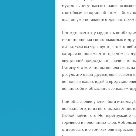
мудрость несут нам все наши возвышен
способным говорить об этом — большой
шаг, он уже не является для нас таким
Прежде всего эту мудрость необходим
ее в отношении своих знакомых и друзе
жизни. Если вы чувствуете, что кто-либ
которая не понимает того, о чем вы д
внутренней природы, это значит, что 
Потому что кое-что вы поняли лишь на 
результате ваши друзья, являющиеся ва
не поняли ваших идей и представлений.
понять себя и объяснить все вашим дру
При объяснении учения йоги используй
поливать его, то из него вырастет цве
Любой поймет его. Не перегружайте ч
терминов и непонятных слов. Небольши
о деревьях и о том, как они вырастают.