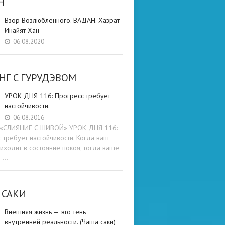
Н
Взор Возлюбленного. ВАДАН. Хазрат
Инайят Хан
06.08.2020
НГ C ГУРУДЭВОМ
УРОК ДНЯ 116: Прогресс требует
настойчивости.
06.08.2016
и «СЛИЯНИЕ С ШИВОЙ» УРОК ДНЯ 116:
 требует настойчивости. Когда ваш
иходит в состояние покоя, тогда ваше
е …
 САКИ
Внешняя жизнь — это тень
внутренней реальности. (Чаша саки)