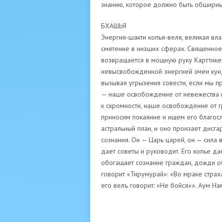
знанию, которое должно быть обширны
БХАШЬЯ
Энергия-шакти копья-веля, великая вл
смятение в низших сферах. Священное 
возвращается в мощную руку Карттикей
невысвобожденной энергией змеи кунд
вызывая угрызения совести, если мы п
— наше освобождение от невежества н
к скромности, наше освобождение от гр
приносим покаяние и ищем его благосл
астральный план, и оно пронзает дисг
сознания. Он — Царь царей, он — сила в
дает советы и руководит. Его копье да
обогащает сознание граждан, дожди об
говорит «Тирумурай»: «Во мраке страха
его велъ говорит: «Не бойся»». Аум На