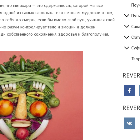
Поуч
м, что митахара — это сдержанность, которой мы все
я одной из самых сложных. Тело не знает мудрости о том,
Путь
ило себя до смерти, если бы имело свой путь, учитывая свой
Сан
нно разум контролирует тело и эмоции и должен
ади собственного сохранения, здоровья и благополучия,
Стат
Суф
Тво
REVER
REVE