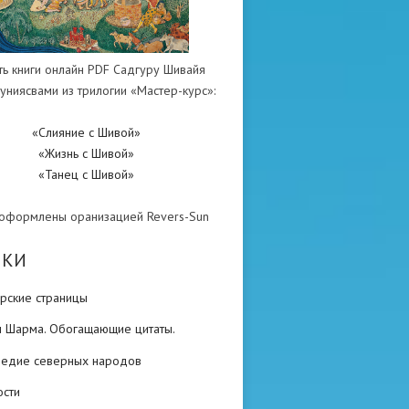
ть книги онлайн PDF Садгуру Шивайя
униясвами из трилогии «Мастер-курс»:
«Слияние с Шивой»
«Жизнь с Шивой»
«Танец с Шивой»
 оформлены оранизацией Revers-Sun
ИКИ
рские страницы
н Шарма. Обогащающие цитаты.
ледие северных народов
ости