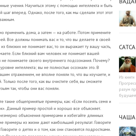
ВАДА
ные учения. Научиться этому с помощью интеллекта и быть
 шаг вперед. Однако, после того, как мы сделали этот этот
 важным.
о применить дома, а затем — на работе. Потом примените
й. Все должны понимать вас и то, что вы делаете в своей
САТСА
о из близких не понимает вас, то он выражает ту вашу часть,
умаете. Если близкий вам человек не понимает вашей
вы не понимаете своего внутреннего подсознания. Почему?
уровне интеллекта; вы не полностью осознали это. В
шим отражением, не вполне поняли то, что вы изучаете, и
Из книг
 Только после того, как вы очистите себя, вы сможете
Прогресс
зьям так, чтобы они вас поняли.
разум пр
будуще
те такие общепринятые примеры, как: «Если посеять семя и
ток». Данный пример простой и хорошо все объясняет.
резмерно объяснения примерами и избегайте длинных
ЧАША
е примеры из жизни дают наибольший результат. Говорите
 Говорите о детях и о том, как они становятся подростками.