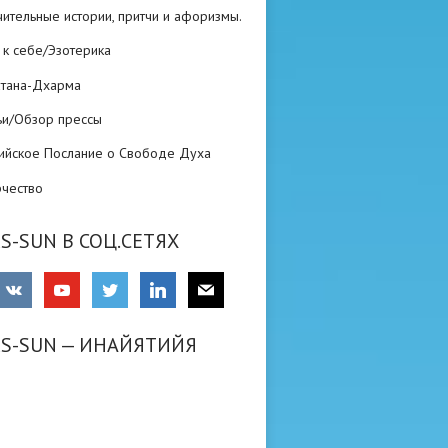
ительные истории, притчи и афоризмы.
 к себе/Эзотерика
атана-Дхарма
ьи/Обзор прессы
ийское Послание о Свободе Духа
рчество
S-SUN В СОЦ.СЕТЯХ
RS-SUN — ИНАЙЯТИЙЯ