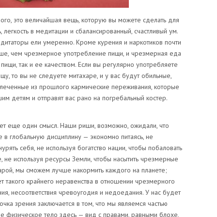
ого, это величайшая вещь, которую вы можете сделать для
, легкость в медитации и сбалансированный, счастливый ум.
медитаторы ели умеренно. Кроме курения и наркотиков почти
льше, чем чрезмерное употребление пищи, и чрезмерная еда
пищи, так и ее качеством. Если вы регулярно употребляете
у, то вы не следуете митахаре, и у вас будут обильные,
влеченные из прошлого кармические переживания, которые
им детям и отправят вас рано на погребальный костер.
ет еще один смысл. Наши риши, возможно, ожидали, что
 в глобальную дисциплину — экономно питаясь, не
нурять себя, не используя богатство нации, чтобы побаловать
, не используя ресурсы Земли, чтобы насытить чрезмерные
харой, мы сможем лучше накормить каждого на планете;
ет такого крайнего неравенства в отношении чрезмерного
ния, несоответствия чревоугодия и недоедания. У нас будет
очка зрения заключается в том, что мы являемся частью
ше физическое тело здесь — вид с правами, равными блохе,