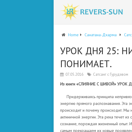
Home
Санатана-Дхарма
Сатс
УРОК ДНЯ 25: Н
ПОНИМАЕТ.
07.05.2016
Сатсанг с Гурудэвом
Из книги «СЛИЯНИЕ С ШИВОЙ» УРОК ДНЯ
Придерживаясь принципа непривяза
энергию прямого распознавания. Эта эн
происходит и почему происходит. Мы н
актиничной энергии. Эта река течет из
сознание, порождая жизненный опыт. 
самым прекращаем их новые проявлени