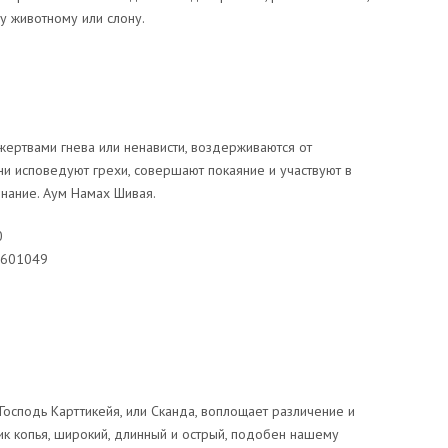
му животному или слону.
жертвами гнева или ненависти, воздерживаются от
ни исповедуют грехи, совершают покаяние и участвуют в
знание. Аум Намах Шивая.
0
0601049
осподь Карттикейя, или Сканда, воплощает различение и
к копья, широкий, длинный и острый, подобен нашему