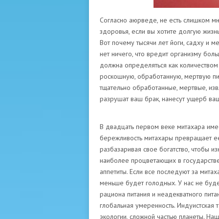
Согласно аюрведе, не есть слишком мн
здоровья, если вы хотите долгую жизнь
Вот почему тысячи лет йоги, садху и 
нет ничего, что вредит организму бо
должна определяться как количеством 
роскошную, обработанную, мертвую пищ
тщательно обработанные, мертвые, из
разрушат ваш брак, нанесут ущерб ваш
В двадцать первом веке митахара име
бережливость митахары превращает ее
разбазаривая свое богатство, чтобы из
наиболее процветающих в государстве
аппетиты. Если все последуют за мита
меньше будет голодных. У нас не буд
рациона питания и неадекватного пита
глобальная умеренность. Индуистская т
экологии, сложной частью планеты. На