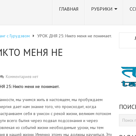
ГЛАВНАЯ
РУБРИКИ
СС
анг с Гурудэвом
УРОК ДНЯ 25: Никто меня не понимает.
ИКТО МЕНЯ НЕ
Комментариев нет
 25: Никто меня не понимает.
нности, мы учимся жить в настоящем, мы пробуждаем
ПОИС
ергия дает нам знание того, что происходит, когда
астраиваем себя в унисон с рекой жизни, великим потоком
 сути всего бытия через подвал подсознания и через
Извлекая из событий жизни необходимые уроки, мы тем
я в нашей жизни. Именно этому мы должны научиться. Эту