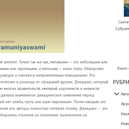
Скача
Субрам
 аппетит. Точно так же как, митавьяин — это небольшие или
Книги
ыми или скромными, а митасаян — мало спать. Обжорство
ультуре и считается неприемлемым поведением. Это
РУБР
гатство и роскошь от страданий других. Декаданс, который
 многих правительств, империй, королевств и княжеств.
Авто
 сделала знаменитое декадентское заявление перед
й нет хлеба, пусть они едят пирожные». Почти каждый, кто
Ару
ючая его автора, полностью потерял голову. Декаданс — это
Нас
боролись столетие за столетием, тысячелетие за
Нов