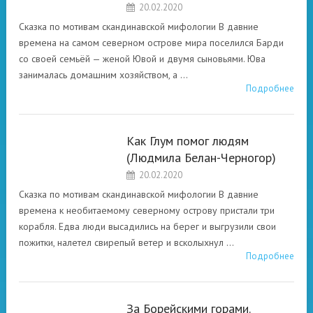
20.02.2020
БЕЛАН-ЧЕРНОГОР
Сказка по мотивам скандинавской мифологии В давние
времена на самом северном острове мира поселился Барди
со своей семьёй — женой Ювой и двумя сыновьями. Юва
занималась домашним хозяйством, а …
Подробнее
Как Глум помог людям
ВОЛШЕБНЫЕ
(Людмила Белан-Черногор)
СКАЗКИ ЛЮДМИЛЫ
20.02.2020
БЕЛАН-ЧЕРНОГОР
Сказка по мотивам скандинавской мифологии В давние
времена к необитаемому северному острову пристали три
корабля. Едва люди высадились на берег и выгрузили свои
пожитки, налетел свирепый ветер и всколыхнул …
Подробнее
За Борейскими горами.