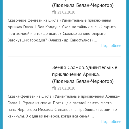
(Людмила Белан-Черногор)
«УДИВИТЕЛЬНЫЕ
21.02.2020
ПРИКЛЮЧЕНИЯ
АРНИКА»
Сказочное фэнтези из цикла «Удивительные приключения
ЛЮДМИЛА БЕЛАН-
Арника» Глава 1. Зов Колдуна. Сколько тайных знаний скрыто —
ЧЕРНОГОР
Под землёй и в толще льдов? Сколько заново открыто
Затонувших городов? (Александр Савостьянов) …
Подробнее
Земля Саамов. Удивительные
приключения Арника.
«УДИВИТЕЛЬНЫЕ
(Людмила Белан-Черногор)
ПРИКЛЮЧЕНИЯ
АРНИКА»
21.02.2020
ЛЮДМИЛА БЕЛАН-
Сказка-фэнтези из цикла «Удивительные приключения Арника»
ЧЕРНОГОР
Глава 1. Страна из сказки. Посвящаю светлой памяти моего
папы Черногора Михаила Степановича Приближались зимние
каникулы. В один из вечеров, когда вся семья …
Подробнее