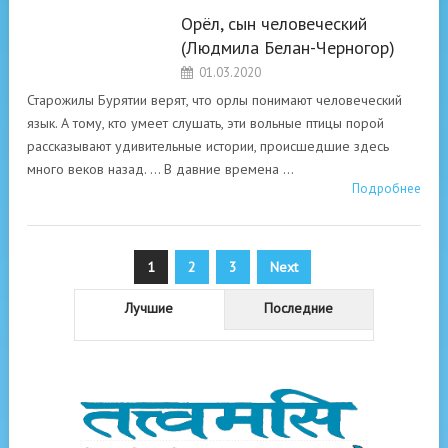
Орёл, сын человеческий
СКАЗКИ
(Людмила Белан-Черногор)
СТАРОГО ОРЛА.
01.03.2020
(ЛЮДМИЛА БЕЛАН-
ЧЕРНОГОР)
Старожилы Бурятии верят, что орлы понимают человеческий
язык. А тому, кто умеет слушать, эти вольные птицы порой
рассказывают удивительные истории, происшедшие здесь
много веков назад. … В давние времена …
Подробнее
Пагинация
1
2
3
Next
записей
Лучшие
Последние