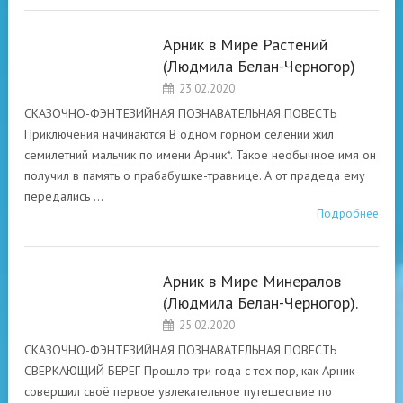
Арник в Мире Растений
(Людмила Белан-Черногор)
«УДИВИТЕЛЬНЫЕ
23.02.2020
ПРИКЛЮЧЕНИЯ
АРНИКА»
СКАЗОЧНО-ФЭНТЕЗИЙНАЯ ПОЗНАВАТЕЛЬНАЯ ПОВЕСТЬ
ЛЮДМИЛА БЕЛАН-
Приключения начинаются В одном горном селении жил
ЧЕРНОГОР
семилетний мальчик по имени Арник*. Такое необычное имя он
получил в память о прабабушке-травнице. А от прадеда ему
передались …
Подробнее
Арник в Мире Минералов
(Людмила Белан-Черногор).
«УДИВИТЕЛЬНЫЕ
25.02.2020
ПРИКЛЮЧЕНИЯ
АРНИКА»
СКАЗОЧНО-ФЭНТЕЗИЙНАЯ ПОЗНАВАТЕЛЬНАЯ ПОВЕСТЬ
ЛЮДМИЛА БЕЛАН-
СВЕРКАЮЩИЙ БЕРЕГ Прошло три года с тех пор, как Арник
ЧЕРНОГОР
совершил своё первое увлекательное путешествие по