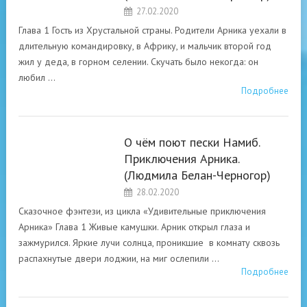
АРНИКА»
27.02.2020
ЛЮДМИЛА БЕЛАН-
Глава 1 Гость из Хрустальной страны. Родители Арника уехали в
ЧЕРНОГОР
длительную командировку, в Африку, и мальчик второй год
жил у деда, в горном селении. Скучать было некогда: он
любил …
Подробнее
О чём поют пески Намиб.
Приключения Арника.
«УДИВИТЕЛЬНЫЕ
(Людмила Белан-Черногор)
ПРИКЛЮЧЕНИЯ
АРНИКА»
28.02.2020
ЛЮДМИЛА БЕЛАН-
Сказочное фэнтези, из цикла «Удивительные приключения
ЧЕРНОГОР
Арника» Глава 1 Живые камушки. Арник открыл глаза и
зажмурился. Яркие лучи солнца, проникшие в комнату сквозь
распахнутые двери лоджии, на миг ослепили …
Подробнее