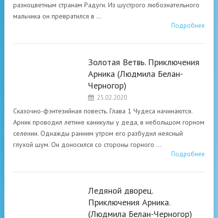
разноцветным странам Радуги. Из шустрого любознательного
мальчика он превратился в …
Подробнее
Золотая Ветвь. Приключения
Арника (Людмила Белан-
«УДИВИТЕЛЬНЫЕ
Черногор)
ПРИКЛЮЧЕНИЯ
АРНИКА»
25.02.2020
ЛЮДМИЛА БЕЛАН-
Сказочно-фэнтезийная повесть. Глава 1 Чудеса начинаются.
ЧЕРНОГОР
Арник проводил летние каникулы у деда, в небольшом горном
селении. Однажды ранним утром его разбудил неясный
глухой шум. Он доносился со стороны горного …
Подробнее
Ледяной дворец.
Приключения Арника.
«УДИВИТЕЛЬНЫЕ
(Людмила Белан-Черногор)
ПРИКЛЮЧЕНИЯ