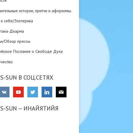
ости
ительные истории, притчи и афоризмы.
 к себе/Эзотерика
атана-Дхарма
ьи/Обзор прессы
ийское Послание о Свободе Духа
рчество
S-SUN В СОЦ.СЕТЯХ
RS-SUN — ИНАЙЯТИЙЯ