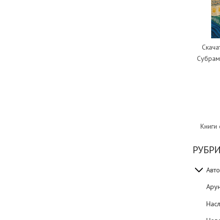
Скача
Субрам
Книги
РУБР
Авто
Ару
Нас