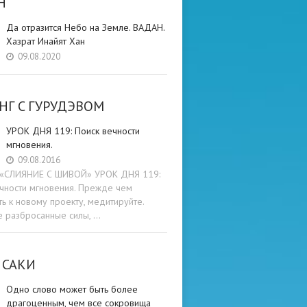
Н
Да отразится Небо на Земле. ВАДАН.
Хазрат Инайят Хан
09.08.2020
НГ C ГУРУДЭВОМ
УРОК ДНЯ 119: Поиск вечности
мгновения.
09.08.2016
и «СЛИЯНИЕ С ШИВОЙ» УРОК ДНЯ 119:
чности мгновения. Прежде чем
ть к новому проекту, медитируйте.
е разбросанные силы, …
 САКИ
Одно слово может быть более
драгоценным, чем все сокровища