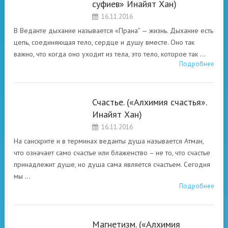
суфиев» Инайят Хан)
АСПЕКТЫ
16.11.2016
СУФИЙСКОГО
ПОСЛАНИЯ О
В Веданте дыхание называется «Прана” — жизнь. Дыхание есть
СВОБОДЕ ДУХА.
цепь, соединяющая тело, сердце и душу вместе. Оно так
важно, что когда оно уходит из тела, это тело, которое так …
Подробнее
Счастье. («Алхимия счастья».
РАЗНЫЕ
Инайят Хан)
АСПЕКТЫ
16.11.2016
СУФИЙСКОГО
ПОСЛАНИЯ О
На санскрите и в терминах веданты душа называется Атман,
СВОБОДЕ ДУХА.
что означает само счастье или блаженство – не то, что счастье
принадлежит душе, но душа сама является счастьем. Сегодня
мы …
Подробнее
Магнетизм. («Алхимия
РАЗНЫЕ