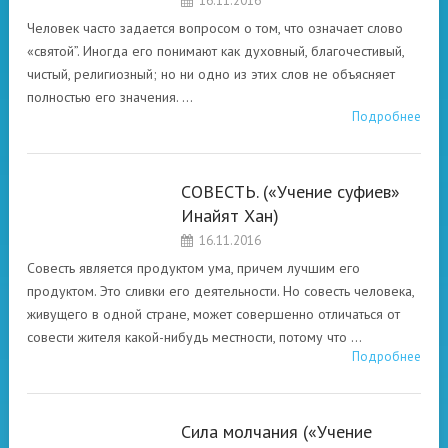
16.11.2016
СУФИЙСКОГО
ПОСЛАНИЯ О
Человек часто задается вопросом о том, что означает слово
СВОБОДЕ ДУХА.
«святой”. Иногда его понимают как духовный, благочестивый,
чистый, религиозный; но ни одно из этих слов не объясняет
полностью его значения. …
Подробнее
СОВЕСТЬ. («Учение суфиев»
РАЗНЫЕ
Инайят Хан)
АСПЕКТЫ
16.11.2016
СУФИЙСКОГО
ПОСЛАНИЯ О
Совесть является продуктом ума, причем лучшим его
СВОБОДЕ ДУХА.
продуктом. Это сливки его деятельности. Но совесть человека,
живущего в одной стране, может совершенно отличаться от
совести жителя какой-нибудь местности, потому что …
Подробнее
Сила молчания («Учение
РАЗНЫЕ