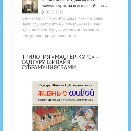
получает урок на всю жизнь. (Чаша …
07.08.2017
Комментарий Пир-о-Муршида Инайята Хана:
Часто случается, что мы обнаруживаем, как
один человек, будучи успешным по жизни,
продолжает преуспевать, в то …
ТРИЛОГИЯ «МАСТЕР-КУРС» —
САДГУРУ ШИВАЙЯ
СУБРАМУНИЯСВАМИ