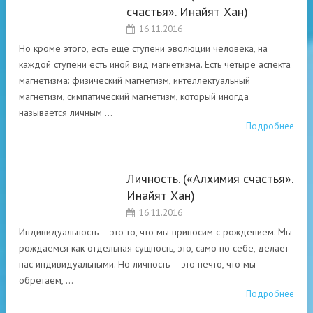
счастья». Инайят Хан)
АСПЕКТЫ
16.11.2016
СУФИЙСКОГО
ПОСЛАНИЯ О
Но кроме этого, есть еще ступени эволюции человека, на
СВОБОДЕ ДУХА.
каждой ступени есть иной вид магнетизма. Есть четыре аспекта
магнетизма: физический магнетизм, интеллектуальный
магнетизм, симпатический магнетизм, который иногда
называется личным …
Подробнее
Личность. («Алхимия счастья».
РАЗНЫЕ
Инайят Хан)
АСПЕКТЫ
16.11.2016
СУФИЙСКОГО
ПОСЛАНИЯ О
Индивидуальность – это то, что мы приносим с рождением. Мы
СВОБОДЕ ДУХА.
рождаемся как отдельная сущность, это, само по себе, делает
нас индивидуальными. Но личность – это нечто, что мы
обретаем, …
Подробнее