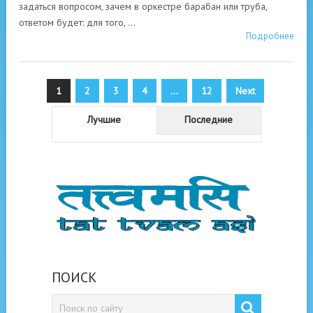
задаться вопросом, зачем в оркестре барабан или труба,
ответом будет: для того, …
Подробнее
Пагинация
1
2
3
4
…
12
Next
записей
Лучшие
Последние
ПОИСК