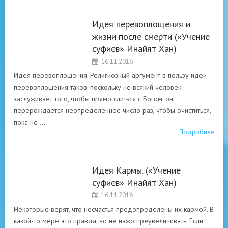
Идея перевоплощения и
РАЗНЫЕ
жизни после смерти («Учение
АСПЕКТЫ
суфиев» Инайят Хан)
СУФИЙСКОГО
ПОСЛАНИЯ О
16.11.2016
СВОБОДЕ ДУХА.
Идея перевоплощения. Религиозный аргумент в пользу идеи
перевоплощения таков: поскольку не всякий человек
заслуживает того, чтобы прямо слиться с Богом, он
перерождается неопределенное число раз, чтобы очиститься,
пока не …
Подробнее
Идея Кармы. («Учение
РАЗНЫЕ
суфиев» Инайят Хан)
АСПЕКТЫ
16.11.2016
СУФИЙСКОГО
ПОСЛАНИЯ О
Некоторые верят, что несчастья предопределены их кармой. В
СВОБОДЕ ДУХА.
какой-то мере это правда, но не нажо преувеличивать. Если