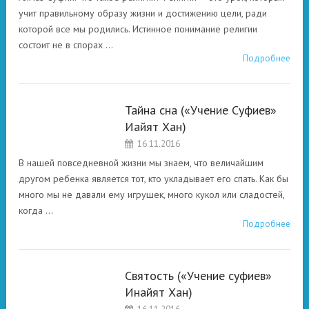
ПОСЛАНИЯ О
учит правильному образу жизни и достижению цели, ради
СВОБОДЕ ДУХА.
которой все мы родились. Истинное понимание религии
состоит не в спорах …
Подробнее
Тайна сна («Учение Суфиев»
РАЗНЫЕ
Иайят Хан)
АСПЕКТЫ
16.11.2016
СУФИЙСКОГО
ПОСЛАНИЯ О
В нашей повседневной жизни мы знаем, что величайшим
СВОБОДЕ ДУХА.
другом ребенка является тот, кто укладывает его спать. Как бы
много мы не давали ему игрушек, много кукол или сладостей,
когда …
Подробнее
Святость («Учение суфиев»
РАЗНЫЕ
Инайят Хан)
АСПЕКТЫ