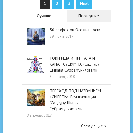
Пагинация
1
2
3
Next
записей
Лучшие
Последние
50 эффектов Осознанности.
29 июля, 2017
ТОКИ ИДА И ПИНГАЛА И
КАНАЛ СУШУМНА. (Садгуру
Шивайя Субрамуниясвами)
3 января, 2018
ПЕРЕХОД ПОД НАЗВАНИЕМ
«СМЕРТЬ». Реинкарнация.
(Садгуру Шивая
Субрамуниясвами)
9 апреля, 2017
Следующие »