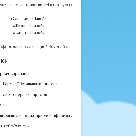
униясвами из трилогии «Мастер-курс»:
«Слияние с Шивой»
«Жизнь с Шивой»
«Танец с Шивой»
 оформлены оранизацией Revers-Sun
ИКИ
рские страницы
н Шарма. Обогащающие цитаты.
ледие северных народов
ости
ительные истории, притчи и афоризмы.
 к себе/Эзотерика