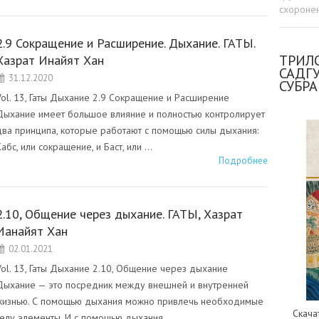
схоронен
2.9 Сокращение и Расширение. Дыхание. ГАТЫ.
ТРИЛО
Хазрат Инайят Хан
САДГ
31.12.2020
СУБР
Vol. 13, Гаты Дыхание 2.9 Сокращение и Расширение
Дыхание имеет большое влияние и полностью контролирует
два принципа, которые работают с помощью силы дыхания:
Кабс, или сокращение, и Баст, или …
Подробнее
2.10, Общение через дыхание. ГАТЫ, Хазрат
Ианайят Хан
02.01.2021
Vol. 13, Гаты Дыхание 2.10, Общение через дыхание
Дыхание — это посредник между внешней и внутренней
жизнью. С помощью дыхания можно привлечь необходимые
Скача
телу элементы. И с помощью дыхания …