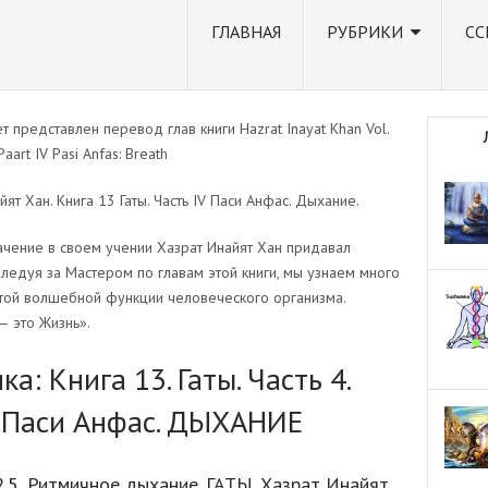
ГЛАВНАЯ
РУБРИКИ
СС
т представлен перевод глав книги Hazrat Inayat Khan Vol.
Paart IV Pasi Anfas: Breath
йят Хан. Книга 13 Гаты. Часть IV Паси Анфас. Дыхание.
чение в своем учении Хазрат Инайят Хан придавал
ледуя за Мастером по главам этой книги, мы узнаем много
той волшебной функции человеческого организма.
 это Жизнь».
ика:
Книга 13. Гаты. Часть 4.
. Паси Анфас. ДЫХАНИЕ
2.5, Ритмичное дыхание. ГАТЫ. Хазрат Инайят