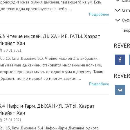
Сан
происходит из-за сияния дыхания, падающего на ум. Есть
две тени: одна проецируется на небо, …
Стат
Подробнее
Суф
Тво
3.3 Чтение мыслей. ДЫХАНИЕ. ГАТЫ. Хазрат
Инайят Хан
REVER
20.01.2021
Vol. 13, Гаты Дыхание 3.3, Чтение мыслей Это вибрации,
вызываемые дыханием, становятся мысленными волнами,
которые переносят мысль от одного ума к другому. Таким
REVE
образом, чтение мыслей во многом зависит …
Подробнее
3.4 Нафс-и-Гарм. ДЫХАНИЯ, ГАТЫ. Хазрат
Инайят Хан
23.01.2021
Vol. 13, Гаты Дыхание 3.4 Нафс-и-Гарм Дыхание одного