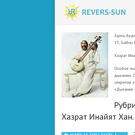
Здесь буде
13, Gathas 
Хазрат Ина
Особое зна
дыханию. С
секретов э
«Дыхание —
Рубр
Хазрат Инайят Хан