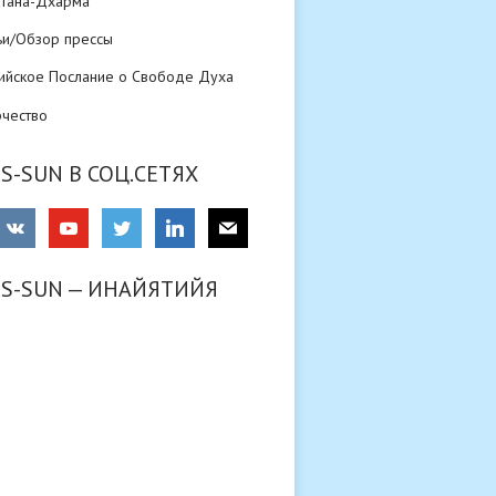
атана-Дхарма
ьи/Обзор прессы
ийское Послание о Свободе Духа
рчество
S-SUN В СОЦ.СЕТЯХ
RS-SUN — ИНАЙЯТИЙЯ