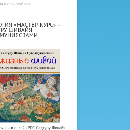
а очень глубоко. …
ГИЯ «МАСТЕР-КУРС» —
УРУ ШИВАЙЯ
АМУНИЯСВАМИ
ть книги онлайн PDF Садгуру Шивайя