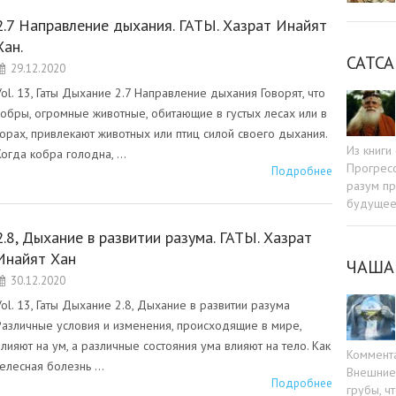
2.7 Направление дыхания. ГАТЫ. Хазрат Инайят
Хан.
САТСА
29.12.2020
Vol. 13, Гаты Дыхание 2.7 Направление дыхания Говорят, что
кобры, огромные животные, обитающие в густых лесах или в
горах, привлекают животных или птиц силой своего дыхания.
Из книг
Когда кобра голодна, …
Прогресс
Подробнее
разум пр
будуще
2.8, Дыхание в развитии разума. ГАТЫ. Хазрат
Инайят Хан
ЧАША
30.12.2020
Vol. 13, Гаты Дыхание 2.8, Дыхание в развитии разума
Различные условия и изменения, происходящие в мире,
влияют на ум, а различные состояния ума влияют на тело. Как
Коммент
телесная болезнь …
Внешние 
Подробнее
грубы, ч