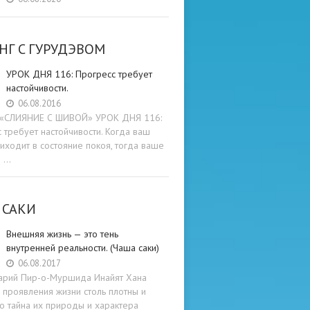
НГ C ГУРУДЭВОМ
УРОК ДНЯ 116: Прогресс требует
настойчивости.
06.08.2016
и «СЛИЯНИЕ С ШИВОЙ» УРОК ДНЯ 116:
 требует настойчивости. Когда ваш
иходит в состояние покоя, тогда ваше
е …
 САКИ
Внешняя жизнь — это тень
внутренней реальности. (Чаша саки)
06.08.2017
арий Пир-о-Муршида Инайят Хана
проявления жизни столь плотны и
то тайна их природы и характера