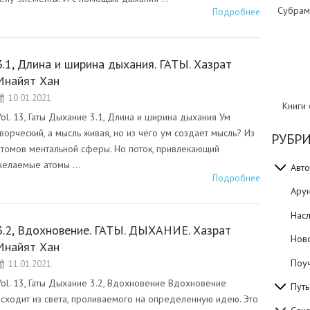
Субрам
Подробнее
3.1, Длина и ширина дыхания. ГАТЫ. Хазрат
Инайят Хан
10.01.2021
Книги
Vol. 13, Гаты Дыхание 3.1, Длина и ширина дыхания Ум
творческий, а мысль живая, но из чего ум создает мысль? Из
РУБР
атомов ментальной сферы. Но поток, привлекающий
желаемые атомы …
Авто
Подробнее
Ару
Нас
3.2, Вдохновение. ГАТЫ. ДЫХАНИЕ. Хазрат
Нов
Инайят Хан
Поуч
11.01.2021
Vol. 13, Гаты Дыхание 3.2, Вдохновение Вдохновение
Путь
исходит из света, проливаемого на определенную идею. Это