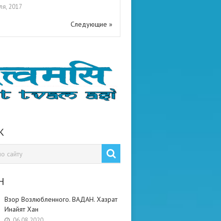
ля, 2017
Следующие »
К
Н
Взор Возлюбленного. ВАДАН. Хазрат
Инайят Хан
06.08.2020