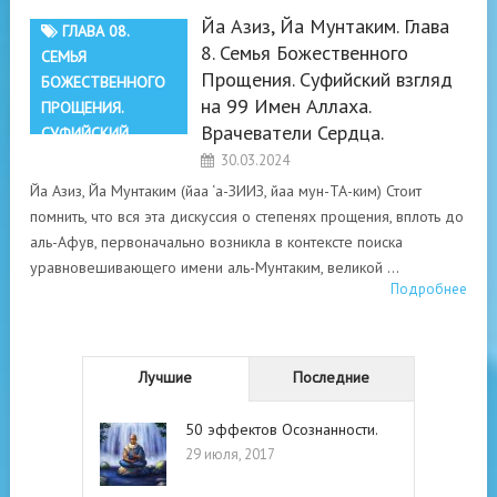
Йа Азиз, Йа Мунтаким. Глава
ГЛАВА 08.
8. Семья Божественного
СЕМЬЯ
Прощения. Суфийский взгляд
БОЖЕСТВЕННОГО
на 99 Имен Аллаха.
ПРОЩЕНИЯ.
Врачеватели Сердца.
СУФИЙСКИЙ
ВЗГЛЯД НА 99
30.03.2024
ИМЕН АЛЛАХА.
Йа Азиз, Йа Мунтаким (йаа ‘а-ЗИИЗ, йаа мун-ТА-ким) Стоит
ВРАЧЕВАТЕЛИ
помнить, что вся эта дискуссия о степенях прощения, вплоть до
СЕРДЦА
аль-Афув, первоначально возникла в контексте поиска
уравновешивающего имени аль-Мунтаким, великой …
Подробнее
Лучшие
Последние
50 эффектов Осознанности.
29 июля, 2017