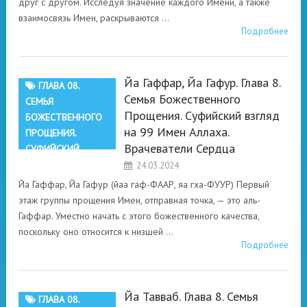
друг с другом. Исследуя значение каждого Имени, а также
взаимосвязь Имен, раскрываются …
Подробнее
Йа Гаффар, Йа Гафур. Глава 8.
ГЛАВА 08.
Семья Божественного
СЕМЬЯ
Прощения. Суфийский взгляд
БОЖЕСТВЕННОГО
на 99 Имен Аллаха.
ПРОЩЕНИЯ.
Врачеватели Сердца
СУФИЙСКИЙ
ВЗГЛЯД НА 99
24.03.2024
ИМЕН АЛЛАХА.
Йа Гаффар, Йа Гафур (йаа гаф-ФААР, яа гха-ФУУР) Первый
ВРАЧЕВАТЕЛИ
этаж группы прощения Имен, отправная точка, — это аль-
СЕРДЦА
Гаффар. Уместно начать с этого божественного качества,
поскольку оно относится к низшей …
Подробнее
Йа Тавваб. Глава 8. Семья
ГЛАВА 08.