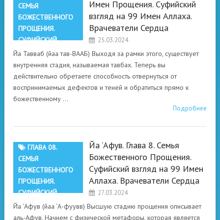
Имен Прощения. Суфийский
СЕМЬЯ
взгляд на 99 Имен Аллаха.
БОЖЕСТВЕННОГО
Врачеватели Сердца
ПРОЩЕНИЯ.
СУФИЙСКИЙ
25.03.2024
ВЗГЛЯД НА 99
Йа Тавваб (йаа тав-ВААБ) Выходя за рамки этого, существует
ИМЕН АЛЛАХА.
внутренняя стадия, называемая тавбах. Теперь вы
ВРАЧЕВАТЕЛИ
действительно обретаете способность отвернуться от
СЕРДЦА
воспринимаемых дефектов и теней и обратиться прямо к
божественному …
Подробнее
Йа ‘Афув. Глава 8. Семья
ГЛАВА 08.
Божественного Прощения.
СЕМЬЯ
Суфийский взгляд на 99 Имен
БОЖЕСТВЕННОГО
Аллаха. Врачеватели Сердца
ПРОЩЕНИЯ.
СУФИЙСКИЙ
27.03.2024
ВЗГЛЯД НА 99
Йа ‘Афув (йаа ‘А-фуувв) Высшую стадию прощения описывает
ИМЕН АЛЛАХА.
аль-Афув. Начнем с физической метафоры, которая является