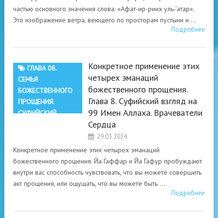
ВРАЧЕВАТЕЛИ
частью основного значения слова: «Афат-ир-риих уль-‘атар».
СЕРДЦА
Это изображение ветра, веющего по просторам пустыни и …
Подробнее
Конкретное применение этих
ГЛАВА 08.
четырех эманаций
СЕМЬЯ
божественного прощения.
БОЖЕСТВЕННОГО
Глава 8. Суфийский взгляд на
ПРОЩЕНИЯ.
99 Имен Аллаха. Врачеватели
СУФИЙСКИЙ
Сердца
ВЗГЛЯД НА 99
ИМЕН АЛЛАХА.
29.03.2024
ВРАЧЕВАТЕЛИ
Конкретное применение этих четырех эманаций
СЕРДЦА
божественного прощения. Йа Гаффар и Йа Гафур пробуждают
внутри вас способность чувствовать, что вы можете совершить
акт прощения, или ощущать, что вы можете быть …
Подробнее