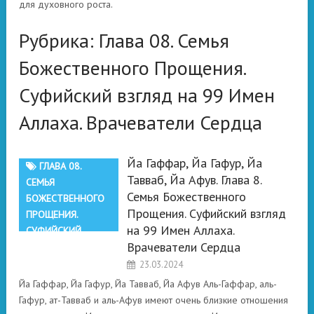
для духовного роста.
Рубрика:
Глава 08. Семья
Божественного Прощения.
Суфийский взгляд на 99 Имен
Аллаха. Врачеватели Сердца
Йа Гаффар, Йа Гафур, Йа
ГЛАВА 08.
Тавваб, Йа Афув. Глава 8.
СЕМЬЯ
Семья Божественного
БОЖЕСТВЕННОГО
Прощения. Суфийский взгляд
ПРОЩЕНИЯ.
на 99 Имен Аллаха.
СУФИЙСКИЙ
Врачеватели Сердца
ВЗГЛЯД НА 99
ИМЕН АЛЛАХА.
23.03.2024
ВРАЧЕВАТЕЛИ
Йа Гаффар, Йа Гафур, Йа Тавваб, Йа Афув Аль-Гаффар, аль-
СЕРДЦА
Гафур, ат-Тавваб и аль-Афув имеют очень близкие отношения