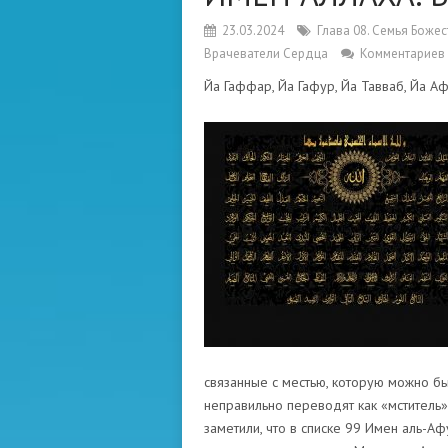
23.03.2024
Глава 08. Семья Боже
Врачеватели Сердца
Комментариев 
Йа Гаффар, Йа Гафур, Йа Тавваб, Йа А
связанные с местью, которую можно бы
неправильно переводят как «мститель»
заметили, что в списке 99 Имен аль-Аф