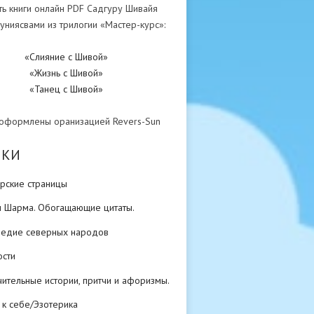
ть книги онлайн PDF Садгуру Шивайя
униясвами из трилогии «Мастер-курс»:
«Слияние с Шивой»
«Жизнь с Шивой»
«Танец с Шивой»
 оформлены оранизацией Revers-Sun
ИКИ
рские страницы
н Шарма. Обогащающие цитаты.
ледие северных народов
ости
ительные истории, притчи и афоризмы.
 к себе/Эзотерика