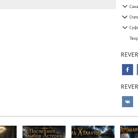
Сан
Стат
Суф
Тво
REVER
REVE