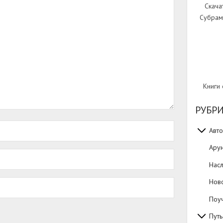
Скача
Субрам
Книги
РУБР
Авто
Ару
Нас
Нов
Поуч
Путь