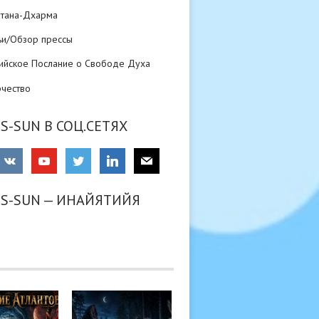
атана-Дхарма
ьи/Обзор прессы
ийское Послание о Свободе Духа
рчество
S-SUN В СОЦ.СЕТЯХ
RS-SUN — ИНАЙЯТИЙЯ