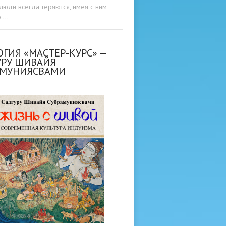
люди всегда теряются, имея с ним
о …
ГИЯ «МАСТЕР-КУРС» —
УРУ ШИВАЙЯ
АМУНИЯСВАМИ