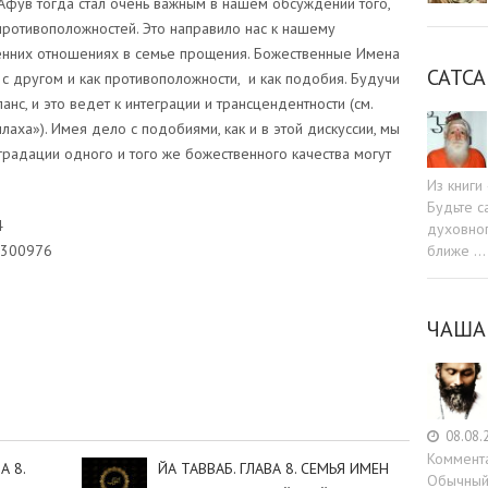
Афув тогда стал очень важным в нашем обсуждении того,
противоположностей. Это направило нас к нашему
нних отношениях в семье прощения. Божественные Имена
САТСА
с другом и как противоположности, и как подобия. Будучи
нс, и это ведет к интеграции и трансцендентности (см.
аха»). Имея дело с подобиями, как и в этой дискуссии, мы
 градации одного и того же божественного качества могут
Из книг
Будьте c
4
духовног
ближе …
2300976
ЧАША
sniki
dIn
tter
Отправить
08.08.
Коммент
А 8.
ЙА ТАВВАБ. ГЛАВА 8. СЕМЬЯ ИМЕН
Обычный 