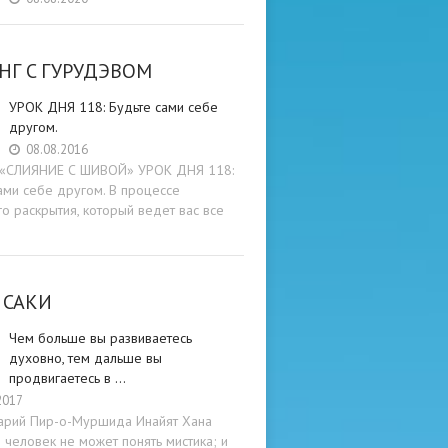
НГ C ГУРУДЭВОМ
УРОК ДНЯ 118: Будьте cами cебе
другом.
08.08.2016
и «СЛИЯНИЕ С ШИВОЙ» УРОК ДНЯ 118:
ами cебе другом. В процессе
о раскрытия, который ведет вас все
 САКИ
Чем больше вы развиваетесь
духовно, тем дальше вы
продвигаетесь в …
2017
арий Пир-о-Муршида Инайят Хана
человек не может понять мистика; и