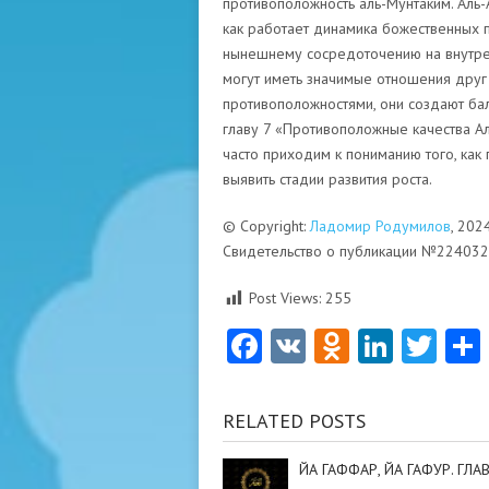
противоположность аль-Мунтаким. Аль-
как работает динамика божественных 
нынешнему сосредоточению на внутре
могут иметь значимые отношения друг 
противоположностями, они создают бала
главу 7 «Противоположные качества Алл
часто приходим к пониманию того, как
выявить стадии развития роста.
© Copyright:
Ладомир Родумилов
, 202
Свидетельство о публикации №22403
Post Views:
255
Facebook
VK
Odnoklas
Linke
Twi
RELATED POSTS
ЙА ГАФФАР, ЙА ГАФУР. ГЛАВ