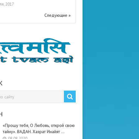
ля, 2017
Следующие »
К
Н
«Прошу тебя, О Любовь, открой свою
тайну». ВАДАН. Хазрат Инайят …
08.08.2020