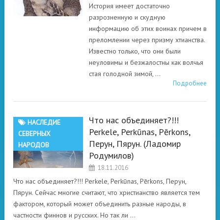
История имеет достаточно
разрозненную и скудную
информацию об этих воинах причем в
преломлении через призму хтианства.
Известно только, что они были
неуловимы и безжалостны как волчья
стая голодной зимой, …
Подробнее
Что нас объединяет?!!!
НАСЛЕДИЕ
Perkele, Perkūnas, Pērkons,
СЕВЕРНЫХ
Перун, Пярун. (Ладомир
НАРОДОВ
Родумилов)
18.11.2016
Что нас объединяет?!!! Perkele, Perkūnas, Pērkons, Перун,
Пярун. Сейчас многие считают, что христианство является тем
фактором, который может объединить разные народы, в
частности финнов и русских. Но так ли …