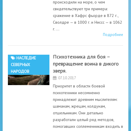
происходили на море, о чем
свидетельствуют три примера:
сражение в Хафрс фьорде в 872 г.,
Сволдре — в 1000 г. и Ниссс — в 1062
г. …
Подробнее
Психотехника для боя –
НАСЛЕДИЕ
превращение воина в дикого
СЕВЕРНЫХ
зверя.
НАРОДОВ
07.10.2017
Приоритет в области боевой
психотехники несомненно
принадлежит древним мыслителям:
шаманам, жрецам, колдунам,
отшельникам. Они детально
разработали целый ряд методов,
помогавших соплеменникам входить в