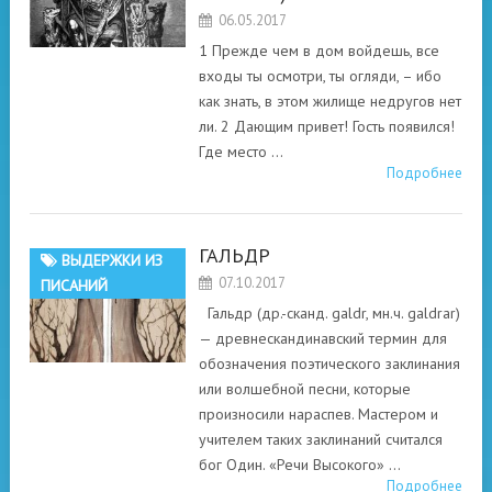
06.05.2017
1 Прежде чем в дом войдешь, все
входы ты осмотри, ты огляди, – ибо
как знать, в этом жилище недругов нет
ли. 2 Дающим привет! Гость появился!
Где место …
Подробнее
ГАЛЬДР
ВЫДЕРЖКИ ИЗ
07.10.2017
ПИСАНИЙ
Гальдр (др.-сканд. galdr, мн.ч. galdrar)
— древнескандинавский термин для
обозначения поэтического заклинания
или волшебной песни, которые
произносили нараспев. Мастером и
учителем таких заклинаний считался
бог Один. «Речи Высокого» …
Подробнее