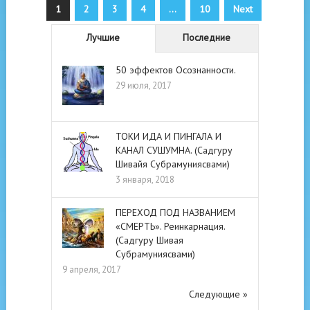
Пагинация
1
2
3
4
…
10
Next
записей
Лучшие
Последние
50 эффектов Осознанности.
29 июля, 2017
ТОКИ ИДА И ПИНГАЛА И
КАНАЛ СУШУМНА. (Садгуру
Шивайя Субрамуниясвами)
3 января, 2018
ПЕРЕХОД ПОД НАЗВАНИЕМ
«СМЕРТЬ». Реинкарнация.
(Садгуру Шивая
Субрамуниясвами)
9 апреля, 2017
Следующие »