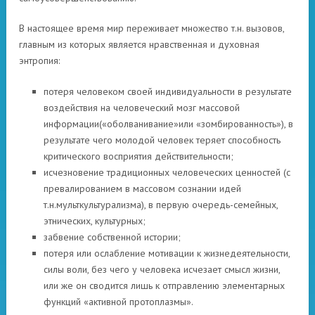
В настоящее время мир переживает множество т.н. вызовов,
главным из которых является нравственная и духовная
энтропия:
потеря человеком своей индивидуальности в результате
воздействия на человеческий мозг массовой
информации(«оболванивание»или «зомбированность»), в
результате чего молодой человек теряет способность
критического восприятия действительности;
исчезновение традиционных человеческих ценностей (с
превалированием в массовом сознании идей
т.н.мульткультурализма), в первую очередь-семейных,
этнических, культурных;
забвение собственной истории;
потеря или ослабление мотивации к жизнедеятельности,
силы воли, без чего у человека исчезает смысл жизни,
или же он сводится лишь к отправлению элементарных
функций «активной протоплазмы».