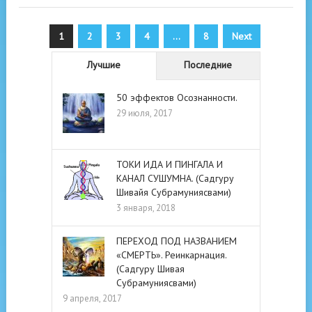
Пагинация
1
2
3
4
…
8
Next
записей
Лучшие
Последние
50 эффектов Осознанности.
29 июля, 2017
ТОКИ ИДА И ПИНГАЛА И
КАНАЛ СУШУМНА. (Садгуру
Шивайя Субрамуниясвами)
3 января, 2018
ПЕРЕХОД ПОД НАЗВАНИЕМ
«СМЕРТЬ». Реинкарнация.
(Садгуру Шивая
Субрамуниясвами)
9 апреля, 2017