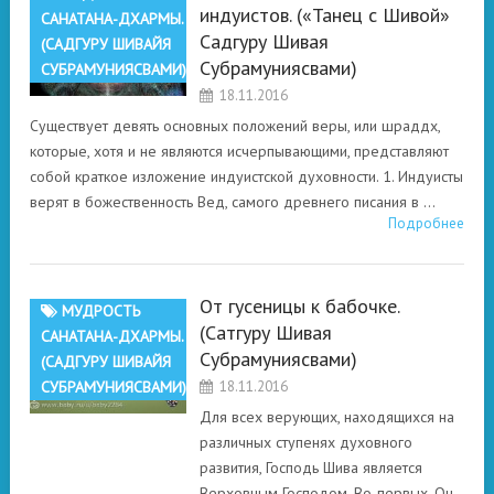
индуистов. («Танец с Шивой»
САНАТАНА-ДХАРМЫ.
Садгуру Шивая
(САДГУРУ ШИВАЙЯ
Субрамуниясвами)
СУБРАМУНИЯСВАМИ)
18.11.2016
Существует девять основных положений веры, или шраддх,
которые, хотя и не являются исчерпывающими, представляют
собой краткое изложение индуистской духовности. 1. Индуисты
верят в божественность Вед, самого древнего писания в …
Подробнее
От гусеницы к бабочке.
МУДРОСТЬ
(Сатгуру Шивая
САНАТАНА-ДХАРМЫ.
Субрамуниясвами)
(САДГУРУ ШИВАЙЯ
СУБРАМУНИЯСВАМИ)
18.11.2016
Для всех верующих, находящихся на
различных ступенях духовного
развития, Господь Шива является
Верховным Господом. Во-первых, Он