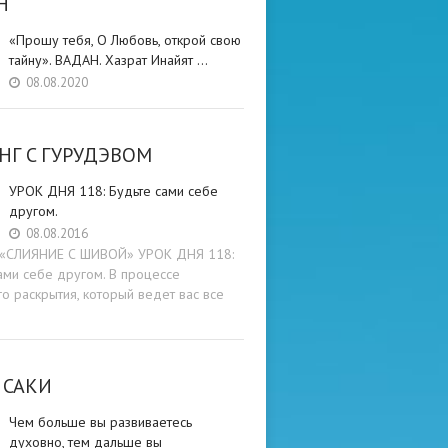
Н
«Прошу тебя, О Любовь, открой свою
тайну». ВАДАН. Хазрат Инайят …
08.08.2020
НГ C ГУРУДЭВОМ
УРОК ДНЯ 118: Будьте cами cебе
другом.
08.08.2016
и «СЛИЯНИЕ С ШИВОЙ» УРОК ДНЯ 118:
ами cебе другом. В процессе
о раскрытия, который ведет вас все
 САКИ
Чем больше вы развиваетесь
духовно, тем дальше вы