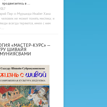
продвигаетесь в …
2017
арий Пир-о-Муршида Инайят Хана
человек не может понять мистика; и
люди всегда теряются, имея с ним
о …
ГИЯ «МАСТЕР-КУРС» —
УРУ ШИВАЙЯ
АМУНИЯСВАМИ