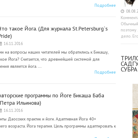
Подробнее
08.08.
Коммент
Обычный 
Что такое Йога. (Для журнала St.Petersburg`s
поэтому 
Pride)
дело. Ег
16.11.2016
ами на вопросы наших читателей мы обратились к Бикашу,
ТРИЛО
кое Йога? Считается, что древнейшей системой для
САДГ
ния является йога. …
СУБР
Подробнее
Авторские программы по Йоге Бикаша Баба
(Петра Ильинова)
16.11.2016
нты Даосских практик и йоги. Адаптивная Йога 40+
его возраста. Йога терапия. Цель программы адаптировать к