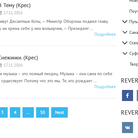
Нов
В Тему (Крес)
Поуч
17.11.2016
живут Десантные Коты, — Министр Обороны подвел главу
Путь
у ни хрена себе у них вольерчик, — Президент …
Сан
Подробнее
Стат
Суф
Снежинки. (Крес)
Тво
17.11.2016
и музыка – это полный пиздец. Музыка – она сама по себе
REVER
 существует. Потому что это мы. Те, кто рождает …
Подробнее
REVE
3
4
…
50
Next