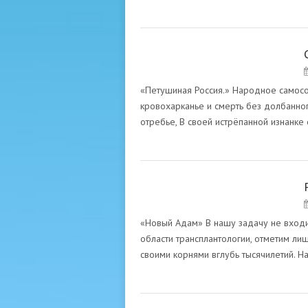
СЕРГЕЙ УМАНСКИЙ
«Петушиная Россия.» Народное самос
кровохарканье и смерть без долбанно
отребье, В своей истрёпанной изнанке 
СЕРГЕЙ УМАНСКИЙ
«Новый Адам» В нашу задачу не входи
области трансплантологии, отметим ли
своими корнями вглубь тысячилетий. Н