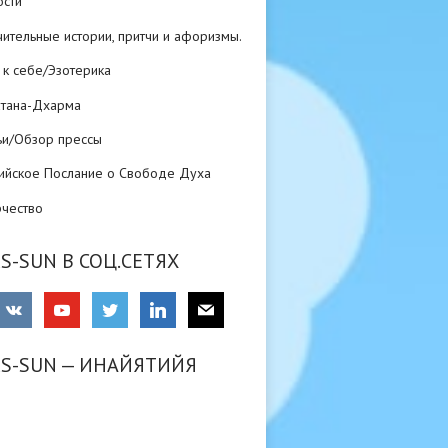
ости
ительные истории, притчи и афоризмы.
 к себе/Эзотерика
атана-Дхарма
ьи/Обзор прессы
ийское Послание о Свободе Духа
рчество
S-SUN В СОЦ.СЕТЯХ
RS-SUN — ИНАЙЯТИЙЯ