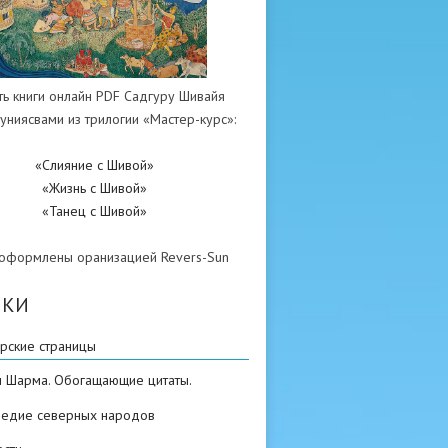
ть книги онлайн PDF Садгуру Шивайя
униясвами из трилогии «Мастер-курс»:
«Слияние с Шивой»
«Жизнь с Шивой»
«Танец с Шивой»
 оформлены оранизацией Revers-Sun
ИКИ
рские страницы
н Шарма. Обогащающие цитаты.
ледие северных народов