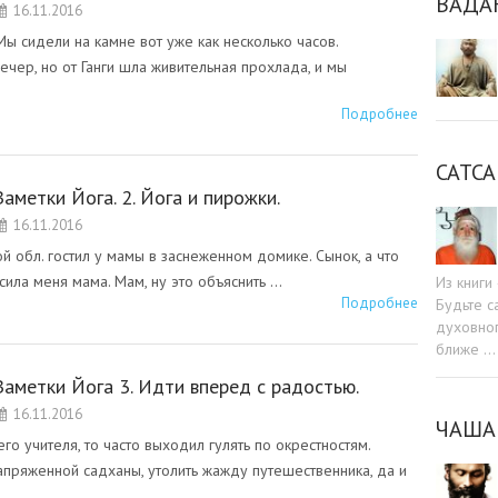
ВАДА
16.11.2016
 сидели на камне вот уже как несколько часов.
ечер, но от Ганги шла живительная прохлада, и мы
Подробнее
САТСА
Заметки Йога. 2. Йога и пирожки.
16.11.2016
обл. гостил у мамы в заснеженном домике. Сынок, а что
осила меня мама. Мам, ну это объяснить …
Из книг
Подробнее
Будьте c
духовног
ближе …
Заметки Йога 3. Идти вперед с радостью.
16.11.2016
ЧАША
о учителя, то часто выходил гулять по окрестностям.
апряженной садханы, утолить жажду путешественника, да и