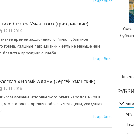
Подробнее
Стихи Сергея Уманского (гражданские)
Скача
17.11.2016
Субрам
ознанье времён задроченного Рима: Публичное
го грима. Изящные патрицианки ничуть не меньше,чем
о блядстве просят,как о хлебе. …
Подробнее
Книги
Рассказ «Новый Адам» (Сергей Уманский)
17.11.2016
РУБР
т исследование исторического опыта народов мира в
Авто
шь, что это очень древняя область медицины, уходящая
ас …
Ару
Подробнее
Нас