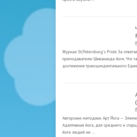
МАСТЕР ЙОГИ БИКАШ БАБА
Журнал St.Petersburg`s Pride За ответ
преподавателю Шивананда йоги. Что та
достижения трансцендентального Едине
МАСТЕР ЙОГИ БИКАШ БАБА
Авторские методики: Арт Йога — Элеме
Адаптивная йога, для среднего и старш
йоге людей не …