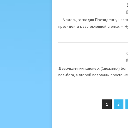
ТВОРЧЕСТВО
— А здесь, господин Президент у нас 
президента к застекленной стенке. — Н
ТВОРЧЕСТВО
Девочка-миллиционер. (Снежинки) Бог 
пол-бога, а второй половины просто не
Пагинация
1
2
записей