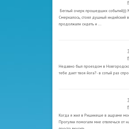
Беглый очерк прошедших событий))) Мы
Смеркалось, стоял душный индийский в
продолжали сидеть и …
МАСТЕР ЙОГИ БИКАШ БАБА
Недавно был проездом в Новгородской 
тебе дает твоя йога?- в сотый раз спр
МАСТЕР ЙОГИ БИКАШ БАБА
Когда я жил в Ришикеше в ашраме моег
Прогулки помогали мне отвлечься от н
просто вкусить …