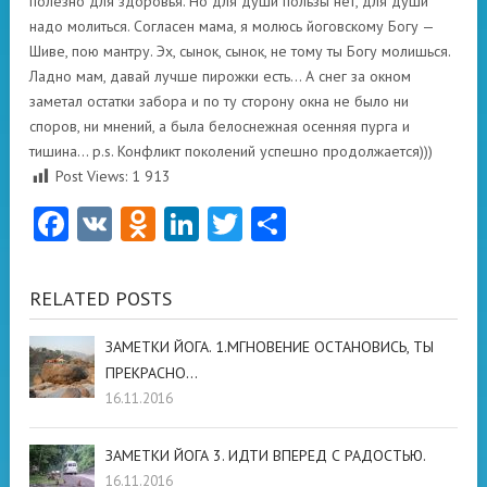
полезно для здоровья. Но для души пользы нет, для души
надо молиться. Согласен мама, я молюсь йоговскому Богу —
Шиве, пою мантру. Эх, сынок, сынок, не тому ты Богу молишься.
Ладно мам, давай лучше пирожки есть… А снег за окном
заметал остатки забора и по ту сторону окна не было ни
споров, ни мнений, а была белоснежная осенняя пурга и
тишина… p.s. Конфликт поколений успешно продолжается)))
Post Views:
1 913
Facebook
VK
Odnoklassniki
LinkedIn
Twitter
Отправить
RELATED POSTS
ЗАМЕТКИ ЙОГА. 1.МГНОВЕНИЕ ОСТАНОВИСЬ, ТЫ
ПРЕКРАСНО…
16.11.2016
ЗАМЕТКИ ЙОГА 3. ИДТИ ВПЕРЕД С РАДОСТЬЮ.
16.11.2016