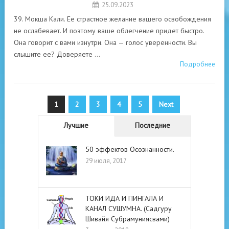
25.09.2023
39. Мокша Кали. Ее страстное желание вашего освобождения
не ослабевает. И поэтому ваше облегчение придет быстро.
Она говорит с вами изнутри. Она — голос уверенности. Вы
слышите ее? Доверяете …
Подробнее
Пагинация
1
2
3
4
5
Next
записей
Лучшие
Последние
50 эффектов Осознанности.
29 июля, 2017
ТОКИ ИДА И ПИНГАЛА И
КАНАЛ СУШУМНА. (Садгуру
Шивайя Субрамуниясвами)