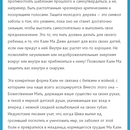
противостоять шаблонам прошлого и самоутвердиться, а не,
например, быть растоптанным чрезмерно критическими и
позорящими голосами. Защита молодого дерева — это символ
заботы о том, что уязвимо, пока оно не станет достаточно
сильным, чтобы выстоять самостоятельно и выполнить свое
предназначение. Это то, что мать должна делать для своего
ребенка, и то, что Кали Ма Деви делает для всех своих детей,
если они придут к ней. Внутри вас растет что-то хорошее. Не
позволяйте неуклюжим или недоброжелательным энергиям
вокруг или внутри вас приблизиться к нему! Позвольте Кали Ма
защитить вас изнутри и снаружи.
Эта конкретная форма Кали не связана с битвами и войной, с
которыми она чаще всего ассоциируется. Вместо этого она —
Божественная Мать, держащая ваше существо на своих руках,
в тихой и мирной детской души, укачивающая вас взад и
вперед с нежной сладкой колыбельной на своих губах.
Индуистские писания учат, что, когда Шива выпил яд,
грозивший поглотить и уничтожить мир, он заболел от этой
боли и превратился в младенца, кормящегося грудью Ма Кали.