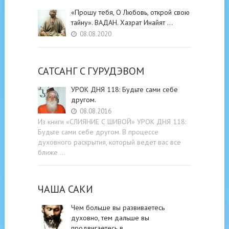
«Прошу тебя, О Любовь, открой свою
тайну». ВАДАН. Хазрат Инайят …
08.08.2020
САТСАНГ C ГУРУДЭВОМ
УРОК ДНЯ 118: Будьте cами cебе
другом.
08.08.2016
Из книги «СЛИЯНИЕ С ШИВОЙ» УРОК ДНЯ 118:
Будьте cами cебе другом. В процессе
духовного раскрытия, который ведет вас все
ближе …
ЧАША САКИ
Чем больше вы развиваетесь
духовно, тем дальше вы
продвигаетесь в …