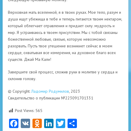
Верховная мать вселенной, я в твоих руках. Мое тело, разум и
душа ищут убежища в тебе и теперь питаются твоим нектаром,
который облегчает отравления и придает силу. мудрость и
мир. Я устраиваюсь в твоем присутствии. Мы с тобой связаны
божественной любовью, связью, которую невозможно
разорвать. Пусть твое утешение возникнет сейчас в моем
сердце, охватывая все измерения, на духовное благо всех
существ. Джай Ма Кали!
Завершите свой процесс, сложив руки в молитве у сердца и
склонив голову.
© Copyright:
Ладомир Родумилов
, 2023
Свидетельство о публикации №223091701331
Post Views:
565
Facebook
VK
Odnoklassniki
LinkedIn
Twitter
Отправить