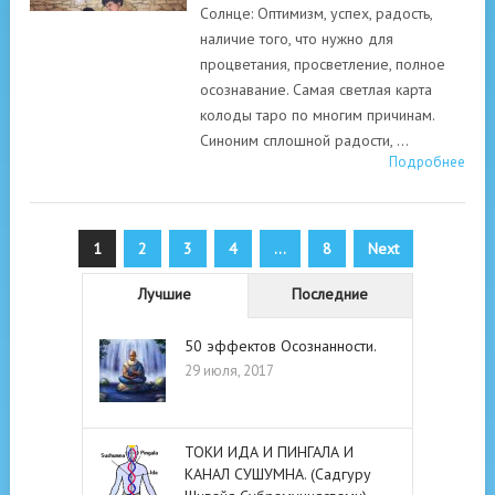
Солнце: Оптимизм, успех, радость,
наличие того, что нужно для
процветания, просветление, полное
осознавание. Самая светлая карта
колоды таро по многим причинам.
Синоним сплошной радости, …
Подробнее
Пагинация
1
2
3
4
…
8
Next
записей
Лучшие
Последние
50 эффектов Осознанности.
29 июля, 2017
ТОКИ ИДА И ПИНГАЛА И
КАНАЛ СУШУМНА. (Садгуру