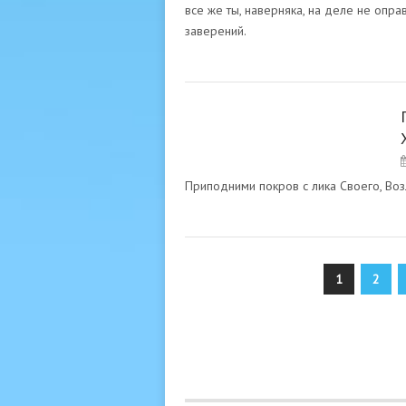
все же ты, наверняка, на деле не опр
заверений.
ВАДАН. ХАЗРАТ ИНАЙЯТ
ХАН
Приподними покров с лика Своего, Воз
Пагинация
1
2
записей