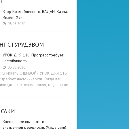
Н
Взор Возлюбленного. ВАДАН. Хазрат
Инайят Хан
06.08.2020
НГ C ГУРУДЭВОМ
УРОК ДНЯ 116: Прогресс требует
настойчивости.
06.08.2016
и «СЛИЯНИЕ С ШИВОЙ» УРОК ДНЯ 116:
 требует настойчивости. Когда ваш
иходит в состояние покоя, тогда ваше
е …
 САКИ
Внешняя жизнь — это тень
внутренней реальности. (Чаша саки)