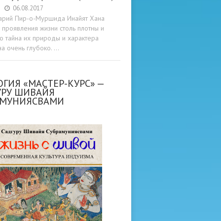
06.08.2017
арий Пир-о-Муршида Инайят Хана
проявления жизни столь плотны и
то тайна их природы и характера
а очень глубоко. …
ГИЯ «МАСТЕР-КУРС» —
УРУ ШИВАЙЯ
АМУНИЯСВАМИ