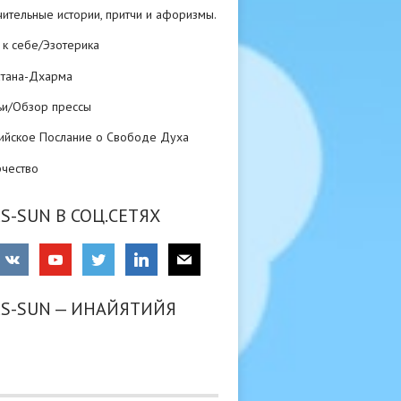
ительные истории, притчи и афоризмы.
 к себе/Эзотерика
атана-Дхарма
ьи/Обзор прессы
ийское Послание о Свободе Духа
рчество
S-SUN В СОЦ.СЕТЯХ
RS-SUN — ИНАЙЯТИЙЯ