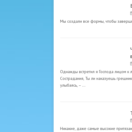
ВАДАН. ХАЗРАТ ИНАЙЯТ
ХАН
Мы создали все формы, чтобы заверши
ВАДАН. ХАЗРАТ ИНАЙЯТ
ХАН
Однажды встретил я Господа лицом к ли
Сострадания, Ты ли наказуешь грешник
улыбаясь, – …
ВАДАН. ХАЗРАТ ИНАЙЯТ
ХАН
Никакие, даже самые высокие притязани