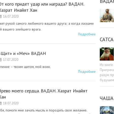
ВАДА
От кого придет удар или награда? ВАДАН.
Хазрат Инайят Хан
16.07.2020
жет рукой самого любимого вашего друга; а когда ласками
ой вашего злейшего врага.
Подробнее
САТСА
«Щит» и «Меч» ВАДАН
17.07.2020
Из книг
пение – твоим щитом, мой воин.
Прогресс
Подробнее
разум пр
будуще
Чрево моего сердца. ВАДАН. Хазрат Инайят
Хан
ЧАША
18.07.2020
бя, помоги мне зачать мысль и породить свое желание.