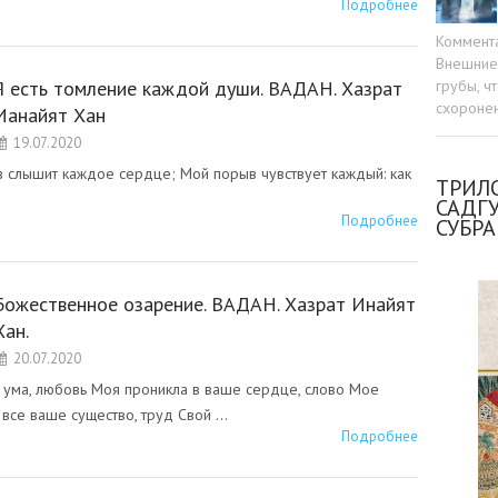
Подробнее
Коммент
Внешние 
грубы, ч
Я есть томление каждой души. ВАДАН. Хазрат
схоронен
Ианайят Хан
19.07.2020
в слышит каждое сердце; Мой порыв чувствует каждый: как
ТРИЛО
САДГ
Подробнее
СУБР
Божественное озарение. ВАДАН. Хазрат Инайят
Хан.
20.07.2020
 ума, любовь Моя проникла в ваше сердце, слово Мое
 все ваше существо, труд Свой …
Подробнее