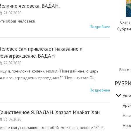
Величие человека. ВАДАН.
21.07.2020
ть образ человека.
Скача
Подробнее
Субрам
Человек сам привлекает наказание и
вознаграждение. ВАДАН
22.07.2020
Книги
цу и, преклонив колени, молил: “Поведай мне, о царь
а и вознаграждаешь праведника?” “Нет, – сказал Он,
РУБР
Подробнее
Авто
Ару
Таинственное Я. ВАДАН. Хазрат Инайят Хан
Нас
23.07.2020
Нов
я не могут поравняться с тобой, мое таинственное “Я”; и