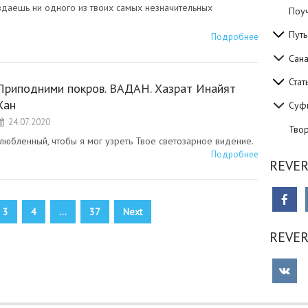
авдаешь ни одного из твоих самых незначительных
Поуч
Путь
Подробнее
Сан
Стат
Приподними покров. ВАДАН. Хазрат Инайят
Хан
Суф
24.07.2020
Тво
любленный, чтобы я мог узреть Твое светозарное видение.
Подробнее
REVER
3
4
…
37
Next
REVE