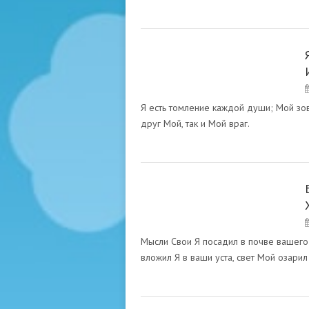
ВАДАН. ХАЗРАТ ИНАЙЯТ
ХАН
Я есть томление каждой души; Мой зо
друг Мой, так и Мой враг.
ВАДАН. ХАЗРАТ ИНАЙЯТ
ХАН
Мысли Свои Я посадил в почве вашего
вложил Я в ваши уста, свет Мой озарил