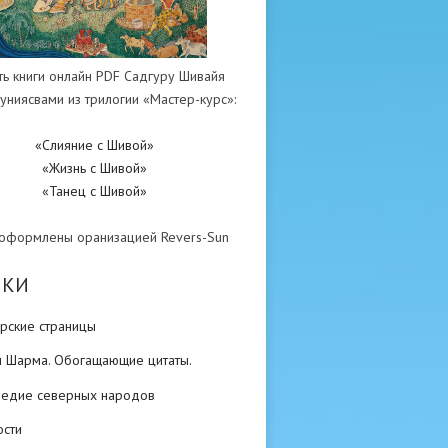
ть книги онлайн PDF Садгуру Шивайя
униясвами из трилогии «Мастер-курс»:
«Слияние с Шивой»
«Жизнь с Шивой»
«Танец с Шивой»
 оформлены оранизацией Revers-Sun
ИКИ
рские страницы
н Шарма. Обогащающие цитаты.
ледие северных народов
ости