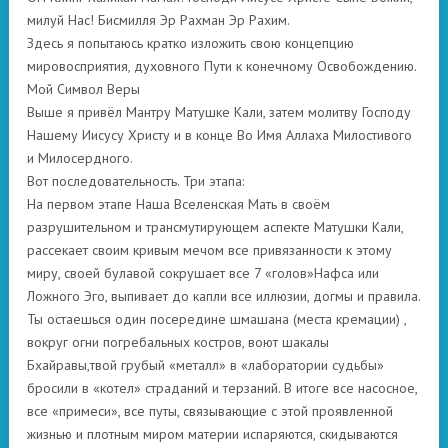
милуй Нас! Бисмилля Эр Рахман Эр Рахим.
Здесь я попытаюсь кратко изложить свою концепцию
мировосприятия, духовного Пути к конечному Освобождению.
Мой Символ Веры
Выше я привёл Мантру Матушке Кали, затем молитву Господу
Нашему Иисусу Христу и в конце Во Имя Аллаха Милостивого
и Милосердного.
Вот последовательность. Три этапа:
На первом этапе Наша Вселенская Мать в своём
разрушительном и трансмутирующем аспекте Матушки Кали,
рассекает своим кривым мечом все привязанности к этому
миру, своей булавой сокрушает все 7 «голов»Нафса или
Ложного Эго, выпивает до капли все иллюзии, догмы и правила.
Ты остаешься один посередине шмашана (места кремации) ,
вокруг огни погребальных костров, воют шакалы
Бхайравы,твой грубый «металл» в «лаборатории судьбы»
бросили в «котел» страданий и терзаний. В итоге все насосное,
все «примеси», все путы, связывающие с этой проявленной
жизнью и плотным миром материи испаряются, скидываются