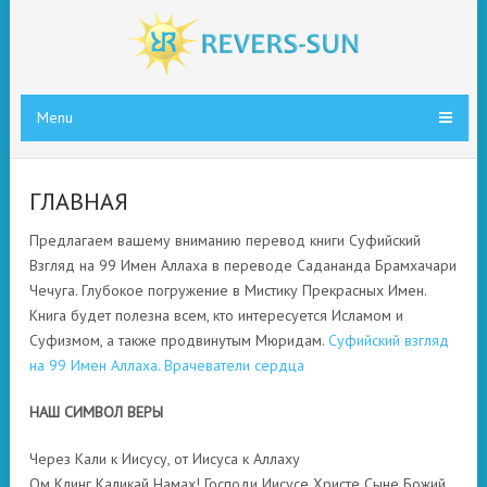
Menu
ГЛАВНАЯ
Предлагаем вашему вниманию перевод книги Суфийский
Взгляд на 99 Имен Аллаха в переводе Садананда Брамхачари
Чечуга. Глубокое погружение в Мистику Прекрасных Имен.
Книга будет полезна всем, кто интересуется Исламом и
Суфизмом, а также продвинутым Мюридам.
Суфийский взгляд
на 99 Имен Аллаха. Врачеватели сердца
НАШ СИМВОЛ ВЕРЫ
Через Кали к Иисусу, от Иисуса к Аллаху
Ом Клинг Каликай Намах! Господи Иисусе Христе Сыне Божий,