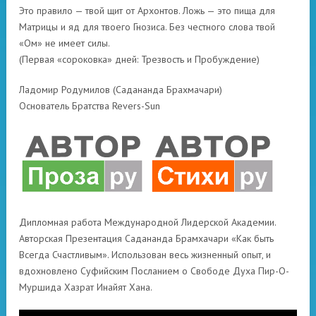
​Это правило — твой щит от Архонтов. Ложь — это пища для
Матрицы и яд для твоего Гнозиса. Без честного слова твой
«Ом» не имеет силы.
​(Первая «сороковка» дней: Трезвость и Пробуждение)
​Ладомир Родумилов (Садананда Брахмачари)
Основатель Братства Revers-Sun
Дипломная работа Международной Лидерской Академии.
Авторская Презентация Садананда Брамхачари «Как быть
Всегда Счастливым». Использован весь жизненный опыт, и
вдохновлено Суфийским Посланием о Свободе Духа Пир-О-
Муршида Хазрат Инайят Хана.