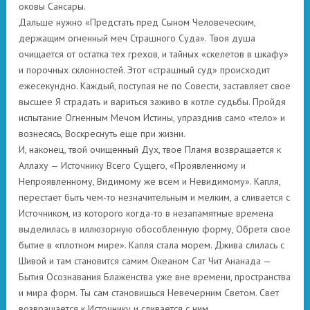
оковы Сансары.
Дальше нужно «Предстать пред Сыном Человеческим,
держащим огненный меч Страшного Суда». Твоя душа
очищается от остатка тех грехов, и тайных «скелетов в шкафу»
и порочных склонностей. Этот «страшный суд» происходит
ежесекундно. Каждый, поступая не по Совести, заставляет свое
высшее Я страдать и вариться заживо в котле судьбы. Пройдя
испытание Огненным Мечом Истины, упразднив само «тело» и
вознесясь, Воскреснуть еще при жизни.
И, наконец, твой очищенный Дух, твое Пламя возвращается к
Аллаху — Источнику Всего Сущего, «Проявленному и
Непроявленному, Видимому же всем и Невидимому». Капля,
перестает быть чем-то незначительным и мелким, а сливается с
Источником, из которого когда-то в незапамятные времена
выделилась в иллюзорную обособленную форму, Обретя свое
бытие в «плотном мире». Капля стала морем. Джива слилась с
Шивой и там становится самим Океаном Сат Чит Ананада —
Бытия Осознавания Блаженства уже вне времени, пространства
и мира форм. Ты сам становишься Невечерним Светом. Свет
возвращается к Источнику и сливается с ним.