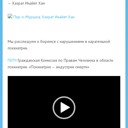
— Хазрат Инайят Хан
Пир-о-Муршид Хазрат Инайят Хан
Мы расследуем и боремся с нарушениями в карательной
психиатрии.
ГКПЧ
Гражданская Комиссия по Правам Человека в области
психиатрии. «Психиатрия — индустрия смерти»
Видеоплеер