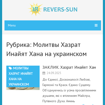
Menu
Рубрика:
Молитвы Хазрат
Инайят Хана на украинском
ЗАКЛИК. Хазрат Инайят Хан
МОЛИТВЫ
24.09.2025
ХАЗРАТ ИНАЙЯТ
ХАНА НА
До Єдиної, Досконалості Любові,
УКРАИНСКОМ
Гармонії та Краси. Єдино Сущему.
Об’єднуючись із усіма просвітленими
душами, які є втіленням Майстра,
Путівного Духа. Аминь