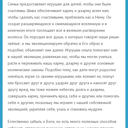
Семья предоставляет игрушки для детей, чтобы они были
счастливы. Шива обеспечивает карму и дхарму всем нам,
чтобы сделать нас счастливыми, приблизить нас к Нему. Он
создал расширяющуюся и сжимающуюся вселенную и в
конечном итоге поглощает все в великом растворении
космоса. Он породил все души, о которых говорят наши риши-
святые; и мы эволюционируем обратно в Его образ и
подобие, объясняют они далее. Игрушки опыта помогают нам
в нашей эволюции, развлекая нас, чтобы мы могли учиться,
расти и переживать нашу карму, дхарму и другие основные
космические законы. Подобно тому, как дети могут радостно
смеяться, играя со своими игрушками, или ломают их, плачут
или бросают друг в друга, ударяя друг друга и наносят друг
другу вред, мы тоже можем избегать долга и дхармы,
совершать карму, причинять вред себе и другим, или помогать
себе и другим, поскольку мы играем с нашей собственной
эволюцией, укрепляя себя, учась и становясь мудрее.
Естественно забыть о Боге, но есть много полезных способов