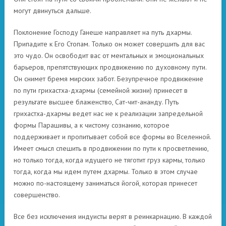
могут двинуться дальше.
Поклонение Господу Ганеше направляет на путь дхармы.
Припадите к Его Стопам. Только он может совершить для вас
это чудо. Он освободит вас от ментальных и эмоциональных
барьеров, препятствующих продвижению по духовному пути.
Он снимет бремя мирских забот. Безупречное продвижение
по пути грихастха-дхармы (семейной жизни) принесет в
результате высшее блаженство, Сат-чит-ананду. Путь
грихастха-дхармы ведет нас не к реализации запредельной
формы Парашивы, а к чистому сознанию, которое
поддерживает и пропитывает собой все формы во Вселенной.
Имеет смысл спешить в продвижении по пути к просветлению,
но только тогда, когда идущего не тяготит груз кармы, только
тогда, когда мы идем путем дхармы. Только в этом случае
можно по-настоящему заниматься йогой, которая принесет
совершенство.
Все без исключения индуисты верят в реинкарнацию. В каждой