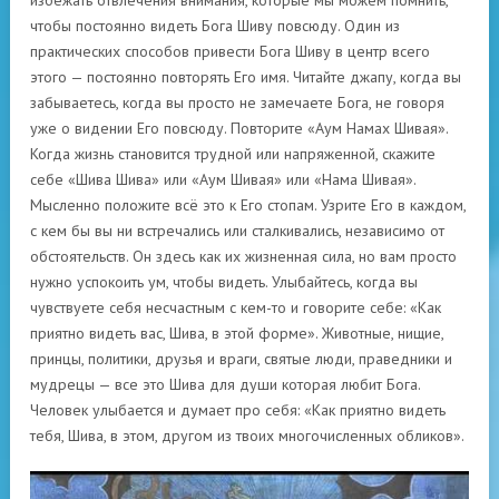
избежать отвлечения внимания, которые мы можем помнить,
чтобы постоянно видеть Бога Шиву повсюду. Один из
практических способов привести Бога Шиву в центр всего
этого — постоянно повторять Его имя. Читайте джапу, когда вы
забываетесь, когда вы просто не замечаете Бога, не говоря
уже о видении Его повсюду. Повторите «Аум Намах Шивая».
Когда жизнь становится трудной или напряженной, скажите
себе «Шива Шива» или «Аум Шивая» или «Нама Шивая».
Мысленно положите всё это к Его стопам. Узрите Его в каждом,
с кем бы вы ни встречались или сталкивались, независимо от
обстоятельств. Он здесь как их жизненная сила, но вам просто
нужно успокоить ум, чтобы видеть. Улыбайтесь, когда вы
чувствуете себя несчастным с кем-то и говорите себе: «Как
приятно видеть вас, Шива, в этой форме». Животные, нищие,
принцы, политики, друзья и враги, святые люди, праведники и
мудрецы — все это Шива для души которая любит Бога.
Человек улыбается и думает про себя: «Как приятно видеть
тебя, Шива, в этом, другом из твоих многочисленных обликов».