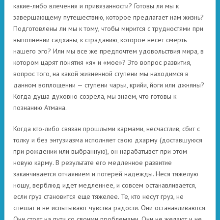
какие-либо влечения и привязанности? Готовы ли мы к
завершающему путешествию, которое предлагает нам жизнь?
Подготовлены ли мы к тому, чтобы мирится с трудностями при
выполнении садханы, к страданию, которое несет смерть
нашего эго? Или мы все же предпочтем удовольствия мира, в
котором царят понятия «я» и «мое»? Это вопрос развития,
вопрос того, на какой жизненной ступени мы находимся в
данном воплощении — ступени чарьи, крийи, йоги или джняны?
Когда душа духовно созрела, мы знаем, что готовы к
познанию Атмана.
Когда кто-либо связан прошлыми кармами, несчастлив, сбит с
толку и без энтузиазма исполняет свою дхарму (доставшуюся
при рождении или выбранную), он нарабатывет при этом
новую карму. В результате его медленное развитие
заканчивается отчаянием и потерей надежды. Неся тяжелую
ношу, верблюд идет медленнее, и совсем останавливается,
если груз становится еще тяжелее. Те, кто несут груз, не
спешат и не испытывают чувства радости. Они останавливаются.
Они стоят на пути со своими проблемами. Они не желают и не