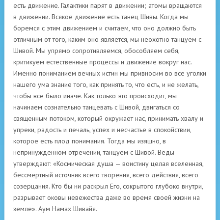
есть движение. Галактики парят в движении; атомы вращаются
в движении. Всякое движение есть танец Шивы. Когда мы
боремся с этим движением и считаем, что оно должно быть
отличным от того, каким оно является, мы неохотно танцуем с
Шивой. Мы упрямо сопротивляемся, обособляем себя,
критикуем естественные процессы и движение вокруг нас.
Именно пониманием вечных истин мы привносим во все уголки
нашего ума знание того, как принять то, что есть, и не желать,
чтобы все было иначе. Как только это происходит, мы
начинаем сознательно танцевать с Шивой, двигаться со
священным потоком, который окружает нас, принимать хвалу и
упреки, радость и печаль, успех и несчастье в спокойствии,
которое есть плод понимания. Тогда мы изящно, в
непринужденном отречении, танцуем с Шивой. Веды
утверждают: «Космическая душа — воистину целая вселенная,
бессмертный источник всего творения, всего действия, всего
созерцания. Кто бы ни раскрыл Его, сокрытого глубоко внутри,
разрывает оковы невежества даже во время своей жизни на
земле». Аум Намах Шивайя.