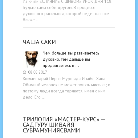
Из книги «СЛИЯНИЕ С ШИВОЙ» УРОК ДНЯ 118:
Будьте cами cебе другом. В процессе
духовного раскрытия, который ведет вас все
ближе …
ЧАША САКИ
Чем больше вы развиваетесь
духовно, тем дальше вы
продвигаетесь в …
08.08.2017
Комментарий Пир-о-Муршида Инайят Хана
Обычный человек не может понять мистика; и
поэтому люди всегда теряются, имея с ним
дело. Его …
ТРИЛОГИЯ «МАСТЕР-КУРС» —
САДГУРУ ШИВАЙЯ
СУБРАМУНИЯСВАМИ