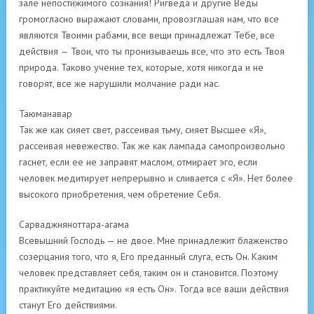
зале непостижимого сознания! Ригведа и другие Веды
громогласно выражают словами, провозглашая нам, что все
являются Твоими рабами, все вещи принадлежат Тебе, все
действия — Твои, что ты пронизываешь все, что это есть Твоя
природа. Таково учение тех, которые, хотя никогда и не
говорят, все же нарушили молчание ради нас.
Таюманавар
Так же как сияет свет, рассеивая тьму, сияет Высшее «Я»,
рассеивая невежество. Так же как лампада самопроизвольно
гаснет, если ее не заправят маслом, отмирает эго, если
человек медитирует непрерывно и сливается с «Я». Нет более
высокого приобретения, чем обретение Себя.
Сарваджняноттара-агама
Всевышний Господь — не двое. Мне принадлежит блаженство
созерцания того, что я, Его преданный слуга, есть Он. Каким
человек представляет себя, таким он и становится. Поэтому
практикуйте медитацию «я есть Он». Тогда все ваши действия
станут Его действиями.