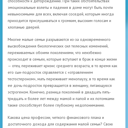
способности к деторождению. При таких обстоятельствах
эмоциональные взлеты и падения в доме могут быть почти
невыносимыми для всех, включая соседей, которым иногда
приходится прислушиваться к громким, высоким голосам и
хлопанью дверей.
Многие малые семьи разрываются из-за одновременного
высвобождения биологических сил телесных изменений,
переживаемых обоими поколениями, что неизбежно
происходит в семьях, которые вступают в брак в конце жизни
— отец переживает кризис среднего возраста, в то время как
его сын-подросток справляется с «отравлением
тестостероном», мать переживает менопаузу, в то время как
ее дочь-подросток превращается в женщину, питающуюся
эстрогеном. Конечно, разница поколений в двадцать пять-
тридцать и более лет между мамой и папой и их потомками
также способствует более глубокому недопониманию.
Какова цена профессии, четкого финансового плана и
достаточного дохода для содержания малой семьи? Свою