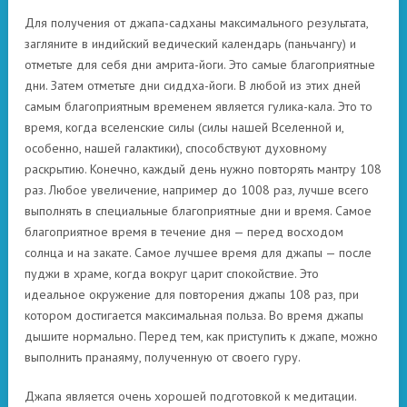
Для получения от джапа-садханы максимального результата,
загляните в индийский ведический календарь (паньчангу) и
отметьте для себя дни амрита-йоги. Это самые благоприятные
дни. Затем отметьте дни сиддха-йоги. В любой из этих дней
самым благоприятным временем является гулика-кала. Это то
время, когда вселенские силы (силы нашей Вселенной и,
особенно, нашей галактики), способствуют духовному
раскрытию. Конечно, каждый день нужно повторять мантру 108
раз. Любое увеличение, например до 1008 раз, лучше всего
выполнять в специальные благоприятные дни и время. Самое
благоприятное время в течение дня — перед восходом
солнца и на закате. Самое лучшее время для джапы — после
пуджи в храме, когда вокруг царит спокойствие. Это
идеальное окружение для повторения джапы 108 раз, при
котором достигается максимальная польза. Во время джапы
дышите нормально. Перед тем, как приступить к джапе, можно
выполнить пранаяму, полученную от своего гуру.
Джапа является очень хорошей подготовкой к медитации.