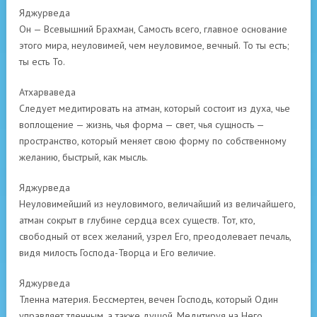
Яджурведа
Он — Всевышний Брахман, Самость всего, главное основание
этого мира, неуловимей, чем неуловимое, вечный. То ты есть;
ты есть То.
Атхарваведа
Следует медитировать на атман, который состоит из духа, чье
воплощение — жизнь, чья форма — свет, чья сущность —
пространство, который меняет свою форму по собственному
желанию, быстрый, как мысль.
Яджурведа
Неуловимейший из неуловимого, величайший из величайшего,
атман сокрыт в глубине сердца всех существ. Тот, кто,
свободный от всех желаний, узрел Его, преодолевает печаль,
видя милость Господа-Творца и Его величие.
Яджурведа
Тленна материя. Бессмертен, вечен Господь, который Один
управляет тленным, а также душой. Медитируя на Него,