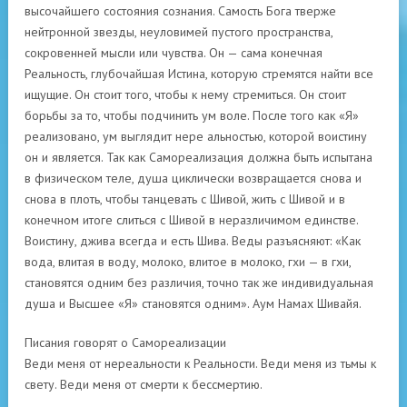
высочайшего состояния сознания. Самость Бога тверже
нейтронной звезды, неуловимей пустого пространства,
сокровенней мысли или чувства. Он — сама конечная
Реальность, глубочайшая Истина, которую стремятся найти все
ищущие. Он стоит того, чтобы к нему стремиться. Он стоит
борьбы за то, чтобы подчинить ум воле. После того как «Я»
реализовано, ум выглядит нере альностью, которой воистину
он и является. Так как Самореализация должна быть испытана
в физическом теле, душа циклически возвращается снова и
снова в плоть, чтобы танцевать с Шивой, жить с Шивой и в
конечном итоге слиться с Шивой в неразличимом единстве.
Воистину, джива всегда и есть Шива. Веды разъясняют: «Как
вода, влитая в воду, молоко, влитое в молоко, гхи — в гхи,
становятся одним без различия, точно так же индивидуальная
душа и Высшее «Я» становятся одним». Аум Намах Шивайя.
Писания говорят о Самореализации
Веди меня от нереальности к Реальности. Веди меня из тьмы к
свету. Веди меня от смерти к бессмертию.