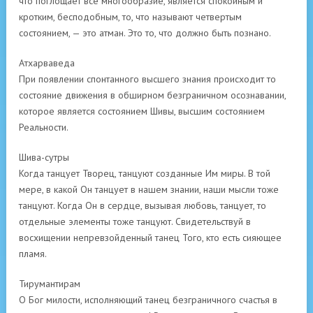
что поглощает все многообразие, является спокойным и
кротким, бесподобным, то, что называют четвертым
состоянием, — это атман. Это то, что должно быть познано.
Атхарваведа
При появлении спонтанного высшего знания происходит то
состояние движения в обширном безграничном осознавании,
которое является состоянием Шивы, высшим состоянием
Реальности.
Шива-сутры
Когда танцует Творец, танцуют созданные Им миры. В той
мере, в какой Он танцует в нашем знании, наши мысли тоже
танцуют. Когда Он в сердце, вызывая любовь, танцует, то
отдельные элементы тоже танцуют. Свидетельствуй в
восхищении непревзойденный танец Того, кто есть сияющее
пламя.
Тирумантирам
О Бог милости, исполняющий танец безграничного счастья в