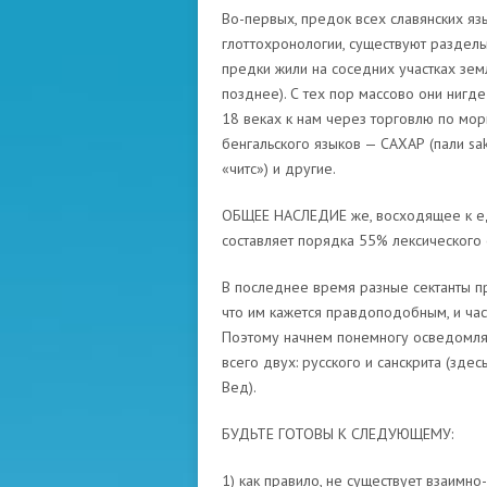
Во-первых, предок всех славянских яз
глоттохронологии, существуют раздель
предки жили на соседних участках земл
позднее). С тех пор массово они нигд
18 веках к нам через торговлю по морю
бенгальского языков — САХАР (пали sa
«читс») и другие.
ОБЩЕЕ НАСЛЕДИЕ же, восходящее к еди
составляет порядка 55% лексического 
В последнее время разные сектанты пр
что им кажется правдоподобным, и час
Поэтому начнем понемногу осведомлять
всего двух: русского и санскрита (зде
Вед).
БУДЬТЕ ГОТОВЫ К СЛЕДУЮЩЕМУ:
1) как правило, не существует взаимн