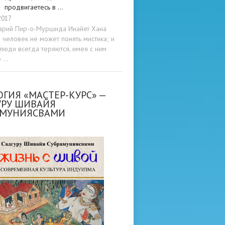
продвигаетесь в …
2017
арий Пир-о-Муршида Инайят Хана
человек не может понять мистика; и
люди всегда теряются, имея с ним
о …
ГИЯ «МАСТЕР-КУРС» —
УРУ ШИВАЙЯ
АМУНИЯСВАМИ