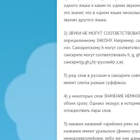
одного языка и каким-то одним звук
это значит, что в одном языке нескольк
звукам другого языка.
2) ЗВУКИ НЕ МОГУТ СООТВЕТСТВОВАТЬ
определенному ЗАКОНУ. Например, сан
«х». Санскритскому h могут соответствов
санскрите могут соответствовать h, g, g
cанскрит(g,gh,j,h)~русский(г,з,ж).
3) ряд слов в русском и санскрите сов
имеют слегка разные суффиксы.
4) у некоторых слов ЗНАЧЕНИЕ НЕМНО
обоих сразу. Однако экскурс в истори
отождествить пары слов.
5) никаких названий «арийских рек» н
названия имеют уральское (финно-угро
неиндоевропейские, либо же они даны 