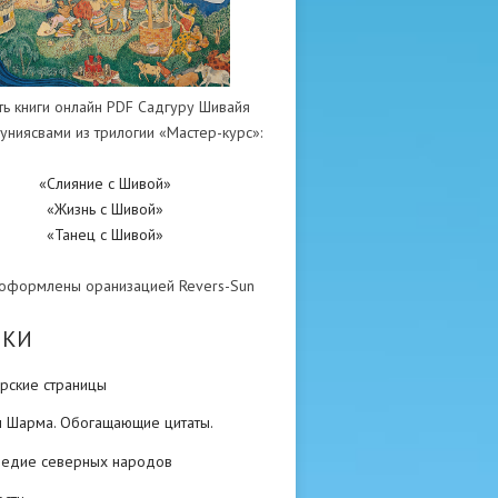
ть книги онлайн PDF Садгуру Шивайя
униясвами из трилогии «Мастер-курс»:
«Слияние с Шивой»
«Жизнь с Шивой»
«Танец с Шивой»
 оформлены оранизацией Revers-Sun
ИКИ
рские страницы
н Шарма. Обогащающие цитаты.
ледие северных народов