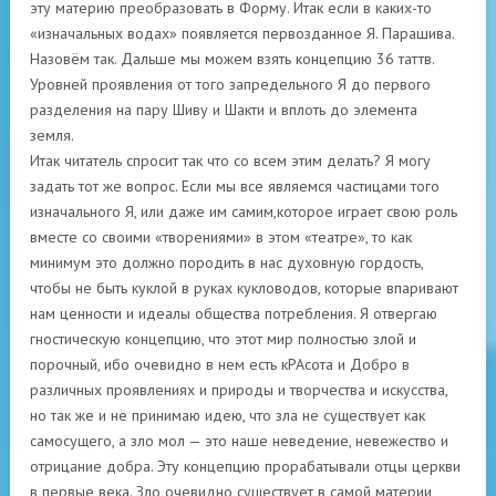
эту материю преобразовать в Форму. Итак если в каких-то
«изначальных водах» появляется первозданное Я. Парашива.
Назовём так. Дальше мы можем взять концепцию 36 таттв.
Уровней проявления от того запредельного Я до первого
разделения на пару Шиву и Шакти и вплоть до элемента
земля.
Итак читатель спросит так что со всем этим делать? Я могу
задать тот же вопрос. Если мы все являемся частицами того
изначального Я, или даже им самим,которое играет свою роль
вместе со своими «творениями» в этом «театре», то как
минимум это должно породить в нас духовную гордость,
чтобы не быть куклой в руках кукловодов, которые впаривают
нам ценности и идеалы общества потребления. Я отвергаю
гностическую концепцию, что этот мир полностью злой и
порочный, ибо очевидно в нем есть кРАсота и Добро в
различных проявлениях и природы и творчества и искусства,
но так же и не принимаю идею, что зла не существует как
самосущего, а зло мол — это наше неведение, невежество и
отрицание добра. Эту концепцию прорабатывали отцы церкви
в первые века. Зло очевидно существует в самой материи