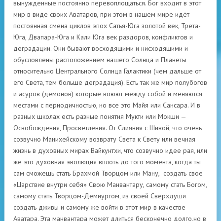
вынужденные постоянно перевоплощаться. Бог входит в этот
мир в виде своих Аватаров, при этом в нашем мире идёт
постоянная смена циклов эпох Сатья-Юга золотой век, Трета-
Юга, Двапара-Юга и Кали Юга век раздоров, конфликтов и
деградации. Они бывают восходящими и нисходящими и
обусловлены расположением нашего Солнца и Планеты
относительно Центрального Солнца Галактики (чем дальше от
его Света, тем больше деградация). Есть так же мир полубогов
и асуров (демонов) которые воюют между собой и меняются
местами с периодичностью, но все это Майя или Сансара. И в
разных школах есть разные понятия Мукти или Мокши —
Освобождения, Просветления. От Слияния с Шивой, что очень
созвучно Манихейскому возврату Света к Свету или вечная
жизнь в духовных мирах Вайкунтхи, что созвучно идее рая, или
же это духовная эволюция вплоть до того момента, когда ты
сам сможешь стать Брахмой Творцом или Ману, создать свое
«Царствие внутри себя» Свою Манвантару, самому стать Богом,
самому стать Творцом-Демиургом, из своей Сверхдуши
создать дживы и самому же войти в этот мир в качестве
Аватара. Эта манвантара может длиться бесконечно долго,но в