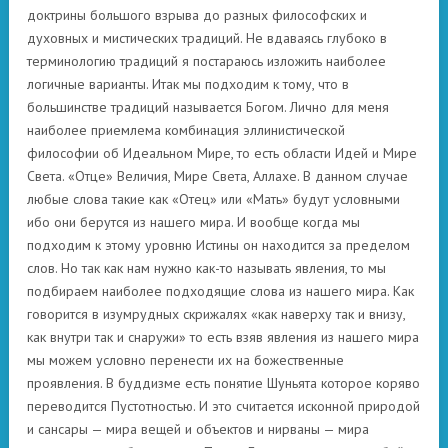
доктрины большого взрыва до разных философских и
духовных и мистических традиций. Не вдаваясь глубоко в
терминологию традиций я постараюсь изложить наиболее
логичные варианты. Итак мы подходим к тому, что в
большинстве традиций называется Богом. Лично для меня
наиболее приемлема комбинация эллинистической
философии об Идеальном Мире, то есть области Идей и Мире
Света. «Отце» Величия, Мире Света, Аллахе. В данном случае
любые слова такие как «Отец» или «Мать» будут условными
ибо они берутся из нашего мира. И вообще когда мы
подходим к этому уровню Истины он находится за пределом
слов. Но так как нам нужно как-то называть явления, то мы
подбираем наиболее подходящие слова из нашего мира. Как
говорится в изумрудных скрижалях «как наверху так и внизу,
как внутри так и снаружи» то есть взяв явления из нашего мира
мы можем условно перенести их на божественные
проявления. В буддизме есть понятие Шуньята которое коряво
переводится Пустотностью. И это считается исконной природой
и сансары — мира вещей и объектов и нирваны — мира