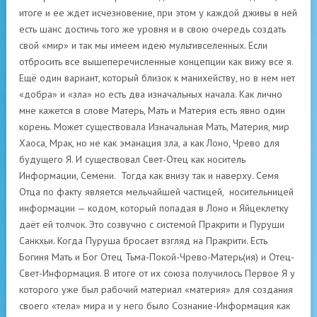
итоге и ее ждет исчезновение, при этом у каждой дживы в ней
есть шанс достичь того же уровня и в свою очередь создать
свой «мир» и так мы имеем идею мультивселенных. Если
отбросить все вышеперечисленные концепции как вижу все я.
Ещё один вариант, который близок к манихейству, но в нем нет
«добра» и «зла» но есть два изначальных начала. Как лично
мне кажется в слове Матерь, Мать и Материя есть явно один
корень. Может существовала Изначальная Мать, Материя, мир
Хаоса, Мрак, но не как эманация зла, а как Лоно, Чрево для
будущего Я. И существовал Свет-Отец как носитель
Информации, Семени. Тогда как внизу так и наверху. Семя
Отца по факту является мельчайшей частицей, носительницей
информации — кодом, который попадая в Лоно и Яйцеклетку
даёт ей толчок. Это созвучно с системой Пракрити и Пуруши
Санкхьи. Когда Пуруша бросает взгляд на Пракрити. Есть
Богиня Мать и Бог Отец Тьма-Покой-Чрево-Матерь(ия) и Отец-
Свет-Информация. В итоге от их союза получилось Первое Я у
которого уже был рабочий материал «материя» для создания
своего «тела» мира и у него было Сознание-Информация как