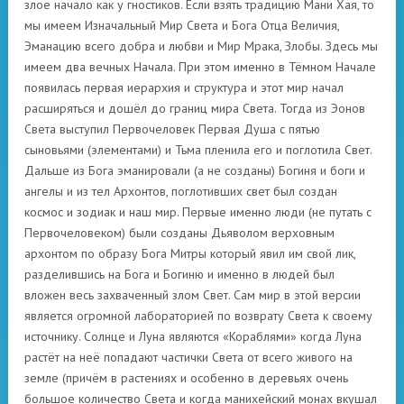
злое начало как у гностиков. Если взять традицию Мани Хая, то
мы имеем Изначальный Мир Света и Бога Отца Величия,
Эманацию всего добра и любви и Мир Мрака, Злобы. Здесь мы
имеем два вечных Начала. При этом именно в Тёмном Начале
появилась первая иерархия и структура и этот мир начал
расширяться и дошёл до границ мира Света. Тогда из Эонов
Света выступил Первочеловек Первая Душа с пятью
сыновьями (элементами) и Тьма пленила его и поглотила Свет.
Дальше из Бога эманировали (а не созданы) Богиня и боги и
ангелы и из тел Архонтов, поглотивших свет был создан
космос и зодиак и наш мир. Первые именно люди (не путать с
Первочеловеком) были созданы Дьяволом верховным
архонтом по образу Бога Митры который явил им свой лик,
разделившись на Бога и Богиню и именно в людей был
вложен весь захваченный злом Свет. Сам мир в этой версии
является огромной лабораторией по возврату Света к своему
источнику. Солнце и Луна являются «Кораблями» когда Луна
растёт на неё попадают частички Света от всего живого на
земле (причём в растениях и особенно в деревьях очень
большое количество Света и когда манихейский монах вкушал