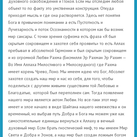
духовного освобождения и Покоя. Если мы отследим любой
объект то по факту это умственная конструкция. Откуда
приходит мысль и где она растворяется. Здесь нет понятия
Бога в привычном понимании а есть Пустотность и
Лучезарность и поток Осознанности в котором как бы возник
мир сансары. С точки зрения суфизма есть фраза «Я был
скрытым сокровищем и захотел себя проявить» то есть Аллах
пребывал в абсолютной Гармонии и был скрытым сокровищем
и из огромной Любви Рахма (Бисмилля Эр Рахман Эр Рахим —
Во Имя Аллаха Милостивого и Милосердного) где Рахма
имеет корень Чрево, Лоно. Мы имеем идею что Бог, Абсолют
захотел создать наш мир и нас из себя, для того, чтобы
поделиться с другими живыми существами той Любовью и
Благодатью, которой был переполнен сам. Тогда появление
нашего мира является актом Любви. Но все-таки этот мир
имеет и злое начало в виде Шайтана нашего невежества и он
временный, но выбрав путь Добра и Бога мы можем уже как
самостоятельные единицы вернуться к Аллаху в вечный
духовный мир. Если брать гностический миф, то мы имеем Мир
Света и Добра и Эонов, а наш мир был создан ложным богом