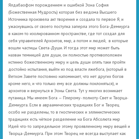
Ялдабаофом порождением и ошибкой Эона София
(Божественная Мудрость) которая без ведома Высшего
Источника произвела акт творения и создала то первое Я, и
ужаснувшись от своего поступка заперла этого Бога-Демиурга
в каком-то изолированном пространстве, где тот создал для
себя управителей Архонтов, мир, а потом и людей, в которые
вошли частицы Света-Души. И тогда этот мир может быть
назван темницей для души, он полностью противоположен
истинно божественному миру и цель души опять таки пройти
достойно испытания, выйти из под власти лжебога, (который в
Ветхом Завете постоянно напоминает, что нет других богов
кроме него, и что только ему все должны поклоняться), и
архонтов и вернуться в Эоны Света. Тут у многих возникает
путаница. Мы имеем Бога — Плерому- полноту-Свет и Творца-
Демиурга. Если в авраамических традициях Бог и Творец
особо не разделены, то в гностических и эллинистических
традициях есть чёткое разделение на Бога Абсолюта мир
Идей что-то запредельное этому проявленному миру вещей и
Творца-Демиурга. При этом Творец не всегда выступает как