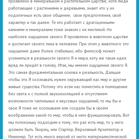
проявлено в минеральном и растительном царстве, хотя люди
работающие с растениями и деревьями, знают что у их
подопечных есть свое общение, свои предпочтения, свой
характер и так далее. Те кто работает с драгоценными
камнями и минералами тоже знаком с их мистикой. Но
наиболее ощущение своего Я проявлено в животном царстве
и достигает своего пика в человеке. При этом у животного это
ощущение даже более стабильно, ибо философ может
усомниться в реальности своего Я и мира, коту же такая идея
вряд ли придёт в голову. Итак, мы имеем ощущение своего Я.
Это самая фундаментальная основа и реальность. Дальше
чтобы это Я осознавать нужен окружающий нас мир и другие
живые существа. Потому что если нас поместить в помещение
без света и с полной звукоизоляцией и отсутствием
возможности тактильных и вкусовых ощущений, то мы бы и
свое Я тоже не осознавали или создали бы в своём
воображении какой-то мир, чтобы в нем функционировать. Вот
мы потихоньку подходим к тому, что раз есть мир, то у него
должен быть Творец, или Стартер, Верховный Архитектор и
Инженер. Тут есть много версий от чисто материалистической