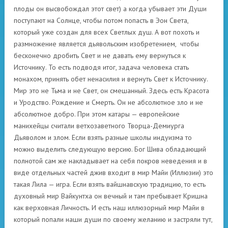
плоды он высвобождал этот свет) а когда убывает эти Души
поступают на Солнце, чтобы потом попасть в Эон Света,
который уже создан для всех Светлых душ. А вот похоть и
размножение является дьявольским изобретением, чтобы
бесконечно дробить Свет и не давать ему вернуться к
Источнику. То есть подводя итог, задача человека стать
монахом, принять обет ненасилия и вернуть Свет к Источнику.
Мир это не Тьма и не Свет, он смешанный. Здесь есть Красота
и Уродство. Рождение и Смерть. Он не абсолютное зло и не
абсолютное добро. При этом катары — европейские
манихейцы считали ветхозаветного Творца-Демиурга
Дьяволом и злом. Если взять разные школы индуизма то
можно выделить следующую версию. Бог Шива обладающий
полнотой сам же накладывает на себя покров неведения и в
виде отдельных частей джив входит в мир Майи (Иллюзии) это
такая Лила — игра. Если взять вайшнавскую традицию, то есть
духовный мир Вайкунтха он вечный и там пребывает Кришна
как верховная Личность. И есть наш иллюзорный мир Майи в
который попали наши души по своему желанию и застряли тут,