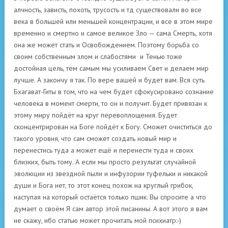
алчность, зависть, похоть, трусость и тд существовали во все
века в большей или меньшей концентрации, и все в этом мире
временно и смертно и самое великое Зло — сама Смерть, хотя
она же может стать и Освобождением. Поэтому борьба со
своим собственным злом и слабостями и Тенью тоже
достойная цель, тем самым мы усиливаем Свет и делаем мир
лучше. А закончу я так. По вере вашей и будет вам. Вся суть
Бхагават-Гиты в том, что на чем будет сфокусировано сознание
человека в момент смерти, то он и получит. Будет привязан к
этому миру пойдёт на круг перевоплощения. Будет
сконцентрирован на Боге пойдёт к Богу. Сможет очиститься до
такого уровня, что сам сможет создать новый мир и
перенестись туда а может ещё и перенести туда и своих
близких, быть тому. А если мы просто результат случайной
эволюции из звездной пыли и инфузории туфельки и никакой
души и Бога нет, то этот конец похож на круглый грибок,
наступая на который остаётся только пшик. Вы спросите а что
думает о своём Я сам автор этой писанины. А вот этого я вам
не скажу, ибо статью может прочитать мой психиатр:-)