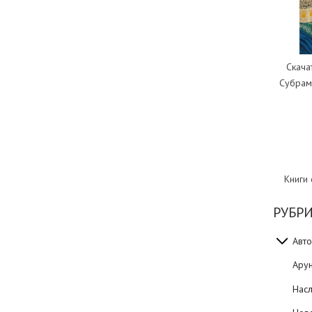
Скача
Субрам
Книги
РУБР
Авто
Ару
Нас