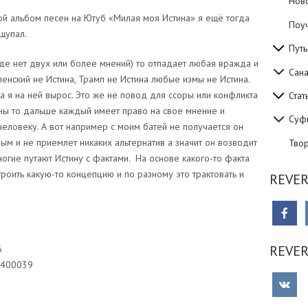
Нов
мой альбом песен на Ютуб «Милая моя Истина» я ещё тогда
Поуч
щупал.
Путь
где нет двух или более мнений) то отпадает любая вражда и
Сан
еленский не Истина, Трамп не Истина любые измы не Истина.
 я на ней вырос. Это же не повод для ссоры или конфликта
Стат
тины то дальше каждый имеет право на свое мнение и
Суф
еловеку. А вот например с моим батей не получается он
ым и не приемлет никаких альтернатив а значит он возводит
Тво
ногие путают Истину с фактами. На основе какого-то факта
оить какую-то концепцию и по разному это трактовать и
REVER
REVE
6
1400039