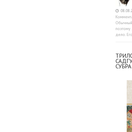
08.08.
Коммент
Обычный 
поэтому 
дело. Ег
ТРИЛО
САДГ
СУБР