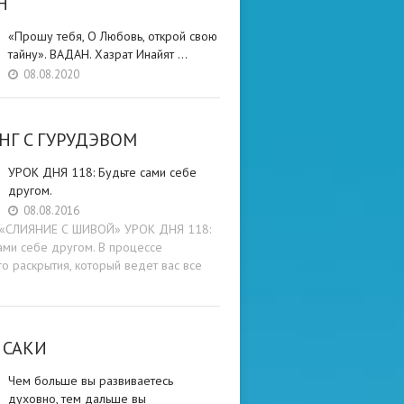
Н
«Прошу тебя, О Любовь, открой свою
тайну». ВАДАН. Хазрат Инайят …
08.08.2020
НГ C ГУРУДЭВОМ
УРОК ДНЯ 118: Будьте cами cебе
другом.
08.08.2016
и «СЛИЯНИЕ С ШИВОЙ» УРОК ДНЯ 118:
ами cебе другом. В процессе
о раскрытия, который ведет вас все
 САКИ
Чем больше вы развиваетесь
духовно, тем дальше вы