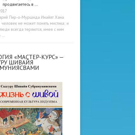
продвигаетесь в …
2017
арий Пир-о-Муршида Инайят Хана
человек не может понять мистика; и
люди всегда теряются, имея с ним
о …
ГИЯ «МАСТЕР-КУРС» —
УРУ ШИВАЙЯ
АМУНИЯСВАМИ