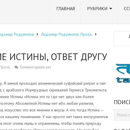
ГЛАВНАЯ
РУБРИКИ
СС
адомир Родумилов
Ладомир Родумилов. Проза.
 ИСТИНЫ, ОТВЕТ ДРУГУ
Проза.
Комментариев нет
ну. Я зимой проходил алхимический суфийский ритрит и там
д с арабского Изумрудных скрижалей Гермеса Трисмегиста.
ние Истины «Истина это то где нет двух или более
ПОИС
оэтому Абсолютной Истины нет ибо любая религия,
, искусство это все мнения и вкусы. А что тогда Истина —
тся нашему пониманию. У нас просто нет таких инструментов
 и мозг очень малы и ограничены, чтобы понять природу