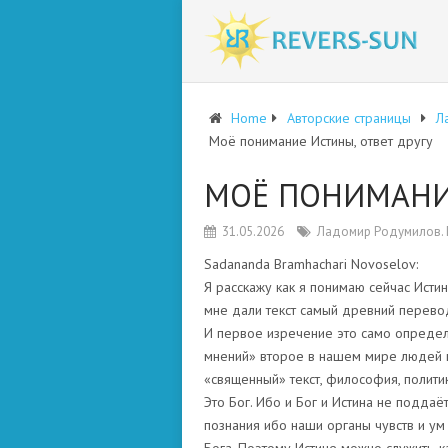
Home
Авторские страницы
Л
Моё понимание Истины, ответ другу
МОЁ ПОНИМАНИЕ
31.05.2026
Ладомир Родумилов. 
Sadananda Bramhachari Novoselov:
Я расскажу как я понимаю сейчас Исти
мне дали текст самый древний перево
И первое изречение это само определе
мнений» второе в нашем мире людей п
«священный» текст, философия, политика
Это Бог. Ибо и Бог и Истина не поддаё
познания ибо наши органы чувств и ум