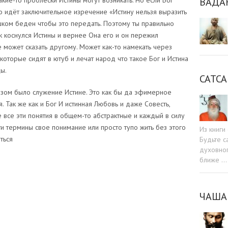
ВАДА
акие-то проблески Истины могут возникать. Но если Бог
 то идёт заключительное изречение «Истину нельзя выразить
шком беден чтобы это передать. Поэтому ты правильно
к коснулся Истины и вернее Она его и он пережил
е может сказать другому. Может как-то намекать через
 которые сидят в ютуб и лечат народ что такое Бог и Истина
ы.
САТСА
зом было служение Истине. Это как бы да эфимерное
. Так же как и Бог И истинная Любовь и даже Совесть,
 все эти понятия в общем-то абстрактные и каждый в силу
и термины свое понимание или просто тупо жить без этого
Из книг
ться
Будьте c
духовног
ближе …
ЧАША