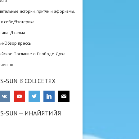
ости
ительные истории, притчи и афоризмы.
 к себе/Эзотерика
атана-Дхарма
ьи/Обзор прессы
ийское Послание о Свободе Духа
рчество
S-SUN В СОЦ.СЕТЯХ
RS-SUN — ИНАЙЯТИЙЯ