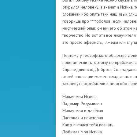
Бога. Поэтому Истине можно служить, к
открылся человеку, а значит и Истина,
словами» ибо опять таки наш язык сли
говоришь про ****оболов; если челове
мистический опыт, он ничего об этом н
творчество. Но вот эти все лжеучителя
это просто аферисты, лжецы или глупц
Поэтому у теософского общества деви
понятие если ты к этому не приблизился
Справедливость, Доброта, Сострадание
своей эволюции может вкладывать в эт
как живут потребители и не особо пари
Милая моя Истина
Ладомир Родумилов
Милая моя и далёкая
Ласковая и неистовая
Как я пытался тебя познать
Любимая моя Истина.