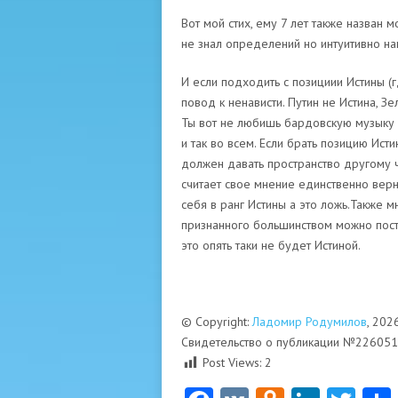
Вот мой стих, ему 7 лет также назван 
не знал определений но интуитивно на
И если подходить с позициии Истины (
повод к ненависти. Путин не Истина, З
Ты вот не любишь бардовскую музыку а
и так во всем. Если брать позицию Ис
должен давать пространство другому ч
считает свое мнение единственно верн
себя в ранг Истины а это ложь.Также м
признанного большинством можно постр
это опять таки не будет Истиной.
© Copyright:
Ладомир Родумилов
, 202
Свидетельство о публикации №22605
Post Views:
2