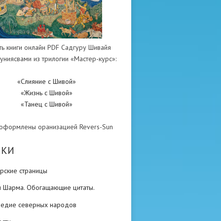
ть книги онлайн PDF Садгуру Шивайя
униясвами из трилогии «Мастер-курс»:
«Слияние с Шивой»
«Жизнь с Шивой»
«Танец с Шивой»
 оформлены оранизацией Revers-Sun
ИКИ
рские страницы
н Шарма. Обогащающие цитаты.
ледие северных народов