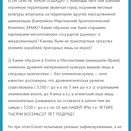
ЕСЛИ ОНИ НЕ ЗНАЛИ ЛОШАДИ? С помощью чего они освоили
огромную территорию (включая горы), подчинив местные
культуры, вторгшись на территорию другой, неродственной
цивилизации (Бактрийско-Маргианский Археологический
Комплекс, БМАК)? Каким образом они были старшими
партнерами месопотамских государств (шумеро- и
аккадоязычных)? Каковы были их транспортные средства
(помимо кораблей, пригодных лишь на море)?
2) Каким образом в Египте и Месопотамии (нынешнем Ираке)
элементы древней материальной культуры выжили лишь в
следовых количествах — без элементов культа, — хотя
известно достоверно, что древнеегипетская религия
существовала с 3200 г. до н.э. по 3 век до н.э. (с отдельными
элементами вплоть до 4 века н.э.), а египетский язык лишь
незначительно развивался, но оставался в целом тем же
самым с 3200 г. до н.э. по 16 век НАШЕЙ ЭРЫ, т.е. ЧЕТЫРЕ
ТЫСЯЧИ ВОСЕМЬСОТ ЛЕТ ПОДРЯД?
Но при этом Египет испытывал реально зафиксированные, а не