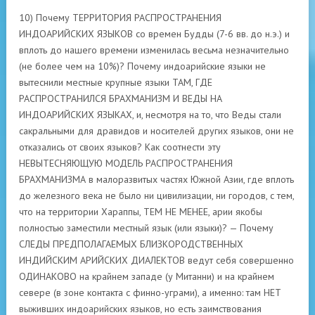
10) Почему ТЕРРИТОРИЯ РАСПРОСТРАНЕНИЯ
ИНДОАРИЙСКИХ ЯЗЫКОВ со времен Будды (7-6 вв. до н.э.) и
вплоть до нашего времени изменилась весьма незначительно
(не более чем на 10%)? Почему индоарийские языки не
вытеснили местные крупные языки ТАМ, ГДЕ
РАСПРОСТРАНИЛСЯ БРАХМАНИЗМ И ВЕДЫ НА
ИНДОАРИЙСКИХ ЯЗЫКАХ, и, несмотря на то, что Веды стали
сакральными для дравидов и носителей других языков, они не
отказались от своих языков? Как соотнести эту
НЕВЫТЕСНЯЮЩУЮ МОДЕЛЬ РАСПРОСТРАНЕНИЯ
БРАХМАНИЗМА в малоразвитых частях Южной Азии, где вплоть
до железного века не было ни цивилизации, ни городов, с тем,
что на территории Хараппы, ТЕМ НЕ МЕНЕЕ, арии якобы
полностью заместили местный язык (или языки)? — Почему
СЛЕДЫ ПРЕДПОЛАГАЕМЫХ БЛИЗКОРОДСТВЕННЫХ
ИНДИЙСКИМ АРИЙСКИХ ДИАЛЕКТОВ ведут себя совершенно
ОДИНАКОВО на крайнем западе (у Митанни) и на крайнем
севере (в зоне контакта с финно-уграми), а именно: там НЕТ
выживших индоарийских языков, но есть заимствования