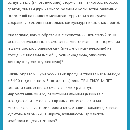
выдуманные (гипотетические) вторжения — гиксосов, персов,
греков, римлян (при намного большем количестве реальных
вторжений на намного меньшую территорию он сумел
сохранить элементы материальной культуры и язык так долго).
Аналогично, каким образом в Месопотамии шумерский язык
оставался культовым, несмотря на многочисленные вторжения,
и даже распространился сам (вместе с письменностью) на
соседние иноязычные общности (аккадскую, эламскую,
хеттскую, хуррито-урартскую)?
Каким образом шумерский язык просуществовал как минимум
с 3400 г. до н.э. по 6-5 вв. до н.э. (почти ТРИ ТЫСЯЧИ ЛЕТ)
рядом и совместно со сменяющими друг друга
неродственными ему семитскими языками (начиная с
аккадского) и, не оставив прямых потомков, оставил
многочисленные терминологические заимствования (включая
культовые термины) в иврите, арамейском, армянском,
арабском и других языках?