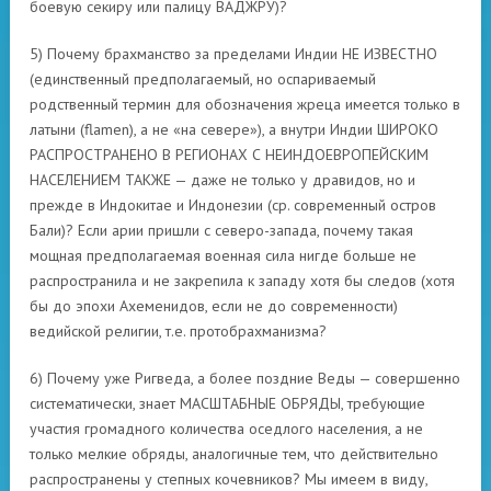
боевую секиру или палицу ВАДЖРУ)?
5) Почему брахманство за пределами Индии НЕ ИЗВЕСТНО
(единственный предполагаемый, но оспариваемый
родственный термин для обозначения жреца имеется только в
латыни (flamen), а не «на севере»), а внутри Индии ШИРОКО
РАСПРОСТРАНЕНО В РЕГИОНАХ С НЕИНДОЕВРОПЕЙСКИМ
НАСЕЛЕНИЕМ ТАКЖЕ — даже не только у дравидов, но и
прежде в Индокитае и Индонезии (ср. современный остров
Бали)? Если арии пришли с северо-запада, почему такая
мощная предполагаемая военная сила нигде больше не
распространила и не закрепила к западу хотя бы следов (хотя
бы до эпохи Ахеменидов, если не до современности)
ведийской религии, т.е. протобрахманизма?
6) Почему уже Ригведа, а более поздние Веды — совершенно
систематически, знает МАСШТАБНЫЕ ОБРЯДЫ, требующие
участия громадного количества оседлого населения, а не
только мелкие обряды, аналогичные тем, что действительно
распространены у степных кочевников? Мы имеем в виду,