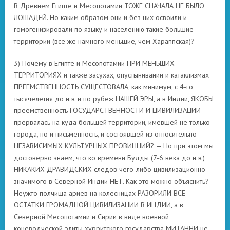
В Древнем Египте и Месопотамии ТОЖЕ СНАЧАЛА НЕ БЫЛО
ЛОШАДЕЙ. Но каким образом они и без них освоили и
гомогенизировали по языку и населению такие большие
территории (все же намного меньшие, чем Хараппская)?
3) Почему в Египте и Месопотамии ПРИ МЕНЬШИХ
ТЕРРИТОРИЯХ и также засухах, опустынивании и катаклизмах
ПРЕЕМСТВЕННОСТЬ СУЩЕСТОВАЛА, как минимум, с 4-го
тысячелетия до н.э. и по рубеж НАШЕЙ ЭРЫ, а в Индии, ЯКОБЫ
преемственность ГОСУДАРСТВЕННОСТИ И ЦИВИЛИЗАЦИИ
прервалась на куда большей территории, имевшей не только
города, но и письменность, и состоявшей из относительно
НЕЗАВИСИМЫХ КУЛЬТУРНЫХ ПРОВИНЦИЙ? — Но при этом мы
достоверно знаем, что ко времени Будды (7-6 века до н.э.)
НИКАКИХ ДРАВИДСКИХ следов чего-либо цивилизационно
значимого в Северной Индии НЕТ. Как это можно объяснить?
Неужто полчища ариев на колесницах РАЗОРИЛИ ВСЕ
ОСТАТКИ ГРОМАДНОЙ ЦИВИЛИЗАЦИИ В ИНДИИ, а в
Северной Месопотамии и Сирии в виде военной
коневодческой элиты хурритского государства МИТАННИ не