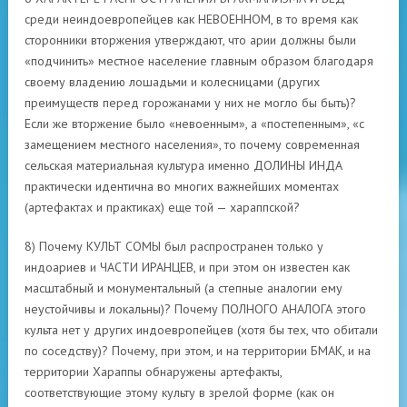
среди неиндоевропейцев как НЕВОЕННОМ, в то время как
сторонники вторжения утверждают, что арии должны были
«подчинить» местное население главным образом благодаря
своему владению лошадьми и колесницами (других
преимуществ перед горожанами у них не могло бы быть)?
Если же вторжение было «невоенным», а «постепенным», «с
замещением местного населения», то почему современная
сельская материальная культура именно ДОЛИНЫ ИНДА
практически идентична во многих важнейших моментах
(артефактах и практиках) еще той — хараппской?
8) Почему КУЛЬТ СОМЫ был распространен только у
индоариев и ЧАСТИ ИРАНЦЕВ, и при этом он известен как
масштабный и монументальный (а степные аналогии ему
неустойчивы и локальны)? Почему ПОЛНОГО АНАЛОГА этого
культа нет у других индоевропейцев (хотя бы тех, что обитали
по соседству)? Почему, при этом, и на территории БМАК, и на
территории Хараппы обнаружены артефакты,
соответствующие этому культу в зрелой форме (как он