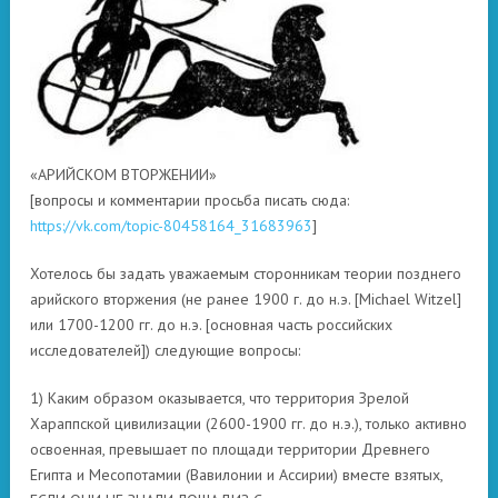
«АРИЙСКОМ ВТОРЖЕНИИ»
[вопросы и комментарии просьба писать сюда:
https://vk.com/topic-80458164_31683963
]
Хотелось бы задать уважаемым сторонникам теории позднего
арийского вторжения (не ранее 1900 г. до н.э. [Michael Witzel]
или 1700-1200 гг. до н.э. [основная часть российских
исследователей]) следующие вопросы:
1) Каким образом оказывается, что территория Зрелой
Хараппской цивилизации (2600-1900 гг. до н.э.), только активно
освоенная, превышает по площади территории Древнего
Египта и Месопотамии (Вавилонии и Ассирии) вместе взятых,