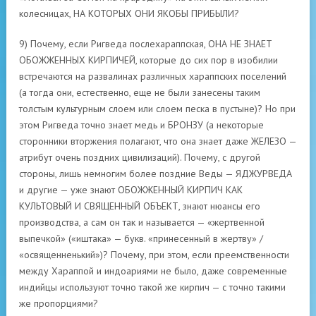
колесницах, НА КОТОРЫХ ОНИ ЯКОБЫ ПРИБЫЛИ?
9) Почему, если Ригведа послехараппская, ОНА НЕ ЗНАЕТ
ОБОЖЖЕННЫХ КИРПИЧЕЙ, которые до сих пор в изобилии
встречаются на развалинах различных хараппских поселений
(а тогда они, естественно, еще не были занесены таким
толстым культурным слоем или слоем песка в пустыне)? Но при
этом Ригведа точно знает медь и БРОНЗУ (а некоторые
сторонники вторжения полагают, что она знает даже ЖЕЛЕЗО —
атрибут очень поздних цивилизаций). Почему, с другой
стороны, лишь немногим более поздние Веды — ЯДЖУРВЕДА
и другие — уже знают ОБОЖЖЕННЫЙ КИРПИЧ КАК
КУЛЬТОВЫЙ И СВЯЩЕННЫЙ ОБЪЕКТ, знают нюансы его
производства, а сам он так и называется — «жертвенной
выпечкой» («иштака» — букв. «принесенный в жертву» /
«освященненький»)? Почему, при этом, если преемственности
между Хараппой и индоариями не было, даже современные
индийцы используют точно такой же кирпич — с точно такими
же пропорциями?