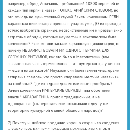
например, обряд Агничаяны, требовавший 10800 кирпичей (и
каждый тип кирпича назван ТОЛЬКО АРИЙСКИМ СЛОВОМ), но
это отнюдь не единственный случай. Зачем кочевникам, ЕСЛИ
хараппская цивилизация пришла в упадок уже ДО их прихода,
тотчас изобретать странные, несвойственные им и чрезвычайно
затратные обряды, которые неуместны в аскетическом быте
кочевников? Если же они застали хараппскую цивилизацию, то
почему НЕ ЗАИМСТВОВАЛИ НИ ОДНОГО ТЕРМИНА ДЛЯ
СЛОЖНЫХ РИТУАЛОВ, как это было в Месопотамии (там
значительная часть терминологии — из шумерского, а у хеттов
— еще и из хаттского)? Неужели они были такими «мастерами
затирания следов», что просто «перевели местные названия»
на свой язык? Где их «дравидские» или иные прообразы?
Зачем кочевникам ИМПЕРСКИЕ ОБРЯДЫ типа обретения
власти ЧАКРАВАРТИНА, притом традиционные, а не
однократные (т.к. периодически охватывали одну ту же
территорию культурной единой общности народов)?
7) Почему индийское предание хорошо сохранило сведения
о ХАРАКТЕРЕ РАСПРОСТРАНЕНИЯ БРАХМАНИЗМА И ВЕД