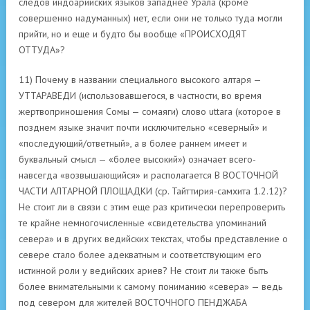
следов индоарийских языков западнее Урала (кроме
совершенно надуманных) нет, если они не только туда могли
прийти, но и еще и будто бы вообще «ПРОИСХОДЯТ
ОТТУДА»?
11) Почему в названии специального высокого алтаря —
УТТАРАВЕДИ (использовавшегося, в частности, во время
жертвоприношения Сомы — сомаяги) слово uttara (которое в
позднем языке значит почти исключительно «северный» и
«последующий/ответный», а в более раннем имеет и
буквальный смысл — «более высокий») означает всего-
навсегда «возвышающийся» и располагается В ВОСТОЧНОЙ
ЧАСТИ АЛТАРНОЙ ПЛОЩАДКИ (ср. Тайттирия-самхита 1.2.12)?
Не стоит ли в связи с этим еще раз критически перепроверить
те крайне немногочисленные «свидетельства упоминаний
севера» и в других ведийских текстах, чтобы представление о
севере стало более адекватным и соответствующим его
истинной роли у ведийских ариев? Не стоит ли также быть
более внимательными к самому пониманию «севера» — ведь
под севером для жителей ВОСТОЧНОГО ПЕНДЖАБА