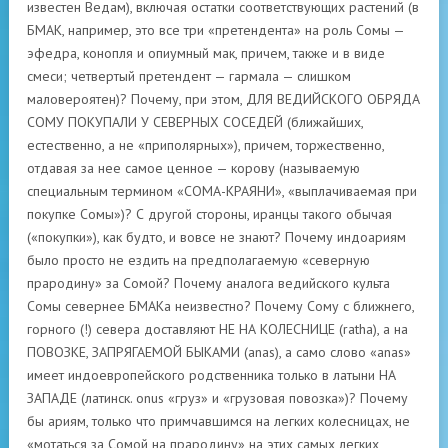
известен Ведам), включая остатки соответствующих растений (в
БМАК, например, это все три «претендента» на роль Сомы —
эфедра, конопля и опиумный мак, причем, также и в виде
смеси; четвертый претендент — гармала — слишком
маловероятен)? Почему, при этом, ДЛЯ ВЕДИЙСКОГО ОБРЯДА
СОМУ ПОКУПАЛИ У СЕВЕРНЫХ СОСЕДЕЙ (ближайших,
естественно, а не «приполярных»), причем, торжественно,
отдавая за нее самое ценное — корову (называемую
специальным термином «СОМА-КРАЯНИ», «выплачиваемая при
покупке Сомы»)? С другой стороны, иранцы такого обычая
(«покупки»), как будто, и вовсе не знают? Почему индоариям
было просто не ездить на предполагаемую «северную
прародину» за Сомой? Почему аналога ведийского культа
Сомы севернее БМАКа неизвестно? Почему Сому с ближнего,
горного (!) севера доставляют НЕ НА КОЛЕСНИЦЕ (ratha), а на
ПОВОЗКЕ, ЗАПРЯГАЕМОЙ БЫКАМИ (anas), а само слово «anas»
имеет индоевропейского родственника только в латыни НА
ЗАПАДЕ (латинск. onus «груз» и «грузовая повозка»)? Почему
бы ариям, только что примчавшимся на легких колесницах, не
«мотаться за Сомой на прародину» на этих самых легких