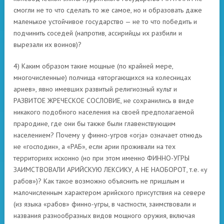
смогли не то что сделать то же самое, но и образовать даже
маленькое устойчивое государство — не то что победить и
подчинить соседей (напротив, ассирийцы их разбили и
вырезали их воинов)?
4) Каким образом такие мощные (по крайней мере,
многочисленные) полчища «вторгающихся на колесницах
ариев», явно имевших развитый религиозный культ и
РАЗВИТОЕ ЖРЕЧЕСКОЕ СОСЛОВИЕ, не сохранились в виде
никакого подобного населения на своей предполагаемой
прародине, где они бы также были главенствующим
населением? Почему у финно-угров «orja» означает отнюдь
не «господин», а «РАБ», если арии проживали на тех
территориях исконно (но при этом именно ФИННО-УГРЫ
ЗАИМСТВОВАЛИ АРИЙСКУЮ ЛЕКСИКУ, А НЕ НАОБОРОТ, т.е. «у
рабов»)? Как такое возможно объяснить не пришлым и
малочисленным характером арийского присутствия на севере
(из языка «рабов» финно-угры, в частности, заимствовали и
названия разнообразных видов мощного оружия, включая