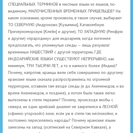
СПЕЦИАЛЬНЫХ ТЕРМИНОВ в местные языки из языков, по-
видимому, МАЛОЧИСЛЕННЫХ ВРЕМЕННЫХ ПРИШЕЛЬЦЕВ? На
каком основании, кроме произвола, в таком случае, выбирают
ТО СЕВЕРНУЮ (Андроново [Кузьмина], Катакомбную
Причерноморскую [Клейн] и другие), ТО ЗАПАДНУЮ (Ренфрю
и другие) «прародину» для индоариев, когда логичнее
предполагать, что упомянутые следы — лишь результат
временных НАШЕСТВИЙ с другой территории, ГДЕ
ИНДОАРИЙСКИЕ ЯЗЫКИ СУЩЕСТВУЮТ НЕПРЕРЫВНО, как
минимум, ТРИ ТЫСЯЧИ ЛЕТ, а то и намного более (Индии)?
Почему, напротив, иранцы вели себя совершенно по-другому:
иранские языки сначала распространились по огромной
территории, оставили там везде следы (и до Ахеменидов, и во
время Ахеменидов, и позднее), а потом были также легко
вытеснены в степи тюрками? Почему, происходя якобы с
севера, ни один арийский диалект не закрепился в ЛЕСНОЙ
(«финно-угорской») зоне, если уж в степи так неспокойно, и
постоянно переселялись народы? Почему иранские языки
занесены на запад (осетинский на Северном Кавказе), а