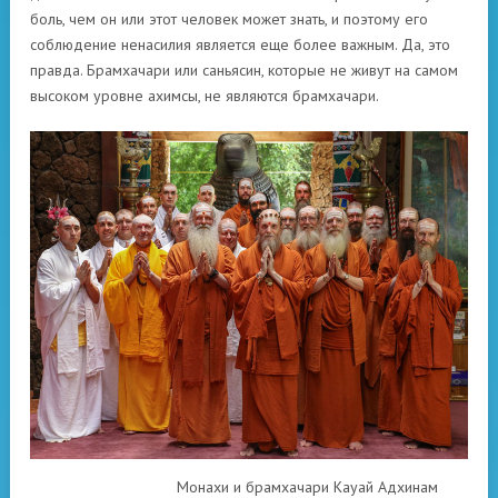
боль, чем он или этот человек может знать, и поэтому его
соблюдение ненасилия является еще более важным. Да, это
правда. Брамхачари или саньясин, которые не живут на самом
высоком уровне ахимсы, не являются брамхачари.
Монахи и брамхачари Кауай Адхинам