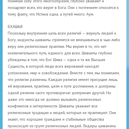
понимая силу этого многообразия, глубоко уважают и
поощряют всех, кто верит в Бога. Они с почтением относятся к
тому факту, что Истина одна, а путей много. Аум.
БХАШЬЯ
Поскольку внутренняя цель всех религий — вернуть людей к
Богу, индуисты-шиваиты стремятся не вмешиваться в чью-либо
веру или религиозные практики. Мы верим в то, что нет
исключительного пути, единого для всех. Шиваиты глубоко
убеждены в том, что Бог Шива — одна и та же Высшая
Сущность, в которой люди всех верований находят
успокоение, мир и освобождение. Вместе с тем, мы понимаем,
что религии различны. Каждая религия имеет присущие лишь
ей верования, практики, цели и пути достижения, и доктрины
одной религии часто противоречат доктринам другой. Но
даже это никогда не должно вызывать религиозных
конфликтов и нетерпимости. Шиваиты уважают все
религиозные традиции и людей, которые их практикуют. Они
знают, что хорошие граждане и стабильные общества
происходят из групп религиозных людей. Лидеры шиваизма