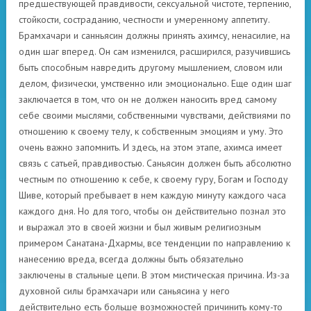
предшествующей правдивости, сексуальной чистоте, терпению,
стойкости, состраданию, честности и умеренному аппетиту.
Брамхачари и санньясин должны принять ахимсу, ненасилие, на
один шаг вперед. Он сам изменился, расширился, разучившись
быть способным навредить другому мышлением, словом или
делом, физически, умственно или эмоционально. Еще один шаг
заключается в том, что он не должен наносить вред самому
себе своими мыслями, собственными чувствами, действиями по
отношению к своему телу, к собственным эмоциям и уму. Это
очень важно запомнить. И здесь, на этом этапе, ахимса имеет
связь с сатьей, правдивостью. Саньясин должен быть абсолютно
честным по отношению к себе, к своему гуру, Богам и Господу
Шиве, который пребывает в нем каждую минуту каждого часа
каждого дня. Но для того, чтобы он действительно познал это
и выражал это в своей жизни и был живым религиозным
примером Санатана-Дхармы, все тенденции по направлению к
нанесению вреда, всегда должны быть обязательно
заключены в стальные цепи. В этом мистическая причина. Из-за
духовной силы брамхачари или саньясина у него
действительно есть больше возможностей причинить кому-то