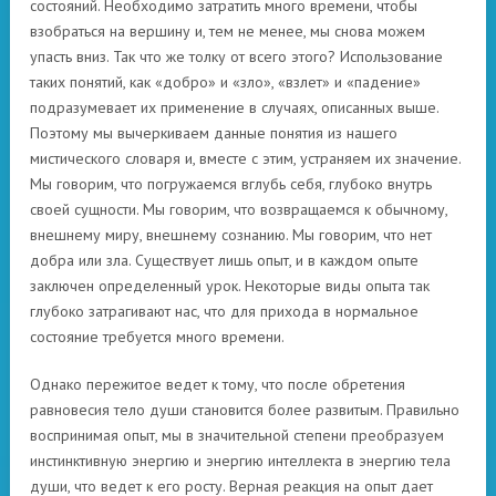
состояний. Необходимо затратить много времени, чтобы
взобраться на вершину и, тем не менее, мы снова можем
упасть вниз. Так что же толку от всего этого? Использование
таких понятий, как «добро» и «зло», «взлет» и «падение»
подразумевает их применение в случаях, описанных выше.
Поэтому мы вычеркиваем данные понятия из нашего
мистического словаря и, вместе с этим, устраняем их значение.
Мы говорим, что погружаемся вглубь себя, глубоко внутрь
своей сущности. Мы говорим, что возвращаемся к обычному,
внешнему миру, внешнему сознанию. Мы говорим, что нет
добра или зла. Существует лишь опыт, и в каждом опыте
заключен определенный урок. Некоторые виды опыта так
глубоко затрагивают нас, что для прихода в нормальное
состояние требуется много времени.
Однако пережитое ведет к тому, что после обретения
равновесия тело души становится более развитым. Правильно
воспринимая опыт, мы в значительной степени преобразуем
инстинктивную энергию и энергию интеллекта в энергию тела
души, что ведет к его росту. Верная реакция на опыт дает