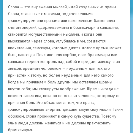
Слова — это выражения мыслей, идей созданных из праны.
Слова, связанные с мыслями, подкрепленными
трансмутируемыми пранами или накопленным банковским
счетом энергий, сдерживаемыми в брамхачари и саньясине,
становятся могущественными мыслями, и когда они
выражаются через слова, углубляясь в ум, создаются
впечатления, самскары, которые длятся долгое время, может
быть, навсегда. Поистине прискорбно, если брахмачари или
санньясин теряет контроль над собой и предает ахимсу, став
химсой, вредным человеком — неудачным для тех, кто
причастен к этому, но более неудачным для него самого.
Когда мы причиняем боль другим, мы оставляем шрамы
внутри себя; мы клонируем воображение. Шрам никогда не
покинет саньясина, пока он не оставит человека, которому он
причинил боль. Это объясняется тем, что праны,
трансмутированные энергии, придают такую силу мысли. Таким
образом, слова проникают в самую суть существа. Поэтому
злые люди должны жениться и не должны практиковать
брамхачарья.