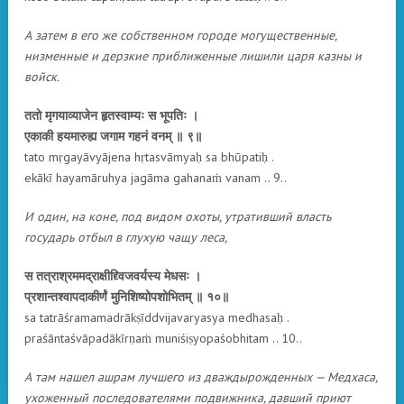
А затем в его же собственном городе могущественные,
низменные и дерзкие приближенные лишили царя казны и
войск.
ततो मृगयाव्याजेन हृतस्वाम्यः स भूपतिः ।
एकाकी हयमारुह्य जगाम गहनं वनम् ॥ ९॥
tato mṛgayāvyājena hṛtasvāmyaḥ sa bhūpatiḥ .
ekākī hayamāruhya jagāma gahanaṁ vanam .. 9..
И один, на коне, под видом охоты, утративший власть
государь отбыл в глухую чащу леса,
स तत्राश्रममद्राक्षीद्द्विजवर्यस्य मेधसः ।
प्रशान्तश्वापदाकीर्णं मुनिशिष्योपशोभितम् ॥ १०॥
sa tatrāśramamadrākṣīddvijavaryasya medhasaḥ .
praśāntaśvāpadākīrṇaṁ muniśiṣyopaśobhitam .. 10..
А там нашел ашрам лучшего из дваждырожденных — Медхаса,
ухоженный последователями подвижника, давший приют