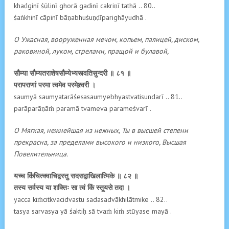
khaḍginī śūlinī ghorā gadinī cakriṇī tathā .. 80..
śaṅkhinī cāpinī bāṇabhuśuṇḍīparighāyudhā .
О Ужасная, вооруженная мечом, копьем, палицей, диском,
раковиной, луком, стрелами, пращой и булавой,
सौम्या सौम्यतराशेषसौम्येभ्यस्त्वतिसुन्दरी ॥ ८१ ॥
परापराणां परमा त्वमेव परमेश्र्वरी ।
saumyā saumyatarāśeṣasaumyebhyastvatisundarī .. 81..
parāparāṇāṁ paramā tvameva parameśvarī .
О Мягкая, нежнейшая из нежных, Ты в высшей степени
прекрасна, за пределами высокого и низкого, Высшая
Повелительница.
यच्च किंचित्क्वाचिद्वस्तु सदसद्वाखिलात्मिके ॥ ८२ ॥
तस्य सर्वस्य या शक्तिः सा त्वं किं स्तूयसे तदा ।
yacca kiṁcitkvacidvastu sadasadvākhilātmike .. 82..
tasya sarvasya yā śaktiḥ sā tvaṁ kiṁ stūyase mayā .