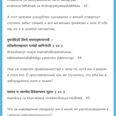
evameṣa tathāhaṁ ca dvāvapyatyantaduḥkhitau .. 43..
А этот человек оскорблен сыновьями и женой, отвергнут
слугами, забыт семьей, и все же весьма привязан к ним. И оба
мы, он и я, крайне несчастны;
दृष्टदोषेऽपि विषये ममत्वाकृष्टमानसौ ।
तत्किमेतन्महाभाग यन्मोहो ज्ञानिनोरपि ॥ ४४ ॥
dṛṣṭadoṣe’pi viṣaye mamatvākṛṣṭamānasau .
tatkimetanmahābhāga yanmoho jñāninorapi .. 44..
Наш ум охвачен привязанностью к чему-то, хотя мы и видим
в этом зло. О прославленный, как же случилось, что оба мы в
заблуждении, хотя и знаем?
ममास्य च भवत्येषा विवेकान्धस्य मूढता ॥ ४५ ॥
mamāsya ca bhavatyeṣā vivekāndhasya mūḍhatā .. 45..
Что за наваждение овладело им и мной, не распознающими в
слепоте действительность)?