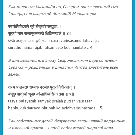
Как милостью Махамайи он, Саварни, прославленный сын
Солнца, стал владыкой (Восьмой) Манвантары
स्वारोचिषेऽन्तरे पूर्वं चैत्रवंशसमुद्भवः ।
सुरथो नाम राजाभूत्समस्ते क्षितिमण्डले ॥ ४॥
svārociṣe’ntare pūrvaṁ caitravaṁśasamudbhavaḥ .
suratho nāma rājābhūtsamaste kṣitimaṇḍale .. 4..
В дни древности, в эпоху Сварочиши, жил царь по имени
Суратха — рожденный в династии Чаитра властитель всей
земли,
तस्य पालयतः सम्यक् प्रजाः पुत्रानिवौरसान् ।
बभूवुः शत्रवो भूपाः कोलाविध्वंसिनस्तदा ॥ ५॥
tasya pālayataḥ samyak prajāḥ putrānivaurasān .
babhūvuḥ śatravo bhūpāḥ kolāvidhvaṁsinastadā .. 5..
Как собственных детей, безупречно защищавший подданных
и имевший врагов — царей-победителей (народа) кола.