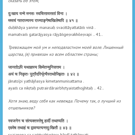
сказать об этом,
दुःखाय यन्मे मनसः स्वचित्तायत्ततां विना ।
ममत्वं गतराज्यस्य राज्याङ्गेष्वखिलेष्वपि ॥ ४१ ॥
duḥkhāya yanme manasaḥ svacittāyattatāṁ vinā .
mamatvaṁ gatarājyasya rājyāṅgeṣvakhileṣvapi .. 41..
Тревожащем мой ум и неподвластном моей воле. Лишенный
царства, (я) привязан ко всем областям страны;
जानतोऽपि यथाज्ञस्य किमेतन्मुनिसत्तम ।
अयं च निकृतः पुत्रैर्दारेर्भृत्यैस्तथोज्झितः ॥ ४२ ॥
jānato’pi yathājñasya kimetanmunisattama .
ayaṁ ca nikṛtaḥ putrairdārairbhṛtyaistathojjhitaḥ .. 42..
Хотя знаю, веду себя как невежда. Почему так, о лучший из
отшельников?
स्वजनेन च संत्यक्तस्तेषु हार्दी तथाप्यति ।
एवमेष तथाहं च द्वावप्यत्यन्तदुःखितौ ॥ ४३ ॥
svajanena ca saṁtyaktasteṣu hārdī tathāpyati .