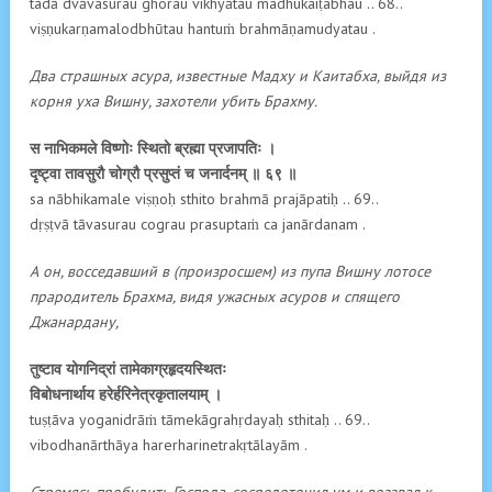
tadā dvāvasurau ghorau vikhyātau madhukaiṭabhau .. 68..
viṣṇukarṇamalodbhūtau hantuṁ brahmāṇamudyatau .
Два страшных асура, известные Мадху и Каитабха, выйдя из
корня уха Вишну, захотели убить Брахму.
स नाभिकमले विष्णोः स्थितो ब्रह्मा प्रजापतिः ।
दृष्ट्वा तावसुरौ चोग्रौ प्रसुप्तं च जनार्दनम् ॥ ६९ ॥
sa nābhikamale viṣṇoḥ sthito brahmā prajāpatiḥ .. 69..
dṛṣṭvā tāvasurau cograu prasuptaṁ ca janārdanam .
А он, восседавший в (произросшем) из пупа Вишну лотосе
прародитель Брахма, видя ужасных асуров и спящего
Джанардану,
तुष्टाव योगनिद्रां तामेकाग्रहृदयस्थितः
विबोधनार्थाय हरेर्हरिनेत्रकृतालयाम् ।
tuṣṭāva yoganidrāṁ tāmekāgrahṛdayaḥ sthitaḥ .. 69..
vibodhanārthāya harerharinetrakṛtālayām .
Стремясь пробудить Господа, сосредоточил ум и воззвал к