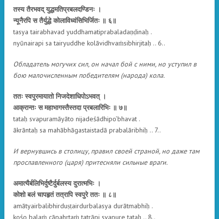
तस्य तैरभवद् युद्धमतिप्रबलदण्डिनः ।
न्यूनैरपि स तैर्युद्धे कोलाविध्वंसिभिर्जितः ॥ ६॥
tasya tairabhavad yuddhamatiprabaladaṇḍinaḥ .
nyūnairapi sa tairyuddhe kolāvidhvaṁsibhirjitaḥ .. 6..
Обладатель могучих сил, он начал бой с ними, но уступил в
бою малочисленным победителям (народа) кола.
ततः स्वपुरमायातो निजदेशाधिपोऽभवत् ।
आक्रान्तः स महाभागस्तैस्तदा प्रबलारिभिः ॥ ७॥
tataḥ svapuramāyāto nijadeśādhipo’bhavat .
ākrāntaḥ sa mahābhāgastaistadā prabalāribhiḥ .. 7..
И вернувшись в столицу, правил своей страной, но даже там
прославленного (царя) притесняли сильные враги.
अमात्यैर्बलिभिर्दुष्टैर्दुर्बलस्य दुरात्मभिः ।
कोशो बलं चापहृतं तत्रापि स्वपुरे ततः ॥ ८॥
amātyairbalibhirduṣṭairdurbalasya durātmabhiḥ .
kośo balaṁ cāpahṛtaṁ tatrāpi svapure tataḥ .. 8..