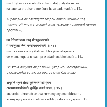
madbhṛtyaistairasadvṛttairdharmataḥ pālyate na vā .
na jāne sa pradhāno me śūro hastī sadāmadaḥ .. 13..
«Праведно ли властвуют злодеи-приближенные над
покинутой мною столицей,столь успешно хранимой моими
предками;
मम वैरिवशं यातः कान् भोगानुपलप्स्यते ।
ये ममानुगता नित्यं प्रसादधनभोजनैः ॥ १४॥
mama vairivaśaṁ yātaḥ kān bhogānupalapsyate .
ye mamānugatā nityaṁ prasādadhanabhojanaiḥ .. 14..
Не знаю, получит ли должный уход мой бесстрашный,
оказавшийся во власти врагов слон Садамада.
अनुवृत्तिं ध्रुवं तेऽद्य कुर्वन्त्यन्यमहीभृताम् ।
असम्यग्व्ययशीलैस्तैः कुर्वद्भिः सततं व्ययम् ॥ १५॥
anuvṛttiṁ dhruvaṁ te’dya kurvantyanyamahībhṛtām .
asamyagvyayaśīlaistaiḥ kurvadbhiḥ satataṁ vyayam .. 15..