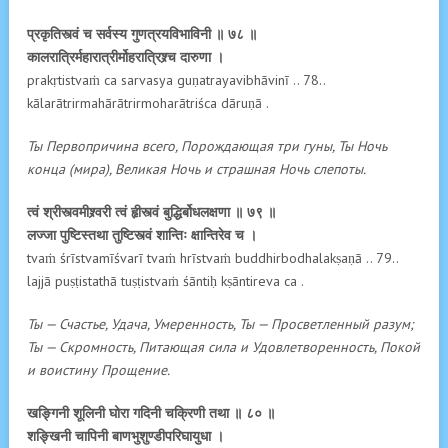
प्रकृतिस्त्वं च सर्वस्य गुणत्रयविभाविनी ॥ ७८ ॥
कालरात्रिर्महारात्रीर्मोहरात्रिश्र्च दारुणा ।
prakṛtistvaṁ ca sarvasya guṇatrayavibhāvinī .. 78..
kālarātrirmahārātrirmoharātriśca dāruṇā .
Ты Первопричина всего, Порождающая три гуны, Ты Ночь
конца (мира), Великая Ночь и страшная Ночь слепоты.
त्वं श्रीस्त्वमीश्र्वरी त्वं हृीस्त्वं बुद्धिर्बोधलक्षणा ॥ ७९ ॥
लज्जा पुष्टिस्तथा तुष्टिस्त्वं शान्तिः क्षान्तिरेव च ।
tvaṁ śrīstvamīśvarī tvaṁ hrīstvaṁ buddhirbodhalakṣaṇā .. 79..
lajjā puṣṭistathā tuṣṭistvaṁ śāntiḥ kṣāntireva ca .
Ты — Счастье, Удача, Умеренность, Ты — Просветленный разум;
Ты — Скромность, Питающая сила и Удовлетворенность, Покой
и воистину Прощение.
खङ्गिनी शूलिनी घोरा गदिनी चक्रिणी तथा ॥ ८० ॥
शङ्खिनी चापिनी बाणभुशुण्डीपरिघायुधा ।