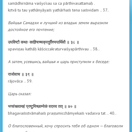
samādhirnāma vaiśyo’sau sa ca pārthivasattamaḥ .
kṛtvā tu tau yathānyāyaṁ yathārhaṁ tena saṁvidam .. 37..
Вайшья Самадхи и лучший из владык земли выразили
достойное его почтение;
उपविष्टौ कथाः काश्र्चिच्चक्रतुर्वैश्यपार्थिवौ ॥ ३८ ॥
upaviṣṭau kathāḥ kāściccakraturvaiśyapārthivau .. 38..
А затем, усевшись, вайшья и царь приступили к беседе:
राजोवाच ॥ ३९ ॥
rājovāca .. 39.
Царь сказал:
भगवंस्त्वामहं प्रष्टुमिच्छाम्येकं वदस्व तत् ॥ ४० ॥
bhagavaṁstvāmahaṁ praṣṭumicchāmyekaṁ vadasva tat .. 40..
О благословенный, хочу спросить тебя об одном — благоволи