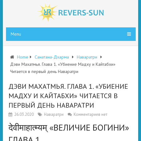
Menu
Home
Санатана-Дхарма
Наваратри
Дэви Махатмья. Глава 1. «Убиение Мадху и Кайтабхи»
Читается в первый день Наваратри
ДЭВИ МАХАТМЬЯ. ГЛАВА 1. «УБИЕНИЕ
МАДХУ И КАЙТАБХИ» ЧИТАЕТСЯ В
ПЕРВЫЙ ДЕНЬ НАВАРАТРИ
26.03.2020
Наваратри
Комментариев нет
देवीमाहात्म्यम् «ВЕЛИЧИЕ БОГИНИ»
ГЛАВА 1.