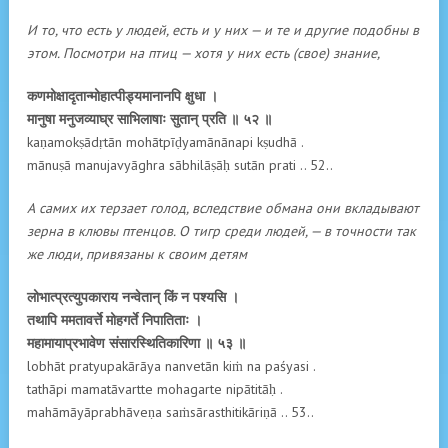
И то, что есть у людей, есть и у них — и те и другие подобны в
этом. Посмотри на птиц — хотя у них есть (свое) знание,
कणमोक्षादृतान्मोहात्पीड्यमानानपि क्षुधा ।
मानुषा मनुजव्याघ्र साभिलाषाः सुतान् प्रति ॥ ५२ ॥
kaṇamokṣādṛtān mohātpīḍyamānānapi kṣudhā .
mānuṣā manujavyāghra sābhilāṣāḥ sutān prati .. 52..
А самих их терзает голод, вследствие обмана они вкладывают
зерна в клювы птенцов. О тигр среди людей, — в точности так
же люди, привязаны к своим детям
लोभात्प्रत्युपकाराय नन्वेतान् किं न पश्यसि ।
तथापि ममतावर्त्ते मोहगर्ते निपातिताः ।
महामायाप्रभावेण संसारस्थितिकारिणा ॥ ५३ ॥
lobhāt pratyupakārāya nanvetān kiṁ na paśyasi .
tathāpi mamatāvartte mohagarte nipātitāḥ .
mahāmāyāprabhāveṇa saṁsārasthitikāriṇā .. 53..