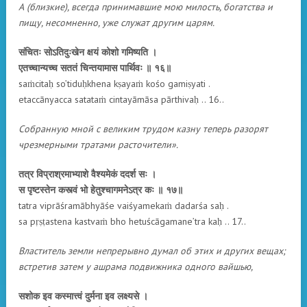
А (близкие), всегда принимавшие мою милость, богатства и
пищу, несомненно, уже служат другим царям.
संचितः सोऽतिदुःखेन क्षयं कोशो गमिष्यति ।
एतच्चान्यच्च सततं चिन्तयामास पार्थिवः ॥ १६॥
saṁcitaḥ so’tiduḥkhena kṣayaṁ kośo gamiṣyati .
etaccānyacca satataṁ cintayāmāsa pārthivaḥ .. 16..
Собранную мной с великим трудом казну теперь разорят
чрезмерными тратами расточители».
तत्र विप्राश्रमाभ्याशे वैश्यमेकं ददर्श सः ।
स पृष्टस्तेन कस्त्वं भो हेतुश्चागमनेऽत्र कः ॥ १७॥
tatra viprāśramābhyāśe vaiśyamekaṁ dadarśa saḥ .
sa pṛṣṭastena kastvaṁ bho hetuścāgamane’tra kaḥ .. 17..
Властитель земли непрерывно думал об этих и других вещах;
встретив затем у ашрама подвижника одного вайшью,
सशोक इव कस्मात्त्वं दुर्मना इव लक्ष्यसे ।