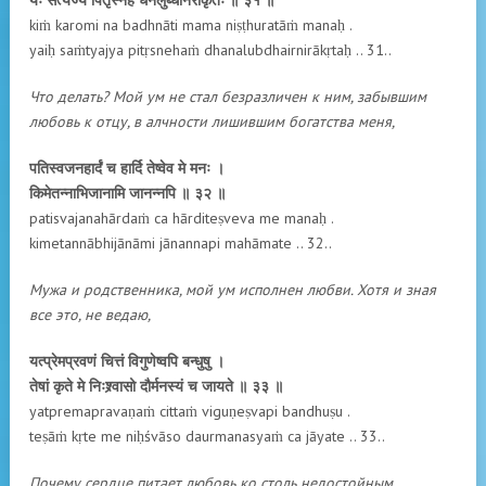
kiṁ karomi na badhnāti mama niṣṭhuratāṁ manaḥ .
yaiḥ saṁtyajya pitṛsnehaṁ dhanalubdhairnirākṛtaḥ .. 31..
Что делать? Мой ум не стал безразличен к ним, забывшим
любовь к отцу, в алчности лишившим богатства меня,
पतिस्वजनहार्दं च हार्दि तेष्वेव मे मनः ।
किमेतन्नाभिजानामि जानन्नपि ॥ ३२ ॥
patisvajanahārdaṁ ca hārditeṣveva me manaḥ .
kimetannābhijānāmi jānannapi mahāmate .. 32..
Мужа и родственника, мой ум исполнен любви. Хотя и зная
все это, не ведаю,
यत्प्रेमप्रवणं चित्तं विगुणेष्वपि बन्धुषु ।
तेषां कृते मे निःश्र्वासो दौर्मनस्यं च जायते ॥ ३३ ॥
yatpremapravaṇaṁ cittaṁ viguṇeṣvapi bandhuṣu .
teṣāṁ kṛte me niḥśvāso daurmanasyaṁ ca jāyate .. 33..
Почему сердце питает любовь ко столь недостойным