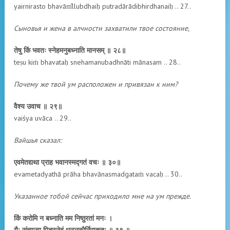
yairnirasto bhavām̐llubdhaiḥ putradārādibhirdhanaiḥ .. 27..
Сыновья и жена в алчности захватили твое состояние,
तेषु किं भवतः स्नेहमनुबध्नाति मानसम् ॥ २८॥
teṣu kiṁ bhavataḥ snehamanubadhnāti mānasam .. 28..
Почему же твой ум расположен и привязан к ним?
वैश्य उवाच ॥ २९॥
vaiśya uvāca .. 29..
Вайшья сказал:
एवमेतद्यथा प्राह भवानस्मद्गतं वचः ॥ ३०॥
evametadyathā prāha bhavānasmadgataṁ vacaḥ .. 30..
Указанное тобой сейчас приходило мне на ум прежде.
किं करोमि न बध्नाति मम निष्ठुरतां मनः ।
यैः संत्यज्य पितृस्नेहं धनलुब्धैर्निराकृतः ॥ ३१ ॥