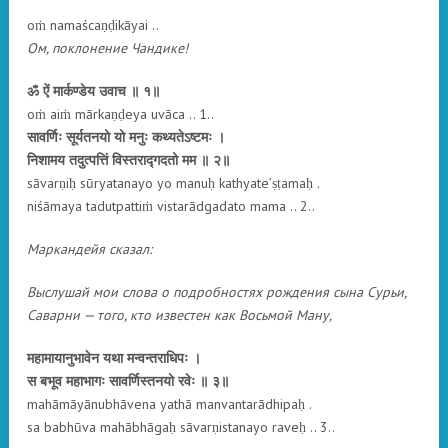
oṁ namaścaṇḍikāyai ..
Ом, поклонение Чандике!
ॐ ऐं मार्कण्डेय उवाच ॥ १॥
oṁ aiṁ mārkaṇḍeya uvāca .. 1..
सावर्णिः सूर्यतनयो यो मनुः कथ्यतेऽष्टमः ।
निशामय तदुत्पत्तिं विस्तराद्गदतो मम ॥ २॥
sāvarṇiḥ sūryatanayo yo manuḥ kathyate’ṣṭamaḥ .
niśāmaya tadutpattiṁ vistarādgadato mama .. 2..
Маркандейя сказал:
Выслушай мои слова о подробностях рождения сына Сурьи,
Саварни — того, кто известен как Восьмой Ману,
महामायानुभावेन यथा मन्वन्तराधिपः ।
स बभूव महाभागः सावर्णिस्तनयो रवेः ॥ ३॥
mahāmāyānubhāvena yathā manvantarādhipaḥ .
sa babhūva mahābhāgaḥ sāvarṇistanayo raveḥ .. 3..