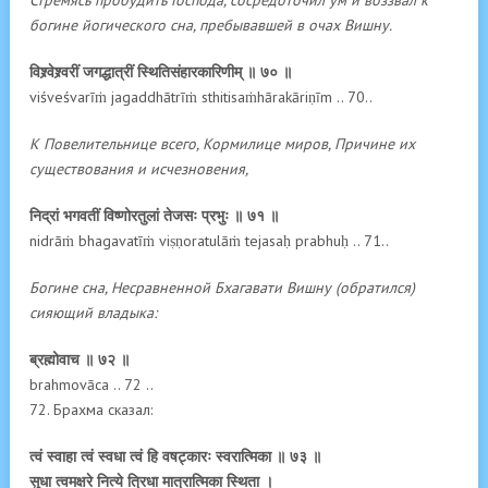
богине йогического сна, пребывавшей в очах Вишну.
विश्र्वेश्र्वरीं जगद्धात्रीं स्थितिसंहारकारिणीम् ॥ ७० ॥
viśveśvarīṁ jagaddhātrīṁ sthitisaṁhārakāriṇīm .. 70..
К Повелительнице всего, Кормилице миров, Причине их
существования и исчезновения,
निद्रां भगवतीं विष्णोरतुलां तेजसः प्रभुः ॥ ७१ ॥
nidrāṁ bhagavatīṁ viṣṇoratulāṁ tejasaḥ prabhuḥ .. 71..
Богине сна, Несравненной Бхагавати Вишну (обратился)
сияющий владыка:
ब्रह्मोवाच ॥ ७२ ॥
brahmovāca .. 72 ..
72. Брахма сказал:
त्वं स्वाहा त्वं स्वधा त्वं हि वषट्कारः स्वरात्मिका ॥ ७३ ॥
सुधा त्वमक्षरे नित्ये त्रिधा मात्रात्मिका स्थिता ।