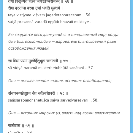
तया विसृज्यते विश्र्वं जगदेतच्चराचरम् ॥ ५६ ॥
सैषा प्रसन्ना वरदा नृणां भवति मुक्तये ।
tayā visṛjyate viśvaṁ jagadetaccarācaram .. 56..
saiṣā prasannā varadā nṛṇāṁ bhavati muktaye .
Ею создается весь движущийся и неподвижный мир; когда
Она благосклонна,Она — дарователь благословений ради
освобождения людей.
सा विद्या परमा मुक्तेर्हेतुभूता सनातनी ॥ ५७ ॥
sā vidyā paramā mukterhetubhūtā sanātanī .. 57..
Она — высшее вечное знание, источник освобождения;
संसारबन्धहेतुश्र्च सैव सर्वेश्र्वरेश्र्वरी ॥ ५८ ॥
saṁsārabandhahetuśca saiva sarveśvareśvarī .. 58..
Она — источник мирских уз, власть над всеми властителями.
राजोवाच ॥ ५९ ॥
rājovāca .. 59..