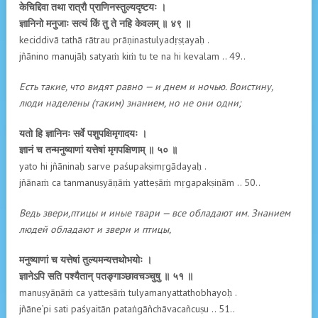
केचिद्दिवा तथा रात्रौ प्राणिनस्तुल्यदृष्टयः ।
ज्ञानिनो मनुजाः सत्यं किं तु ते नहि केवलम् ॥ ४९ ॥
keciddivā tathā rātrau prāṇinastulyadṛṣṭayaḥ .
jñānino manujāḥ satyaṁ kiṁ tu te na hi kevalam .. 49..
Есть такие, что видят равно — и днем и ночью. Воистину,
люди наделены (таким) знанием, но не они одни;
यतो हि ज्ञानिनः सर्वे पशुपक्षिमृगादयः ।
ज्ञानं च तन्मनुष्याणां यत्तेषां मृगपक्षिणाम् ॥ ५० ॥
yato hi jñāninaḥ sarve paśupakṣimṛgādayaḥ .
jñānaṁ ca tanmanuṣyāṇāṁ yatteṣāṁ mṛgapakṣiṇām .. 50..
Ведь звери,птицы и иные твари — все обладают им. Знанием
людей обладают и звери и птицы,
मनुष्याणां च यत्तेषां तुल्यमन्यत्तथोभयोः ।
ज्ञानेऽपि सति पश्यैतान् पतङ्गाञ्छावचञ्चुषु ॥ ५१ ॥
manuṣyāṇāṁ ca yatteṣāṁ tulyamanyattathobhayoḥ .
jñāne’pi sati paśyaitān pataṅgāñchāvacañcuṣu .. 51..