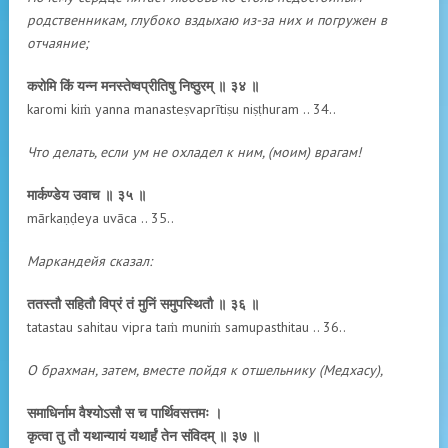
родственникам, глубоко вздыхаю из-за них и погружен в
отчаяние;
करोमि किं यन्न मनस्तेष्वप्रीतिषु निष्ठुरम् ॥ ३४ ॥
karomi kiṁ yanna manasteṣvaprītiṣu niṣṭhuram .. 34..
Что делать, если ум не охладел к ним, (моим) врагам!
मार्कण्डेय उवाच ॥ ३५ ॥
mārkaṇḍeya uvāca .. 35..
Маркандейя сказал:
ततस्तौ सहितौ विप्रं तं मुनिं समुपस्थितौ ॥ ३६ ॥
tatastau sahitau vipra taṁ muniṁ samupasthitau .. 36..
О брахман, затем, вместе пойдя к отшельнику (Медхасу),
समाधिर्नाम वैश्योऽसौ स च पार्थिवसत्तमः ।
कृत्वा तु तौ यथान्यायं यथार्हं तेन संविदम् ॥ ३७ ॥