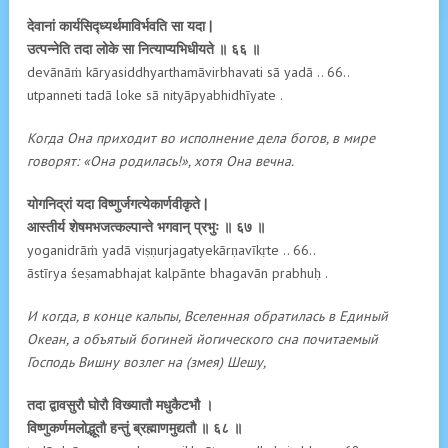
देवानां कार्यसिद्ध्यर्थमाविर्भवति सा यदा |
उत्पन्नेति तदा लोके सा नित्याप्यभिधीयते ॥ ६६ ॥
devānāṁ kāryasiddhyarthamāvirbhavati sā yadā .. 66..
utpanneti tadā loke sā nityāpyabhidhīyate .
Когда Она приходит во исполнение дела богов, в мире
говорят: «Она родилась!», хотя Она вечна.
योगनिद्रां यदा विष्णुर्जगत्येकार्णवीकृते |
आस्तीर्य शेषमभजत्कल्पान्ते भगवान् प्रभुः ॥ ६७ ॥
yoganidrāṁ yadā viṣṇurjagatyekārṇavīkṛte .. 66..
āstīrya śeṣamabhajat kalpānte bhagavān prabhuḥ .
И когда, в конце кальпы, Вселенная обратилась в Единый
Океан, а объятый богиней йогического сна почитаемый
Господь Вишну возлег на (змея) Шешу,
तदा द्वावसुरौ घोरौ विख्यातौ मधुकैटभौ ।
विष्णुकर्णमलोद्भूतौ हन्तुं ब्रह्माणमुद्यतौ ॥ ६८ ॥