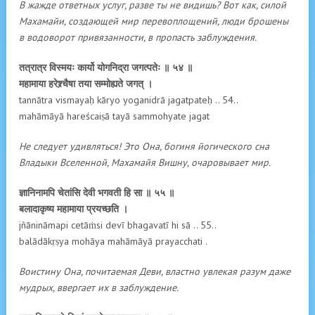
В жажде ответных услуг, разве ты не видишь? Вот как, силой
Махамайи, создающей мир перевоплощений, люди брошены
в водоворот привязанности, в пропасть заблуждения.
तत्रात्र विस्मयः कार्यो योगनिद्रा जगत्पतेः ॥ ५४ ॥
महामाया हरेश्र्चैषा तया सम्मोह्यते जगत् ।
tannātra vismayaḥ kāryo yoganidrā jagatpateḥ .. 54..
mahāmāyā hareścaiṣā tayā sammohyate jagat
Не следует удивляться! Это Она, богиня йогического сна
Владыки Вселенной, Махамайя Вишну, очаровывает мир.
ज्ञानिनामपि चेतांसि देवी भगवती हि सा ॥ ५५ ॥
बलादाकृष्य महामाया प्रयच्छति ।
jñānināmapi cetāṁsi devī bhagavatī hi sā .. 55..
balādākṛṣya mohāya mahāmāyā prayacchati .
Воистину Она, почитаемая Деви, властно увлекая разум даже
мудрых, ввергает их в заблуждение.