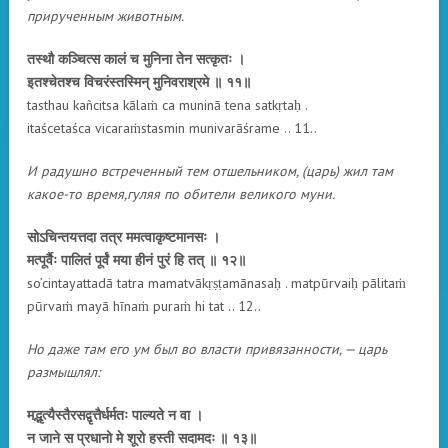
прирученным животным.
तस्थौ कञ्चित्स कालं च मुनिना तेन सत्कृतः ।
इतश्चेतश्च विचरंस्तस्मिन् मुनिवराश्रमे ॥ ११॥
tasthau kañcitsa kālaṁ ca muninā tena satkṛtaḥ .
itaścetaśca vicaraṁstasmin munivarāśrame .. 11..
И радушно встреченный тем отшельником, (царь) жил там
какое-то время,гуляя по обители великого муни.
सोऽचिन्तयत्तदा तत्र ममत्वाकृष्टमानसः ।
मत्पूर्वैः पालितं पूर्वं मया हीनं पुरं हि तत् ॥ १२॥
so’cintayattadā tatra mamatvākṛṣṭamānasaḥ . matpūrvaiḥ pālitaṁ
pūrvaṁ mayā hīnaṁ puraṁ hi tat .. 12..
Но даже там его ум был во власти привязанности, — царь
размышлял:
मद्भृत्यैस्तैरसद्वृत्तैर्धर्मतः पाल्यते न वा ।
न जाने स प्रधानो मे शूरो हस्ती सदामदः ॥ १३॥