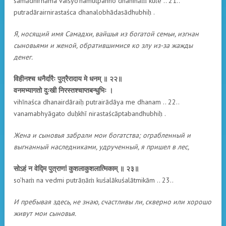
samādhirnāma vaiśyo’hamutpanno dhanināṁ kule .. 21..
putradārairnirastaśca dhanalobhādasādhubhiḥ .
Я, носящий имя Самадхи, вайшья из богатой семьи, изгнан
сыновьями и женой, обратившимися ко злу из-за жажды
денег.
विहीनश्च धनैर्दारैः पुत्रैरादाय मे धनम् ॥ २२॥
वनमभ्यागतो दुःखी निरस्तश्चाप्तबन्धुभिः ।
vihīnaśca dhanairdāraiḥ putrairādāya me dhanam .. 22..
vanamabhyāgato duḥkhī nirastaścāptabandhubhiḥ .
Жена и сыновья забрали мои богатства; ограбленный и
выгнанный наследниками, удрученный, я пришел в лес,
सोऽहं न वेद्मि पुत्राणां कुशलाकुशलात्मिकाम् ॥ २३॥
so’haṁ na vedmi putrāṇāṁ kuśalākuśalātmikām .. 23..
И пребывая здесь, не знаю, счастливы ли, скверно или хорошо
живут мои сыновья.