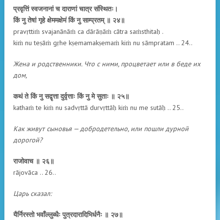
प्रवृत्तिं स्वजनानां च दाराणां चात्र संस्थितः।
किं नु तेषां गृहे क्षेममक्षेमं किं नु साम्प्रतम् ॥ २४॥
pravṛttiṁ svajanānāṁ ca dārāṇāṁ cātra saṁsthitaḥ .
kiṁ nu teṣāṁ gṛhe kṣemamakṣemaṁ kiṁ nu sāmpratam .. 24..
Жена и родственники. Что с ними, процветает или в беде их
дом,
कथं ते किं नु सद्वृत्ता दुर्वृत्ताः किं नु मे सुताः ॥ २५॥
kathaṁ te kiṁ nu sadvṛttā durvṛttāḥ kiṁ nu me sutāḥ .. 25..
Как живут сыновья — добродетельно, или пошли дурной
дорогой?
राजोवाच ॥ २६॥
rājovāca .. 26..
Царь сказал:
यैर्निरस्तो भवाँल्लुब्धैः पुत्रदारादिभिर्धनैः ॥ २७॥