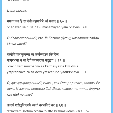
Царь сказал:
भगवन् का हि सा देवी महामायेति यां भवान् ॥ ६० ॥
bhagavan kā hi sā devī mahāmāyeti yāṁ bhavān .. 60..
О благословенный, кто Та Богиня (Деви), названная тобой
Махамайей?
ब्रवीति कथमुत्पन्ना सा कर्मास्याश्र्च किं द्विज ।
यत्प्रभावा च सा देवी यत्स्वरुपा यदुद्भवा ॥ ६१ ॥
bravīti kathamutpannā sā karmāsyāśca kiṁ dvija .
yatprabhāvā ca sā devī yatsvarūpā yadudbhavā .. 61..
О, дваждырожденный, скажи, как Она родилась, каковы Ее
дела, И какова природа Той Деви, какова истинная форма,
где (Ее) начало?
तत्सर्वं श्रोतुमिच्छामि त्वत्तो ब्रह्मविदां वर ॥ ६२ ॥
tatsarvaṁ śrotumicchāmi tvatto brahmavidāṁ vara .. 62..