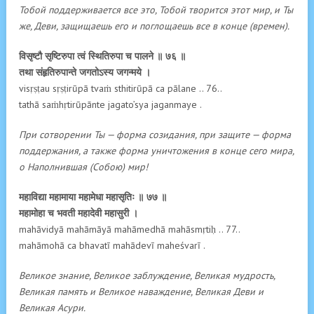
Тобой поддерживается все это, Тобой творится этот мир, и Ты
же, Деви, защищаешь его и поглощаешь все в конце (времен).
विसृष्टौ सृष्टिरुपा त्वं स्थितिरुपा च पालने ॥ ७६ ॥
तथा संहृतिरुपान्ते जगतोऽस्य जगन्मये ।
visṛṣṭau sṛṣṭirūpā tvaṁ sthitirūpā ca pālane .. 76..
tathā saṁhṛtirūpānte jagato’sya jaganmaye .
При сотворении Ты — форма созидания, при защите — форма
поддержания, а также форма уничтожения в конце сего мира,
о Наполнившая (Собою) мир!
महाविद्या महामाया महामेधा महासृतिः ॥ ७७ ॥
महामोहा च भवती महादेवी महासुरी ।
mahāvidyā mahāmāyā mahāmedhā mahāsmṛtiḥ .. 77..
mahāmohā ca bhavatī mahādevī maheśvarī .
Великое знание, Великое заблуждение, Великая мудрость,
Великая память и Великое наваждение, Великая Деви и
Великая Асури.