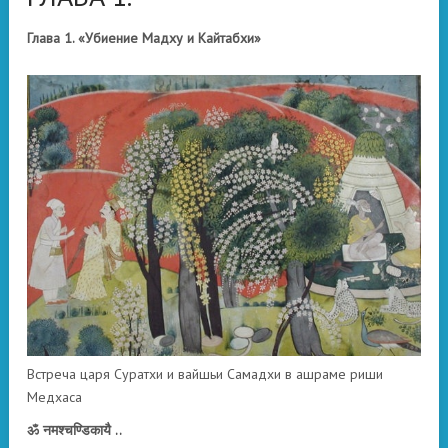
Глава 1. «Убиение Мадху и Кайтабхи»
Встреча царя Суратхи и вайшьи Самадхи в ашраме риши
Медхаса
ॐ नमश्चण्डिकायै ..