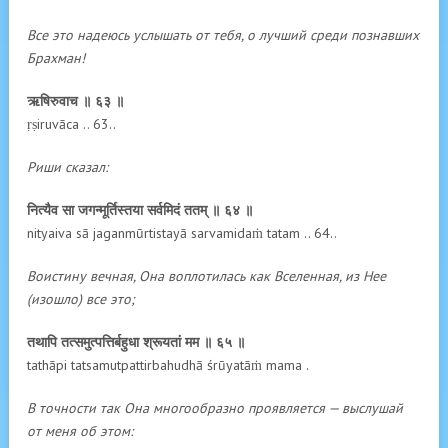
Все это надеюсь услышать от тебя, о лучший среди познавших
Брахман!
ऋषिरुवाच ॥ ६३ ॥
ṛṣiruvāca .. 63..
Риши сказал:
नित्यैव सा जगन्मूर्तिस्तया सर्वमिदं ततम् ॥ ६४ ॥
nityaiva sā jaganmūrtistayā sarvamidaṁ tatam .. 64..
Воистину вечная, Она воплотилась как Вселенная, из Нее
(изошло) все это;
तथापि तत्समुत्पत्तिर्बहुधा श्रूयतां मम ॥ ६५ ॥
tathāpi tatsamutpattirbahudhā śrūyatāṁ mama .
В точности так Она многообразно проявляется — выслушай
от меня об этом: