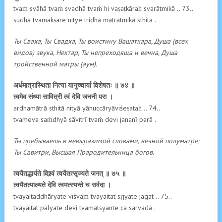
tvaṁ svāhā tvaṁ svadhā tvaṁ hi vaṣaṭkāraḥ svarātmikā .. 73..
sudhā tvamakṣare nitye tridhā mātrātmikā sthitā .
Ты Сваха, Ты Свадха, Ты воистину Вашаткара, Душа (всех
видов) звука, Нектар, Ты непреходяща и вечна, Душа
тройственной матры (аум).
अर्धमात्रास्थिता नित्या यानुच्चार्या विशेषतः ॥ ७४ ॥
त्वमेव संध्या सावित्री त्वं देवि जननी परा ।
ardhamātrā sthitā nityā yānuccāryāviśeṣataḥ .. 74..
tvameva saṁdhyā sāvitrī tvaṁ devi jananī parā .
Ты пребываешь в невыразимой словами, вечной полуматре;
Ты Савитри, Высшая Прародительница богов.
त्वयैतद्धार्यते विश्र्वं त्वयैतत्सृज्यते जगत् ॥ ७५ ॥
त्वयैतत्पाल्यते देवि त्वमत्स्यन्ते च सर्वदा ।
tvayaitaddhāryate viśvaṁ tvayaitat sṛjyate jagat .. 75..
tvayaitat pālyate devi tvamatsyante ca sarvadā .