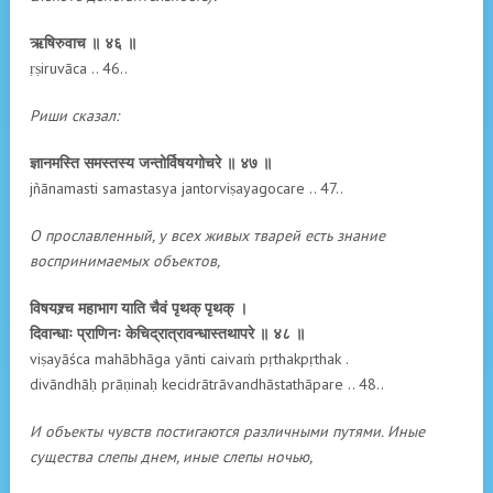
ऋषिरुवाच ॥ ४६ ॥
ṛṣiruvāca .. 46..
Риши сказал:
ज्ञानमस्ति समस्तस्य जन्तोर्विषयगोचरे ॥ ४७ ॥
jñānamasti samastasya jantorviṣayagocare .. 47..
О прославленный, у всех живых тварей есть знание
воспринимаемых объектов,
विषयश्र्च महाभाग याति चैवं पृथक् पृथक् ।
दिवान्धाः प्राणिनः केचिद्रात्रावन्धास्तथापरे ॥ ४८ ॥
viṣayāśca mahābhāga yānti caivaṁ pṛthakpṛthak .
divāndhāḥ prāṇinaḥ kecidrātrāvandhāstathāpare .. 48..
И объекты чувств постигаются различными путями. Иные
существа слепы днем, иные слепы ночью,