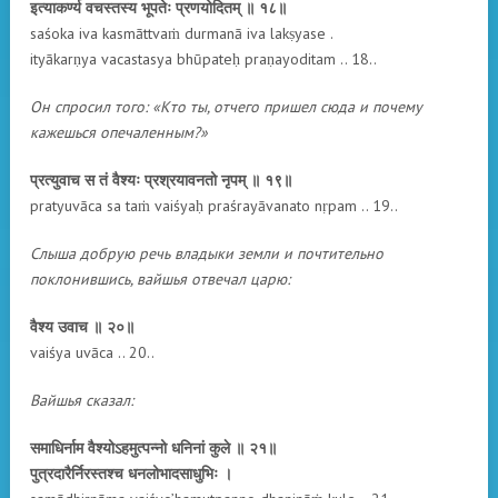
इत्याकर्ण्य वचस्तस्य भूपतेः प्रणयोदितम् ॥ १८॥
saśoka iva kasmāttvaṁ durmanā iva lakṣyase .
ityākarṇya vacastasya bhūpateḥ praṇayoditam .. 18..
Он спросил того: «Кто ты, отчего пришел сюда и почему
кажешься опечаленным?»
प्रत्युवाच स तं वैश्यः प्रश्रयावनतो नृपम् ॥ १९॥
pratyuvāca sa taṁ vaiśyaḥ praśrayāvanato nṛpam .. 19..
Слыша добрую речь владыки земли и почтительно
поклонившись, вайшья отвечал царю:
वैश्य उवाच ॥ २०॥
vaiśya uvāca .. 20..
Вайшья сказал:
समाधिर्नाम वैश्योऽहमुत्पन्नो धनिनां कुले ॥ २१॥
पुत्रदारैर्निरस्तश्च धनलोभादसाधुभिः ।