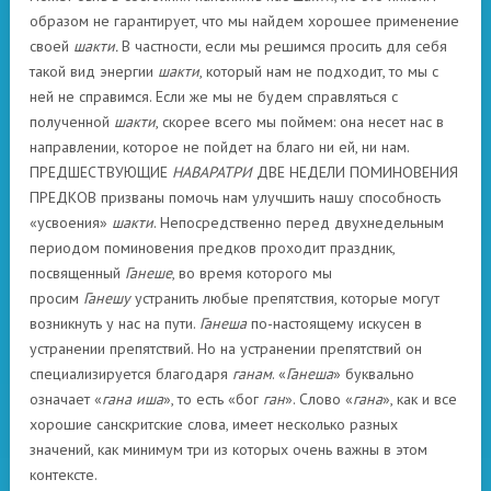
образом не гарантирует, что мы найдем хорошее применение
своей
шакти.
В частности, если мы решимся просить для себя
такой вид энергии
шакти
, который нам не подходит, то мы с
ней не справимся. Если же мы не будем справляться с
полученной
шакти
, скорее всего мы поймем: она несет нас в
направлении, которое не пойдет на благо ни ей, ни нам.
ПРЕДШЕСТВУЮЩИЕ
НАВАРАТРИ
ДВЕ НЕДЕЛИ ПОМИНОВЕНИЯ
ПРЕДКОВ призваны помочь нам улучшить нашу способность
«усвоения»
шакти
. Непосредственно перед двухнедельным
периодом поминовения предков проходит праздник,
посвященный
Ганеше
, во время которого мы
просим
Ганешу
устранить любые препятствия, которые могут
возникнуть у нас на пути.
Ганеша
по-настоящему искусен в
устранении препятствий. Но на устранении препятствий он
специализируется благодаря
ганам
. «
Ганеша
» буквально
означает «
гана иша
», то есть «бог
ган
». Слово «
гана
», как и все
хорошие санскритские слова, имеет несколько разных
значений, как минимум три из которых очень важны в этом
контексте.