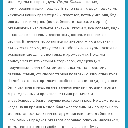
две недели мы празднуем
Питри-Пакша
— период
поминовения наших предков. В течение этих двух недель мы
чествуем наших праматерей и праотцов, потому что они, будь
они живы или мертвы (но особенно те, которые мертвы),
оказывают на нас сильное влияние. Впрочем, все логично, ведь
в нас заложены гены и хромосомы, которые они считают
своими. В течение их жизни вся их энергия — их духовная и
физическая
шакти
, их
прана
, все оболочки их ауры постоянно
оставляли следы на этих генах и хромосомах. Пока мы
пользуемся генетическим материалом, содержащим
полученные таким образом отпечатки, мы по-прежнему
связаны с теми, кто способствовал появлению этих отпечатков.
Подобная связь с предками особенно кстати тогда, когда они
были святыми и мудрецами, замечательными людьми, всегда
справедливыми и преисполненными решимости
способствовать благополучию всех трех миров. Но даже тогда,
когда наши предки менее благожелательны, мы по-прежнему
должны относиться к ним по-дружески или даже любить их.
Если один из предков оказался особенно опасным человеком,
то мы просто должны любить грешника, даже будучи