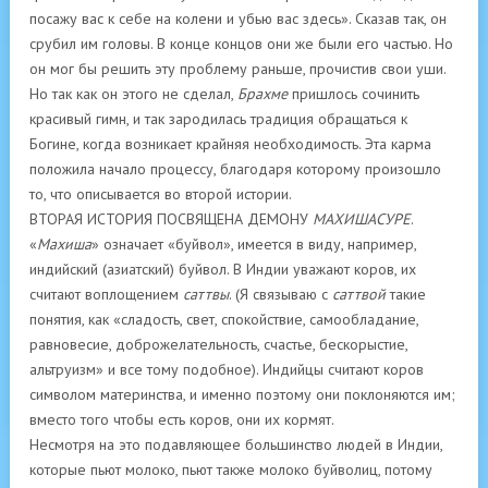
посажу вас к себе на колени и убью вас здесь». Сказав так, он
срубил им головы. В конце концов они же были его частью. Но
он мог бы решить эту проблему раньше, прочистив свои уши.
Но так как он этого не сделал,
Брахме
пришлось сочинить
красивый гимн, и так зародилась традиция обращаться к
Богине, когда возникает крайняя необходимость. Эта карма
положила начало процессу, благодаря которому произошло
то, что описывается во второй истории.
ВТОРАЯ ИСТОРИЯ ПОСВЯЩЕНА ДЕМОНУ
МАХИШАСУРЕ
.
«
Махиша
» означает «буйвол», имеется в виду, например,
индийский (азиатский) буйвол. В Индии уважают коров, их
считают воплощением
саттвы
. (Я связываю с
саттвой
такие
понятия, как «сладость, свет, спокойствие, самообладание,
равновесие, доброжелательность, счастье, бескорыстие,
альтруизм» и все тому подобное). Индийцы считают коров
символом материнства, и именно поэтому они поклоняются им;
вместо того чтобы есть коров, они их кормят.
Несмотря на это подавляющее большинство людей в Индии,
которые пьют молоко, пьют также молоко буйволиц, потому