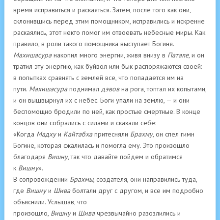
время исправиться и раскаяться. Затем, после того как они,
склонившись перед этим помощником, исправились и искренне
раскаялись, этот некто помог им отвоевать небесные миры. Как
правило, в роли такого помощника выступает Богиня.
Махишасура
накопил много энергии, живя внизу в
Патале
, и он
тратил эту энергию, как буйвол или бык распоряжаются своей:
в попытках сравнять с землей все, что попадается им на
пути.
Махишасура
поднимал
дэвов
на рога, топтал их копытами,
и он вышвырнул их с небес. Боги упали на землю, — и они
беспомощно бродили по ней, как простые смертные. В конце
концов они собрались с силами и сказали себе:
«Когда
Мадху
и
Кайтабха
притесняли
Брахму
, он спел гимн
Богине, которая сжалилась и помогла ему. Это произошло
благодаря
Вишну
, так что давайте пойдем и обратимся
к
Вишну
».
В сопровождении
Брахмы
, создателя, они направились туда,
где
Вишну
и
Шива
болтали друг с другом, и все им подробно
объяснили. Услышав, что
произошло,
Вишну
и
Шива
чрезвычайно разозлились и