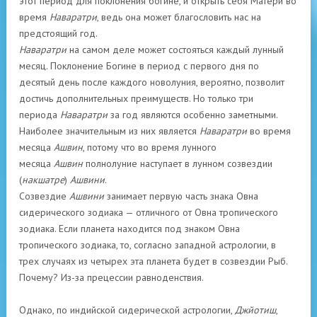
этот период для поклонения богине, и открыть себя Матери во
время
Наваратри
, ведь она может благословить нас на
предстоящий год.
Наваратри
на самом деле может состояться каждый лунный
месяц. Поклонение Богине в период с первого дня по
десятый день после каждого новолуния, вероятно, позволит
достичь дополнительных преимуществ. Но только три
периода
Наваратри
за год являются особенно заметными.
Наиболее значительным из них является
Наваратри
во время
месяца
Ашвин
, потому что во время лунного
месяца
Ашвин
полнолуние наступает в лунном созвездии
(
накшатре
)
Ашвини
.
Созвездие
Ашвини
занимает первую часть знака Овна
сидерического зодиака — отличного от Овна тропического
зодиака. Если планета находится под знаком Овна
тропического зодиака, то, согласно западной астрологии, в
трех случаях из четырех эта планета будет в созвездии Рыб.
Почему? Из-за прецессии равноденствия.
Однако, по индийской сидерической астрологии,
Джйотиш
,