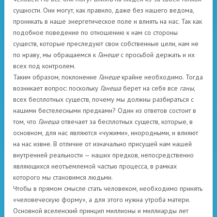
сущности. Они могут, как правило, даже без нашего ведома,
проникать в наше энергетическое поле и влиять на нас. Так как
подобное поведение по отношению к нам со стороны
существ, которые преследуют свои собственные цели, нам не
по нраву, мы обращаемся к
Ганеше
с просьбой держать и их
всех под контролем.
Таким образом, поклонение
Ганеше
крайне необходимо. Тогда
возникает вопрос: поскольку
Ганеша
берет на себя все
ганы
,
всех бесплотных существ, почему мы должны разбираться с
нашими бестелесными предками? Один из ответов состоит в
том, что
Ганеша
отвечает за бесплотных существ, которые, в
основном, для нас являются «чужими», инородными, и влияют
на нас извне. В отличие от изначально присущей нам нашей
внутренней реальности — наших предков, непосредственно
являющихся неотъемлемой частью процесса, в рамках
которого мы становимся людьми.
Чтобы в прямом смысле стать человеком, необходимо принять
«человеческую форму», а для этого нужна утроба матери.
Основной вселенский принцип миллионы и миллиарды лет