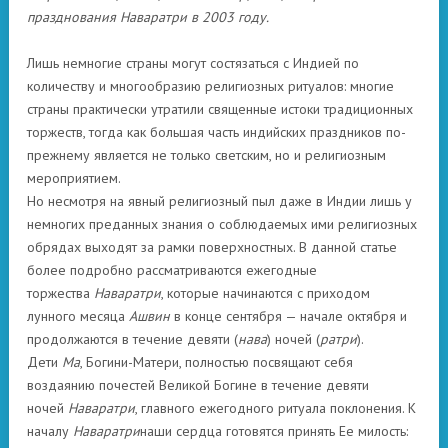
празднования Наваратри в 2003 году.
Лишь немногие страны могут состязаться с Индией по
количеству и многообразию религиозных ритуалов: многие
страны практически утратили священные истоки традиционных
торжеств, тогда как большая часть индийских праздников по-
прежнему является не только светским, но и религиозным
мероприятием.
Но несмотря на явный религиозный пыл даже в Индии лишь у
немногих преданных знания о соблюдаемых ими религиозных
обрядах выходят за рамки поверхностных. В данной статье
более подробно рассматриваются ежегодные
торжества
Наваратри
, которые начинаются с приходом
лунного месяца
Ашвин
в конце сентября — начале октября и
продолжаются в течение девяти (
нава
) ночей (
ратри
).
Дети
Ма
, Богини-Матери, полностью посвящают себя
воздаянию почестей Великой Богине в течение девяти
ночей
Наваратри
, главного ежегодного ритуала поклонения. К
началу
Наваратри
наши сердца готовятся принять Ее милость: