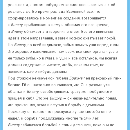
реальности, а потом побуждает космос вновь слиться с этой
реальностью. Во время распада Вселенной все, что
сформировалось в момент ее создания, возвращается
к
Вишну
, приближаясь к нему и обнимая его все крепче,
и
Вишну
обнимает эти творения в ответ. Все его внимание
идет в этом направлении, и затем космос охватывает покой.
Но
Вишну
, по всей видимости, забыл помыть уши перед сном.
Это хорошее напоминание нам всем: все свои органы чувств —
не только зубы, но и глаза, и уши, и все остальное, мы всегда
должны содержать в чистоте, чтобы, пока мы спим, не
появились какие-нибудь демоны.
Под страхом неминуемой гибели
Брахма
пел прекрасный гимн
Богине. Ей он настолько понравился, что Она разомкнула
объятья, и
Вишну
, освободившись, сразу же пробудился и
пришел в себя. Это же
Вишну
, — он незамедлительно понял,
что произошло, встал и вступил в борьбу с демонами.
Поскольку он только что проснулся, лучше способа он не
нашел, и борьба продолжалась многие тысячи лет.
Вишну
забавлялся борьбой с этими демонами, пока они не