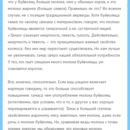
что у буйволиц больше молока, чем у обычных коров, и это
молоко жирнее (больше сливок). Правильно ли это? Во всяком
случае, не с позиции традиционной аюрведы. Хотя буйволица
также по-своему связана с материнством, говорят, что молоко
буйволицы является
тамасичной
, а не
саттвичной
пищей.
«
Тамас
» означает инертность, тяжесть, тупость. Действительно,
инертность и тяжесть — это принципиально важные свойства
космоса; без них мир перестанет существовать. Но нам лучше
не увеличивать
тамас
сверх нашей обязательной потребности.
У тех, кто пьет слишком много молока буйволицы, ум
становится короток.
Все, конечно, относительно. Если ваш рацион включает
жареную говядину, то это больше способствует
повышению
тамаса
, чем употребление молока буйволиц
(естественно, при условии, что и то, и другое у вас хорошо
переваривается и усваивается).
Тамас
в большей степени
свойственен жареному мясу животных, чем молоку, даже если
речь о молоке буйволиц. Но, сравнивая виды молока с точки
зрения энергии, мы обнаружим, что коровье молоко