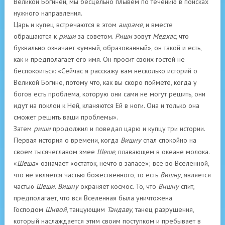
Великой Богиней, мы бесцельно плывем по течению в поисках
нужного направления.
Царь и купец встречаются в этом
ашраме
, и вместе
обращаются к
риши
за советом.
Риши
зовут
Медхас
, что
буквально означает «умный, образованный», он такой и есть,
как и предполагает его имя. Он просит своих гостей не
беспокоиться: «Сейчас я расскажу вам несколько историй о
Великой Богине, потому что, как вы скоро поймете, когда у
богов есть проблема, которую они сами не могут решить, они
идут на поклон к Ней, кланяются Ей в ноги. Она и только она
сможет решить ваши проблемы».
Затем
риши
продолжил и поведал царю и купцу три истории.
Первая история о времени, когда
Вишну
спал спокойно на
своем тысячеглавом змее
Шеше
, плавающем в океане молока.
«
Шеша
» означает «остаток, нечто в запасе»; все во Вселенной,
что не является частью божественного, то есть
Вишну
, является
частью
Шеши
.
Вишну
охраняет космос. То, что
Вишну
спит,
предполагает, что вся Вселенная была уничтожена
Господом
Шивой
, танцующим
Тандаву
, танец разрушения,
который наслаждается этим своим поступком и пребывает в