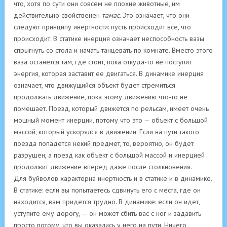
что, хотя по сути они совсем не плохие животные, им
действительно свойственен
тамас
. Это означает, что они
следуют принципу инертности: пусть происходит все, что
происходит. В статике инерция означает неспособность вазы
спрыгнуть со стола и начать танцевать по комнате. Вместо этого
ваза останется там, где стоит, пока откуда-то не поступит
энергия, которая заставит ее двигаться. В динамике инерция
означает, что движущийся объект будет стремиться
продолжать движение, пока этому движению что-то не
помешает. Поезд, который движется по рельсам, имеет очень
мощный момент инерции, потому что это — объект с большой
массой, который ускорялся в движении. Если на пути такого
поезда попадется некий предмет, то, вероятно, он будет
разрушен, а поезд как объект с большой массой и инерцией
продолжит движение вперед даже после столкновения.
Для буйволов характерна инертность и в статике и в динамике.
В статике: если вы попытаетесь сдвинуть его с места, где он
находится, вам придется трудно. В динамике: если он идет,
уступите ему дорогу, — он может сбить вас с ног и задавить
просто потому, что вы оказались у него на пути. Ничего