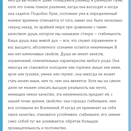
иногда вы можете даже обнаружить разницу в размерах Луны,
хотя это очень тонкое различие, когда она восходит и когда
она садится. Подобно Луне, состояние ума в определенный
момент времени отличается от того, каким оно было несколько
секунд назад, по крайней мере при сравнении с таким
качеством души, которое мы называем
стхира —
стабильность.
Ваша душа, ваш живой дух — все, что служит отражением в
вас высшего, абсолютного сознания остается неизменным. В
них нет изменчивых свойств. Душа не имеет качеств,
ограничений, отличительных характеристик любого рода. Она
никогда не становится холоднее или горячее, выше или ниже,
ярче или тусклее, умнее или глупее; она никогда не может
стать ничем иным, чем то, чем она является. Хотя мы на самом
деле не можем описать высшую реальность как нечто,
имеющее некое качество, эта неизменность придает ей, с
нашей точки зрения, свойство: она гораздо стабильнее, чем
все остальное во Вселенной. И когда ум принимает на себя
такое качество, становится устойчивее, стабильнее, его сияние
само собой тут же усиливается, обретая большую
проницательность и постоянство.