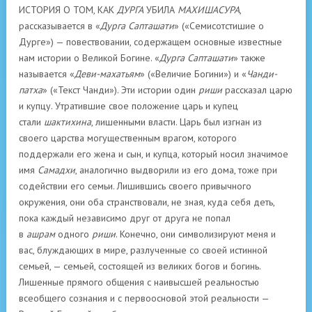
ИСТОРИЯ О ТОМ, КАК
ДУРГА
УБИЛА
МАХИШАСУРА
,
рассказывается в «
Дурга Сапташати
» («Семисотстишие о
Дурге») — повествовании, содержащем основные известные
нам истории о Великой Богине. «
Дурга Сапташати
» также
называется «
Деви-махатьям
» («Величие Богини») и «
Чанди-
патха
» («Текст Чанди»). Эти истории один
риши
рассказал царю
и купцу. Утратившие свое положение царь и купец
стали
шактихина
, лишенными власти. Царь был изгнан из
своего царства могущественным врагом, которого
поддержали его жена и сын, и купца, который носил значимое
имя
Самадхи
, аналогично выдворили из его дома, тоже при
содействии его семьи. Лишившись своего привычного
окружения, они оба странствовали, не зная, куда себя деть,
пока каждый независимо друг от друга не попал
в
ашрам
одного
риши
. Конечно, они символизируют меня и
вас, блуждающих в мире, разлученные со своей истинной
семьей, — семьей, состоящей из великих богов и богинь.
Лишенные прямого общения с наивысшей реальностью
всеобщего сознания и с первоосновой этой реальности —