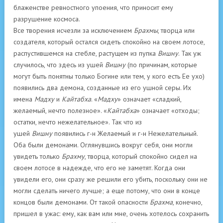
блаженстве ревностного упоения, что приносит ему
разрушение космоса.
Все творения исчезли за исключением
Брахмы
, творца или
создателя, который остался сидеть спокойно на своем лотосе,
распустившемся на стебле, растущем из пупка
Вишну
. Так уж
случилось, что здесь из ушей
Вишну
(по причинам, которые
могут быть понятны только Богине или тем, у кого есть Ее ухо)
появились два демона, созданные из его ушной серы. Их
имена
Мадху
и
Кайтабха
. «
Мадху
» означает «сладкий,
желаемый, нечто полезное». «
Кайтабха
» означает «отходы;
остатки, нечто нежелательное». Так что из
ушей
Вишну
появились г-н Желаемый и г-н Нежелательный.
Оба были демонами. Оглянувшись вокруг себя, они могли
увидеть только
Брахму
, творца, который спокойно сидел на
своем лотосе в надежде, что его не заметят. Когда они
увидели его, они сразу же решили его убить, поскольку они не
могли сделать ничего лучше; а еще потому, что они в конце
концов были демонами. От такой опасности
Брахма
, конечно,
пришел в ужас: ему, как вам или мне, очень хотелось сохранить