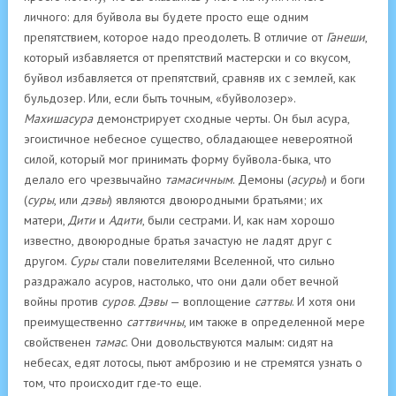
личного: для буйвола вы будете просто еще одним
препятствием, которое надо преодолеть. В отличие от
Ганеши
,
который избавляется от препятствий мастерски и со вкусом,
буйвол избавляется от препятствий, сравняв их с землей, как
бульдозер. Или, если быть точным, «буйволозер».
Махишасура
демонстрирует сходные черты. Он был асура,
эгоистичное небесное существо, обладающее невероятной
силой, который мог принимать форму буйвола-быка, что
делало его чрезвычайно
тамасичным
. Демоны (
асуры
) и боги
(
суры
, или
дэвы
) являются двоюродными братьями; их
матери,
Дити
и
Адити
, были сестрами. И, как нам хорошо
известно, двоюродные братья зачастую не ладят друг с
другом.
Суры
стали повелителями Вселенной, что сильно
раздражало асуров, настолько, что они дали обет вечной
войны против
суров
.
Дэвы
— воплощение
саттвы
. И хотя они
преимущественно
саттвичны
, им также в определенной мере
свойственен
тамас
. Они довольствуются малым: сидят на
небесах, едят лотосы, пьют амброзию и не стремятся узнать о
том, что происходит где-то еще.