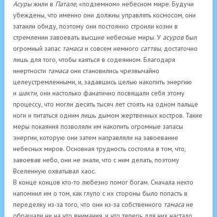
Асуры
жили в
Патале
, «подземном» небесном мире. Будучи
убеждены, что именно они должны управлять космосом, они
затаили обиду, поэтому они постоянно строили козни в
стремлении завоевать высшие небесные миры. У
асуров
был
огромный запас
тамаса
и совсем немного
саттвы
, достаточно
лишь для того, чтобы каяться в содеянном. Благодаря
инертности
тамаса
они становились чрезвычайно
целеустремленными, и, задавшись целью накопить энергию
и
шакти
, они настолько фанатично посвящали себя этому
процессу, что могли десять тысяч лет стоять на одном пальце
ноги и питаться одним лишь дымом жертвенных костров. Такие
меры покаяния позволяли им накопить огромные запасы
энергии, которую они затем направляли на завоевание
небесных миров. Основная трудность состояла в том, что,
завоевав небо, они не знали, что с ним делать, поэтому
Вселенную охватывал хаос.
В конце концов кто-то любезно помог богам. Сначала некто
напомнил им о том, как глупо с их стороны было попасть в
переделку из-за того, что они из-за собственного
тамаса
не
обращали ни на что внимания, и что теперь для них настало