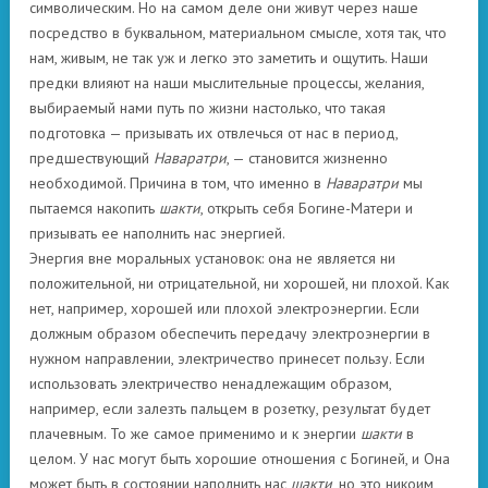
символическим. Но на самом деле они живут через наше
посредство в буквальном, материальном смысле, хотя так, что
нам, живым, не так уж и легко это заметить и ощутить. Наши
предки влияют на наши мыслительные процессы, желания,
выбираемый нами путь по жизни настолько, что такая
подготовка — призывать их отвлечься от нас в период,
предшествующий
Наваратри
, — становится жизненно
необходимой. Причина в том, что именно в
Наваратри
мы
пытаемся накопить
шакти
, открыть себя Богине-Матери и
призывать ее наполнить нас энергией.
Энергия вне моральных установок: она не является ни
положительной, ни отрицательной, ни хорошей, ни плохой. Как
нет, например, хорошей или плохой электроэнергии. Если
должным образом обеспечить передачу электроэнергии в
нужном направлении, электричество принесет пользу. Если
использовать электричество ненадлежащим образом,
например, если залезть пальцем в розетку, результат будет
плачевным. То же самое применимо и к энергии
шакти
в
целом. У нас могут быть хорошие отношения с Богиней, и Она
может быть в состоянии наполнить нас
шакти
, но это никоим