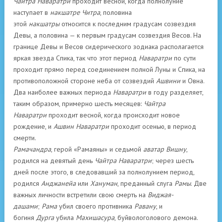
Чайтра Наваратри
проходит весной, когда полнолуние
наступает в
накшатре Читра
, половина
этой
накшатры
относится к последним градусам созвездия
Девы, а половина — к первым градусам созвездия Весов. На
границе Девы и Весов сидерического зодиака располагается
яркая звезда Спика, так что этот период
Наваратри
по сути
проходит прямо перед соединением полной Луны и Спика, на
противоположной стороне неба от созвездий
Ашвини
и Овна.
Два наиболее важных периода
Наваратри
в году разделяет,
таким образом, примерно шесть месяцев:
Чайтра
Наваратри
проходит весной, когда происходит новое
рождение, и
Ашвин Наваратри
проходит осенью, в период
смерти.
Рамачандра
, герой «Рамаяны» и седьмой
аватар Вишну
,
родился на девятый день
Чайтра Наваратри
; через шесть
дней после этого, в следовавший за полнолунием период,
родился
Анджанейа
или
Хануман
, преданный слуга
Рамы
. Две
важных личности встретили свою смерть на
Виджая-
дашами
;
Рама
убил своего противника
Равану
, и
богиня
Дурга
убила
Махишасура
, буйвологолового демона.