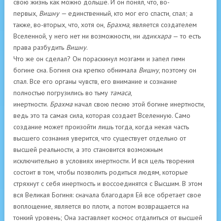
свою жизнь как можно дольше. И он понял, что, во-
первых,
Вишну —
единственный, кто мог его спасти, спал; а
также, во-вторых, что, хотя он,
Брахма
, является создателем
Вселенной, у него нет ни возможности, ни
адикхара
— то есть
права разбудить
Вишну
.
Что же он сделал? Он пораскинул мозгами и запел гимн
богине сна. Богиня сна крепко обнимала
Вишну
, поэтому он
спал. Все его органы чувств, его внимание и сознание
полностью погрузились во тьму
тамаса
,
инертности.
Брахма
начал свою песню этой богине инертности,
ведь это та самая сила, которая создает Вселенную. Само
создание может произойти лишь тогда, когда некая часть
высшего сознания уверится, что существует отдельно от
высшей реальности, а это становится возможным
исключительно в условиях инертности. И вся цель творения
состоит в том, чтобы позволить родиться людям, которые
стряхнут с себя инертность и воссоединятся с Высшим. В этом
вся Великая Богиня: сначала благодаря Ей все обретает свое
воплощение, является во плоти, а потом возвращается на
тонкий уровень; Она заставляет космос отдалиться от высшей