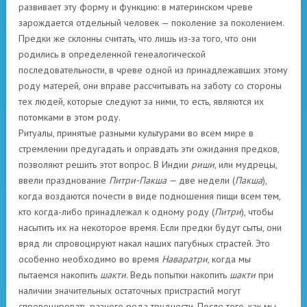
развивает эту форму и функцию: в материнском чреве
зарождается отдельный человек — поколение за поколением.
Предки же склонны считать, что лишь из-за того, что они
родились в определенной генеалогической
последовательности, в чреве одной из принадлежавших этому
роду матерей, они вправе рассчитывать на заботу со стороны
тех людей, которые следуют за ними, то есть, являются их
потомками в этом роду.
Ритуалы, принятые разными культурами во всем мире в
стремлении предугадать и оправдать эти ожидания предков,
позволяют решить этот вопрос. В Индии
риши
, или мудрецы,
ввели празднование
Питри-Пакша
—
две недели (
Пакша
),
когда воздаются почести в виде подношения пищи всем тем,
кто когда-либо принадлежал к одному роду (
Питри
), чтобы
насытить их на некоторое время. Если предки будут сыты, они
вряд ли спровоцируют накал наших пагубных страстей. Это
особенно необходимо во время
Наваратри
, когда мы
пытаемся накопить
шакти
. Ведь попытки накопить
шакти
при
наличии значительных остаточных пристрастий могут
спровоцировать разного рода трудности. После того, как мы