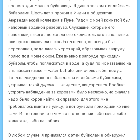
превосходит молоко буйволицы. Я давно знаком с индийскими
буйволами. Шесть лет я прожил в Индии в общежитии
Аюрведический колледжа в Пуне. Рядом с моей комнатой был
напорный водяной резервуар. Служащие, которые его
наполняли, никогда не ждали его окончательного заполнения:
они просто включали насос. Естественно, он всегда был
переполнен, вода лилась через край, образовывая запруду
прямо под моим окном. Ежедневно к запруде приходили
буйволы, чтобы поплескаться в воде; а судя по их названию на
английском языке — water buffalo, они очень любят воду…
То есть ежедневно я наблюдал за индийскими буйволами,
устраивал такой
даршан
— «видение, лицезрение». Вообще
устроить наблюдение за коровами было несложно, но сначала
надо было коров найти, как правило, для этого мне
требовалось выйти на улицу; а вот буйволы приходили ко мне
сами. И это говорило о чем-то в отношении либо меня, либо
колледжа, либо нас обоих.
В любом случае, я привязался к этим буйволам и обнаружил,