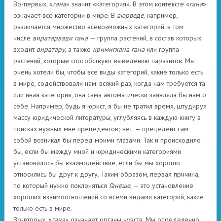
Во-первых, «
гана
» значит «категория». В этом контексте «
гана
»
означает все категории в мире. В
аюрведе
, например,
различается множество всевозможных категорий, в том
числе
виратарвади гана
— группа растений, в состав которых
входит
виратару
, а также
кримигхана гана
или группа
растений, которые способствуют выведению паразитов. Мы
очень хотели бы, чтобы все виды категорий, какие только есть
в мире, содействовали нам: всякий раз, когда нам требуется та
или иная категория, она сама автоматически заявляла бы нам о
себе. Например, будь я юрист, я бы не тратил время, штудируя
массу юридической литературы, углубляясь в каждую книгу в
поисках нужных мне прецедентов; нет, — прецедент сам
собой возникал бы перед моими глазами. Так и происходило
бы, если бы между мной и юридическими категориями
установилось бы взаимодействие, если бы мы хорошо
относились бы друг к другу. Таким образом, первая причина,
по который нужно поклоняться
Ганеше
, — это установление
хороших взаимоотношений со всеми видами категорий, какие
только есть в мире.
Во-вторых, «
гана
» означает органы чувств. Мы определенно