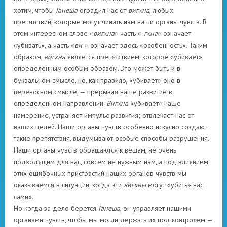
хотим, чтобы
Ганеша
оградил нас от
вигхна
, любых
препятствий, которые могут чинить нам наши органы чувств. В
этом интересном слове «
вигхна
» часть «-
гхна
» означает
«убивать», а часть «
ви
-» означает здесь «особенность». Таким
образом,
вигхна
является препятствием, которое «убивает»
определенным особым образом. Это может быть и в
буквальном смысле, но, как правило, «убивает» оно в
переносном смысле, — прерывая наше развитие в
определенном направлении.
Вигхна
«убивает» наше
намерение, устраняет импульс развития; отвлекает нас от
наших целей. Наши органы чувств особенно искусно создают
такие препятствия, выдумывают особые способы разрушения.
Наши органы чувств обращаются к вещам, не очень
подходящим для нас, совсем не нужным нам, а под влиянием
этих ошибочных пристрастий наших органов чувств мы
оказываемся в ситуации, когда эти
вигхны
могут «убить» нас
самих.
Но когда за дело берется
Ганеша
, он управляет нашими
органами чувств, чтобы мы могли держать их под контролем —