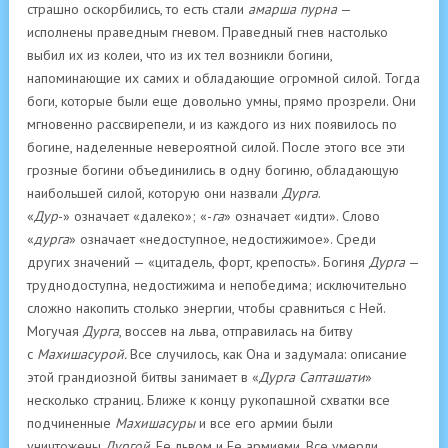
страшно оскорбились, то есть стали
амарша пурна
—
исполнены праведным гневом. Праведный гнев настолько
выбил их из колеи, что из их тел возникли богини,
напоминающие их самих и обладающие огромной силой. Тогда
боги, которые были еще довольно умны, прямо прозрели. Они
мгновенно рассвирепели, и из каждого из них появилось по
богине, наделенные невероятной силой. После этого все эти
грозные богини объединились в одну богиню, обладающую
наибольшей силой, которую они назвали
Дурга
.
«
Дур
-» означает «далеко»; «-
га
» означает «идти». Слово
«
дурга
» означает «недоступное, недостижимое». Среди
других значений — «цитадель, форт, крепость». Богиня
Дурга
—
труднодоступна, недостижима и непобедима; исключительно
сложно накопить столько энергии, чтобы сравниться с Ней.
Могучая
Дурга
, воссев на льва, отправилась на битву
с
Махишасурой.
Все случилось, как Она и задумала: описание
этой грандиозной битвы занимает в «
Дурга Сапташати
»
несколько страниц. Ближе к концу рукопашной схватки все
подчиненные
Махишасуры
и все его армии были
уничтожены
Дургой
, Ее львом и Ее армиями. Все умерли,