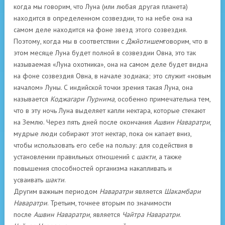
когда мы говорим, что Луна (или любая другая планета)
находится в определенном созвездии, то на небе она на
самом деле находится на фоне звезд этого созвездия.
Поэтому, когда мы в соответствии с
Джйотишем
говорим, что в
этом месяце Луна будет полной в созвездии Овна, это так
называемая «Луна охотника», она на самом деле будет видна
на фоне созвездия Овна, в начале зодиака; это служит «новым
началом» Луны. С индийской точки зрения такая Луна, она
называется
Коджагари Пурнима
, особенно примечательна тем,
что в эту ночь Луна выделяет капли нектара, которые стекают
на Землю. Через пять дней после окончания
Ашвин Наваратри
,
мудрые люди собирают этот нектар, пока он капает вниз,
чтобы использовать его себе на пользу: для содействия в
установлении правильных отношений с
шакти
, а также
повышения способностей организма накапливать и
усваивать
шакти
.
Другим важным периодом
Наваратри
является
Шакамбари
Наваратри
. Третьим, точнее вторым по значимости
после
Ашвин Наваратри
, является
Чайтра Наваратри
.