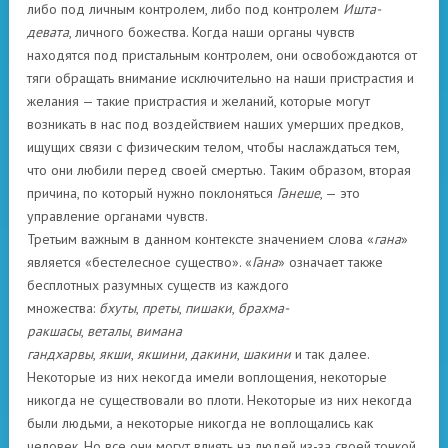
либо под личным контролем, либо под контролем
Ишта-
девата
, личного божества. Когда наши органы чувств
находятся под пристальным контролем, они освобождаются от
тяги обращать внимание исключительно на наши пристрастия и
желания — такие пристрастия и желаний, которые могут
возникать в нас под воздействием наших умерших предков,
ищущих связи с физическим телом, чтобы наслаждаться тем,
что они любили перед своей смертью. Таким образом, вторая
причина, по который нужно поклоняться
Ганеше
, — это
управление органами чувств.
Третьим важным в данном контексте значением слова «
гана
»
является «бестелесное существо». «
Гана
» означает также
бесплотных разумных существ из каждого
множества:
бхуты
,
преты
,
пишаки
,
брахма-
ракшасы
,
веталы
,
вимана
гандхарвы
,
якши
,
якшини
,
дакини
,
шакини
и так далее.
Некоторые из них некогда имели воплощения, некоторые
никогда не существовали во плоти. Некоторые из них некогда
были людьми, а некоторые никогда не воплощались как
человек. Но все они могут влиять на людей из-за своей тонкой