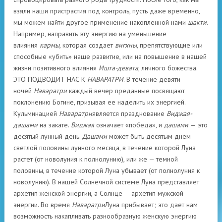
взяли наши пристрастия под контроль, пусть даже временно,
мы можем найти другое применение накопленной нами
шакти
.
Например, направить эту энергию на уменьшение
влияния
кармы
, которая создает
вигхны
, препятствующие или
способные «убить» наше развитие, или на повышение в нашей
жизни позитивного влияния
Ишта-девата
, личного божества.
ЭТО ПОДВОДИТ НАС К
НАВАРАТРИ
. В течение девяти
ночей
Наваратри
каждый вечер преданные посвящают
поклонению Богине, призывая ее наделить их энергией.
Кульминацией
Наваратри
является празднование
Виджая-
дашами
на закате.
Виджая
означает «победа», и
дашами
— это
десятый лунный день.
Дашами
может быть десятым днем
светлой половины лунного месяца, в течение которой Луна
растет (от новолуния к полнолунию), или же — темной
половины, в течение которой Луна убывает (от полнолуния к
новолунию). В нашей Солнечной системе Луна представляет
архетип женской энергии, а Солнце — архетип мужской
энергии. Во время
Наваратри
Луна прибывает; это дает нам
возможность накапливать разнообразную женскую энергию