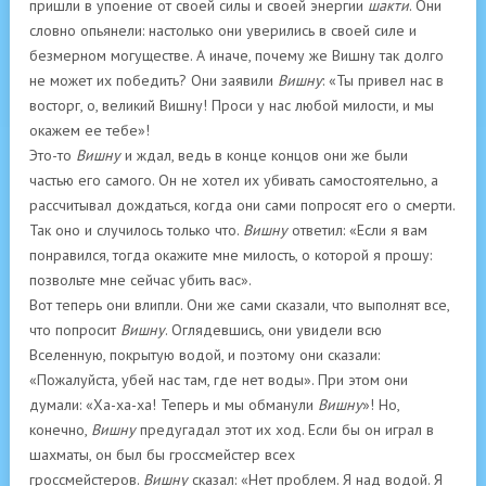
пришли в упоение от своей силы и своей энергии
шакти
. Они
словно опьянели: настолько они уверились в своей силе и
безмерном могуществе. А иначе, почему же Вишну так долго
не может их победить? Они заявили
Вишну
: «Ты привел нас в
восторг, о, великий Вишну! Проси у нас любой милости, и мы
окажем ее тебе»!
Это-то
Вишну
и ждал, ведь в конце концов они же были
частью его самого. Он не хотел их убивать самостоятельно, а
рассчитывал дождаться, когда они сами попросят его о смерти.
Так оно и случилось только что.
Вишну
ответил: «Если я вам
понравился, тогда окажите мне милость, о которой я прошу:
позвольте мне сейчас убить вас».
Вот теперь они влипли. Они же сами сказали, что выполнят все,
что попросит
Вишну
. Оглядевшись, они увидели всю
Вселенную, покрытую водой, и поэтому они сказали:
«Пожалуйста, убей нас там, где нет воды». При этом они
думали: «Ха-ха-ха! Теперь и мы обманули
Вишну
»! Но,
конечно,
Вишну
предугадал этот их ход. Если бы он играл в
шахматы, он был бы гроссмейстер всех
гроссмейстеров.
Вишну
сказал: «Нет проблем. Я над водой. Я