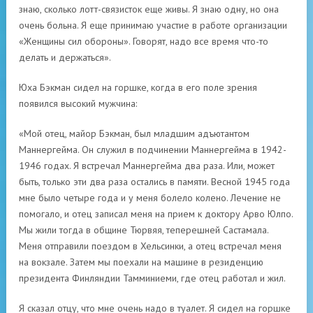
знаю, сколько лотт-связисток еще живы. Я знаю одну, но она
очень больна. Я еще принимаю участие в работе организации
«Женщины сил обороны». Говорят, надо все время что-то
делать и держаться».
Юха Бэкман сидел на горшке, когда в его поле зрения
появился высокий мужчина:
«Мой отец, майор Бэкман, был младшим адъютантом
Маннергейма. Он служил в подчинении Маннергейма в 1942-
1946 годах. Я встречал Маннергейма два раза. Или, может
быть, только эти два раза остались в памяти. Весной 1945 года
мне было четыре года и у меня болело колено. Лечение не
помогало, и отец записал меня на прием к доктору Арво Юлпо.
Мы жили тогда в общине Тюрвяя, теперешней Састамала.
Меня отправили поездом в Хельсинки, а отец встречал меня
на вокзале. Затем мы поехали на машине в резиденцию
президента Финляндии Тамминиеми, где отец работал и жил.
Я сказал отцу, что мне очень надо в туалет. Я сидел на горшке