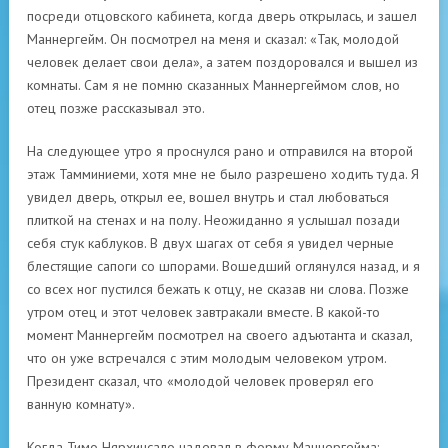
посреди отцовского кабинета, когда дверь открылась, и зашел
Маннергейм. Он посмотрел на меня и сказал: «Так, молодой
человек делает свои дела», а затем поздоровался и вышел из
комнаты. Сам я не помню сказанных Маннергеймом слов, но
отец позже рассказывал это.
На следующее утро я проснулся рано и отправился на второй
этаж Тамминиеми, хотя мне не было разрешено ходить туда. Я
увидел дверь, открыл ее, вошел внутрь и стал любоваться
плиткой на стенах и на полу. Неожиданно я услышал позади
себя стук каблуков. В двух шагах от себя я увидел черные
блестящие сапоги со шпорами. Вошедший оглянулся назад, и я
со всех ног пустился бежать к отцу, не сказав ни слова. Позже
утром отец и этот человек завтракали вместе. В какой-то
момент Маннергейм посмотрел на своего адъютанта и сказал,
что он уже встречался с этим молодым человеком утром.
Президент сказал, что «молодой человек проверял его
ванную комнату».
Когда Тимо Нярхинсало надевал в форму Маннергейма: