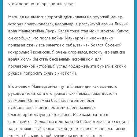
что я хорошо говорю по-шведски.
Маршал не выносил строгой дисциплины на прусский манер,
которая практиковалась, например, в российской армии. Личный
врач Маннергейма Лаури Калая тоже стал моим другом. Как-то
он сообщил, что после войны Маннергейм неожиданно
приказал сжечь все заметки о себе, так как боялся Союзной
контрольной комиссии. Я очень огорчился, потому что записки
врача могли бы стать бесценным источником для
послевоенной истории. Я успел подержать эти бумаги в своих
руках и попросить снять с них копии.
В основном Маннергейма чтут в Финляндии как военного
руководителя, хотя его гражданский вклад тоже достоин
уважения. Он дважды был президентом, был
путешественником и просветителем, развивал
благотворительную деятельность. Мне кажется, что в
строящейся в Хельсинки центральной библиотеке надо создать
зал, посвященный гражданской деятельности маршала. Там не
должно быть ни одной пушки или винтовки, только