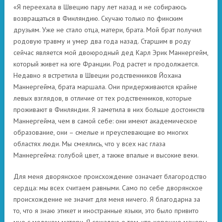
«Я переехала в Швецию пару лет назад и не собираюсь
возвращаться в Финляндию. Скучаю только по финским
друзьям. Уже не стало отца, матери, брата. Мой брат получил
родовую травму и умер два года назад. Старшим в роду
сейчас является мой двоюродный дед Карл Эрик Маннергейм,
который живет на юге Франции. Род растет и продолжается.
Недавно я встретила в Швеции родственников Йохана
Маннергейма, брата маршала. Они придерживаются крайне
левых взглядов, в отличие от тех родственников, которые
проживают в Финляндии. Я заметила в них больше достоинств
Маннергейма, чем в самой себе: они имеют академическое
образование, они – смелые и преуспевающие во многих
областях люди. Мы смеялись, что у всех нас глаза
Маннергейма: голубой цвет, а также впалые и высокие веки.
Для меня дворянское происхождение означает благородство
сердца: мы всех считаем равными. Само по себе дворянское
происхождение не значит для меня ничего. Я благодарна за
то, что я знаю этикет и иностранные языки, это было привито