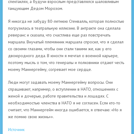
спектаклях, а будучи взрослым представлялся шаловливым
танцующим Дедом Морозом.
Я никогда не забуду 80-летнюю Стенвалль, которая полностью
погрузилась в театральную иллюзию. В антракте она сделала
реверанс и сказала, что счастлива еще раз повстречать
маршала. Внучатый племянник маршала спросил, что я сделал
со своими глазами, чтобы они стали такими же, как у его
двоюродного деда. В юности я мечтал о военной карьере,
поэтому мысль о том, что генералы и полковники отдают честь
моему Маннергейму, согревает мое сердце.
Люди могут задавать моему Маннергейму вопросы. Они
спрашивают, например, о вступлении в НАТО, отношениях с
женой и дочерью, работе правительства и лошадях. С
необходимостью членства в НАТО я не согласен. Если кто-то
считает, что Маннергейм иногда ошибается, я отвечаю: «Но я
же помню свою жизнь»».
Источник