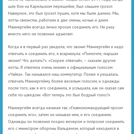
шли бои на Карельском перешейке, был слышен грохот.
Наверное, это был грохот пушек, хотя мы были далеко. Мы,
лотты-связистки, работали в две смены, ночью и днем.
Маннергейм всегда лично просил соединить его. Ни разу
вместо него не позвонил адъютант.
Когда я в первый раз увидела, что звонит Маннергейм и надо
отвечать и соединить его, я вскрикнула: «Помогите, маршал
звонит! Что делать?». «Скорее отвечай», – сказали другие
лотты. Я ответила очень низким и официальным голосом:
«Чайка». Так назывался наш коммутатор. Позже я решалась
отвечать Маннергейму более веселым голосом, и однажды
после того, как я его соединила, я услышала, как он сказал сам
себе по-шведски: «Вот теперь это был бодрый голос!»
Маннергейм всегда начинал так: «Главнокомандующий просит
соединить его», затем он называл имя, и его соединяли.
Однажды он позвонил поздно вечером и попросил соединить
его с министром обороны Вальденом, который находился в