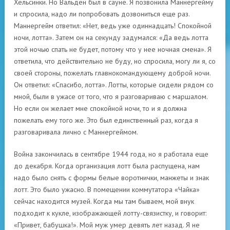
Хельсинки. Но Вальден был в сауне. Я позвонила Маннергейму
и спросила, надо ли попробовать дозвониться еще раз.
Маннергейм ответил: «Нет, ведь уже одиннадцать! Спокойной
ночи, лотта». Затем он на секунду задумался: «Да ведь лотта
этой ночью спать не будет, потому что у нее ночная смена». Я
ответила, что действительно не буду, но спросила, могу ли я, со
своей стороны, пожелать главнокомандующему доброй ночи.
Он ответил: «Спасибо, лотта». Лотты, которые сидели рядом со
мной, были в ужасе от того, что я разговариваю с маршалом.
Но если он желает мне спокойной ночи, то и я должна
пожелать ему того же. Это был единственный раз, когда я
разговаривала лично с Маннергеймом.
Война закончилась в сентябре 1944 года, но я работала еще
до декабря. Когда организация лотт была распущена, нам
надо было снять с формы белые воротнички, манжеты и знак
лотт. Это было ужасно. В помещении коммутатора «Чайка»
сейчас находится музей. Когда мы там бываем, мой внук
подходит к кукле, изображающей лотту-связистку, и говорит:
«Привет, бабушка!». Мой муж умер девять лет назад. Я не