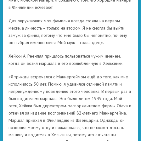
мне с молоком матери. Я сожалею о том, что хорошие манеры
в Финляндии исчезают.
Для окружающих моя фамилия всегда стояла на первом
месте, а личность – только на втором. Я не смогла бы выйти
замуж за финна, потому что мне было бы непонятно, почему
он выбрал именно меня. Мой муж – голландец».
Хейкки А. Реенпяя пришлось пользоваться чужим именем,
когда он возил маршала и его возлюбленную в Хельсинки:
«Я трижды встречался с Маннергеймом ещё до того, как мне
исполнилось 30 лет. Помню, я удивился отличной памяти и
непринужденному поведению этого человека. В первый раз я
был водителем маршала. Это было летом 1949 года. Мой
отец Хейкки был директором-распорядителем фирмы Otava и
отвечал за издание воспоминаний 82-летнего Маннергейма.
Маршал приехал в Финляндию из Швейцарии. Однажды он
позвонил моему отцу и пожаловался, что не может достать
машину и водителя в Хельсинки, потому что адъютанты