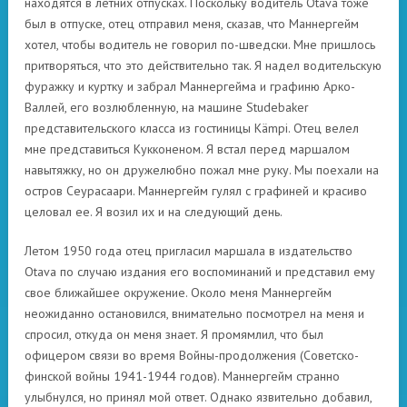
находятся в летних отпусках. Поскольку водитель Otava тоже
был в отпуске, отец отправил меня, сказав, что Маннергейм
хотел, чтобы водитель не говорил по-шведски. Мне пришлось
притворяться, что это действительно так. Я надел водительскую
фуражку и куртку и забрал Маннергейма и графиню Арко-
Валлей, его возлюбленную, на машине Studebaker
представительского класса из гостиницы Kämpi. Отец велел
мне представиться Кукконеном. Я встал перед маршалом
навытяжку, но он дружелюбно пожал мне руку. Мы поехали на
остров Сеурасаари. Маннергейм гулял с графиней и красиво
целовал ее. Я возил их и на следующий день.
Летом 1950 года отец пригласил маршала в издательство
Otava по случаю издания его воспоминаний и представил ему
свое ближайшее окружение. Около меня Маннергейм
неожиданно остановился, внимательно посмотрел на меня и
спросил, откуда он меня знает. Я промямлил, что был
офицером связи во время Войны-продолжения (Советско-
финской войны 1941-1944 годов). Маннергейм странно
улыбнулся, но принял мой ответ. Однако язвительно добавил,