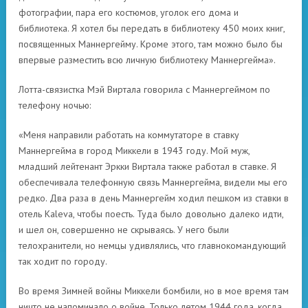
фотографии, пара его костюмов, уголок его дома и
библиотека. Я хотел бы передать в библиотеку 450 моих книг,
посвященных Маннергейму. Кроме этого, там можно было бы
впервые разместить всю личную библиотеку Маннергейма».
Лотта-связистка Мэй Виртала говорила с Маннергеймом по
телефону ночью:
«Меня направили работать на коммутаторе в ставку
Маннергейма в город Миккели в 1943 году. Мой муж,
младший лейтенант Эркки Виртала также работал в ставке. Я
обеспечивала телефонную связь Маннергейма, видели мы его
редко. Два раза в день Маннергейм ходил пешком из ставки в
отель Kaleva, чтобы поесть. Туда было довольно далеко идти,
и шел он, совершенно не скрываясь. У него были
телохранители, но немцы удивлялись, что главнокомандующий
так ходит по городу.
Во время Зимней войны Миккели бомбили, но в мое время там
ничто не напоминало о войне. Только летом 1944 года, когда