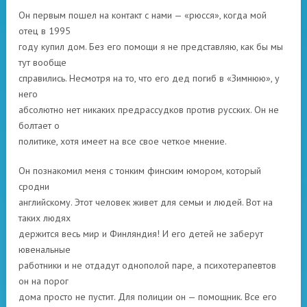
Он первым пошел на контакт с нами — «рюсся», когда мой
отец в 1995
году купил дом. Без его помощи я не представляю, как бы мы
тут вообще
справились. Несмотря на то, что его дед погиб в «Зимнюю», у
него
абсолютно нет никаких предрассудков против русских. Он не
болтает о
политике, хотя имеет на все свое четкое мнение.
Он познакомил меня с тонким финским юмором, который
сродни
английскому. Этот человек живет для семьи и людей. Вот на
таких людях
держится весь мир и Финляндия! И его детей не заберут
ювенальные
работники и не отдадут однополой паре, а психотерапевтов
он на порог
дома просто не пустит. Для полиции он — помощник. Все его