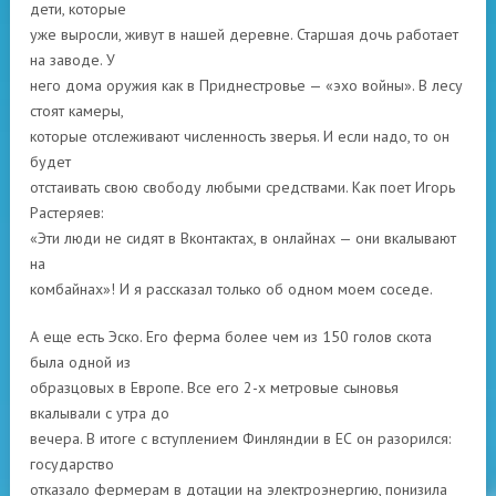
дети, которые
уже выросли, живут в нашей деревне. Старшая дочь работает
на заводе. У
него дома оружия как в Приднестровье — «эхо войны». В лесу
стоят камеры,
которые отслеживают численность зверья. И если надо, то он
будет
отстаивать свою свободу любыми средствами. Как поет Игорь
Растеряев:
«Эти люди не сидят в Вконтактах, в онлайнах — они вкалывают
на
комбайнах»! И я рассказал только об одном моем соседе.
А еще есть Эско. Его ферма более чем из 150 голов скота
была одной из
образцовых в Европе. Все его 2-х метровые сыновья
вкалывали с утра до
вечера. В итоге с вступлением Финляндии в ЕС он разорился:
государство
отказало фермерам в дотации на электроэнергию, понизила