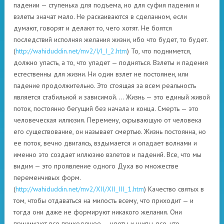
падении — ступенька для подъема, но для суфия падения и
взлеты значат мало. Не раскаиваются в сделанном, если
думают, говорят и делают то, чего хотят. Не боятся
последствий исполняя желания жизни, ибо что будет, то будет.
(
http://wahiduddin.net/mv2/I/I_I_2.htm
) То, что поднимется,
должно упасть, а то, что упадет — подняться. Взлеты и падения
естественны для жизни. Ни один взлет не постоянен, или
падение продолжительно. Это стоящая за всем реальность
является стабильной и зависимой. … Жизнь — это единый живой
поток, постоянно бегущий без начала и конца. Смерть — это
человеческая иллюзия. Перемену, скрывающую от человека
его существование, он называет смертью. Жизнь постоянна, но
ее поток, вечно двигаясь, вздымается и опадает волнами и
именно это создает иллюзию взлетов и падений. Все, что мы
видим — это проявление одного Духа во множестве
переменчивых форм.
(
http://wahiduddin.net/mv2/XII/XII_III_1.htm
) Качество святых в
том, чтобы отдаваться на милость всему, что приходит — и
тогда они даже не формируют никакого желания. Они
принимают все приходящее — цветы и шипы, все, что