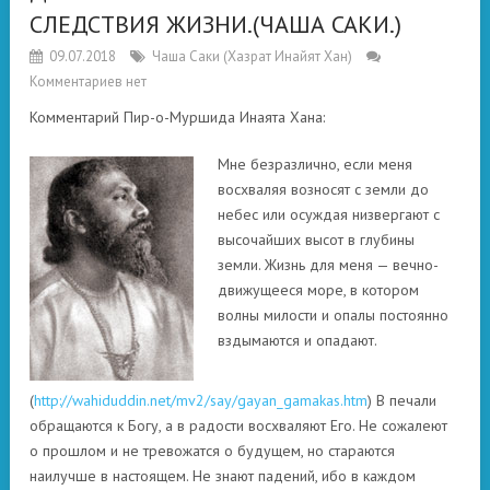
СЛЕДСТВИЯ ЖИЗНИ.(ЧАША САКИ.)
09.07.2018
Чаша Саки (Хазрат Инайят Хан)
Комментариев нет
Комментарий Пир-о-Муршида Инаята Хана:
Мне безразлично, если меня
восхваляя возносят с земли до
небес или осуждая низвергают с
высочайших высот в глубины
земли. Жизнь для меня — вечно-
движущееся море, в котором
волны милости и опалы постоянно
вздымаются и опадают.
(
http://wahiduddin.net/mv2/say/gayan_gamakas.htm
) В печали
обращаются к Богу, а в радости восхваляют Его. Не сожалеют
о прошлом и не тревожатся о будущем, но стараются
наилучше в настоящем. Не знают падений, ибо в каждом