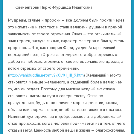
Комментарий Пир-о-Муршида Инаят-хана
Мудрецы, святые и пророки — все должны были пройти через
это испытание и этот тест, и стали великими душами в прямой
зависимости от своего отречения. Отказ — это отличительный
знак героев, заслуга святых, характер мастеров и благодетель
пророков. … Это, как говорил Фаридуддин Аттар, великий
персидский поэт, «Отрекись от мирского добра, отрекись от
добра на небесах, отрекись от своего высочайшего идеала, а
потом отрекись от своего отречения».
(
http://wahiduddin.net/mv2/XI/XI_III_9.htm
) Желающий чего-то
становится меньше желаемого, а отдающий более велик, чем
то, что он отдает. Поэтому для мистика каждый акт отказа
становится шагом на пути к совершенству. Отказ по
принуждению, будь то по причине морали, религии, закона,
обычая или формальности, не обязательно является отказом.
Истинный дух отречения в добровольности, а добровольный
отказ происходит, когда человек поднимается над тем, от чего
отказывается. Ценность любой вещи в жизни — благосостояния,