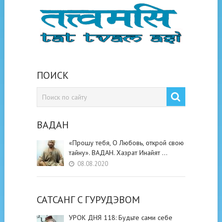
ПОИСК
ВАДАН
«Прошу тебя, О Любовь, открой свою
тайну». ВАДАН. Хазрат Инайят …
08.08.2020
САТСАНГ C ГУРУДЭВОМ
УРОК ДНЯ 118: Будьте cами cебе