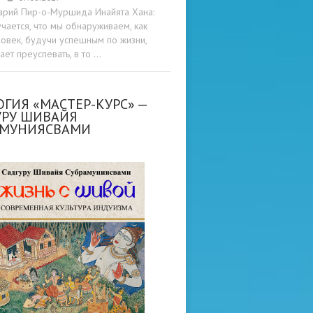
арий Пир-о-Муршида Инайята Хана:
учается, что мы обнаруживаем, как
овек, будучи успешным по жизни,
ет преуспевать, в то …
ГИЯ «МАСТЕР-КУРС» —
УРУ ШИВАЙЯ
АМУНИЯСВАМИ