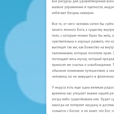
все ресурсы для удовлетворения всех
жалкое упражнение в тщетности, инду
избегают бездны неверия.
Все то, от чего человек хотел бы «уйти
своего личного Бога, к существу внут
тело, с которым можно было бы жить, о
чувствительна и хорошо развита, что 
выглядит так же, как Божество на внут
паломниками, которые посетили храм. 
поглощает весь мусор, который предла
приносят им счастье и освобождение. 
обычном понимании путешествия, а ско
человека, но не живущего в физическо
У индуса есть еще одна великая радо
времена нас утешает знание нашей рел
когда-либо существовала или будет с
никогда не потерпит неудачу в дости
сольются с Богом; и он знает, что Бо