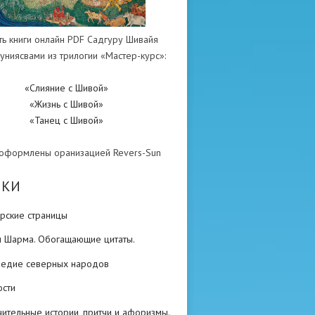
ть книги онлайн PDF Садгуру Шивайя
униясвами из трилогии «Мастер-курс»:
«Слияние с Шивой»
«Жизнь с Шивой»
«Танец с Шивой»
 оформлены оранизацией Revers-Sun
ИКИ
рские страницы
н Шарма. Обогащающие цитаты.
ледие северных народов
ости
ительные истории, притчи и афоризмы.