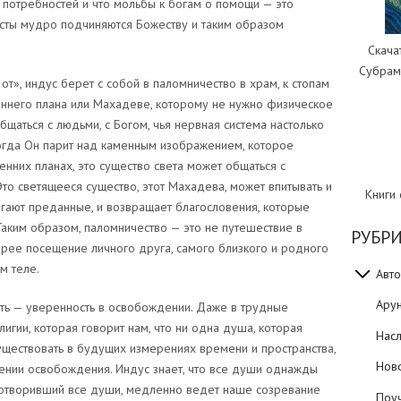
 потребностей и что мольбы к богам о помощи — это
исты мудро подчиняются Божеству и таким образом
Скача
Субрам
 от», индус берет с собой в паломничество в храм, к стопам
реннего плана или Махадеве, которому не нужно физическое
бщаться с людьми, с Богом, чья нервная система настолько
когда Он парит над каменным изображением, которое
ренних планах, это существо света может общаться с
Это светящееся существо, этот Махадева, может впитывать и
Книги
гают преданные, и возвращает благословения, которые
Таким образом, паломничество — это не путешествие в
РУБР
рее посещение личного друга, самого близкого и родного
м теле.
Авто
Ару
сть — уверенность в освобождении. Даже в трудные
игии, которая говорит нам, что ни одна душа, которая
Нас
уществовать в будущих измерениях времени и пространства,
Нов
жении освобождения. Индус знает, что все души однажды
г, сотворивший все души, медленно ведет наше созревание
Поуч