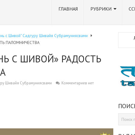
ГЛАВНАЯ
РУБРИКИ
СС
знь с Шивой" Садгуру Шивайя Субрамуниясвами
СТЬ ПАЛОМНИЧЕСТВА
НЬ С ШИВОЙ» РАДОСТЬ
А
уру Шивайя Субрамуниясвами
Комментариев нет
»
ПОИС