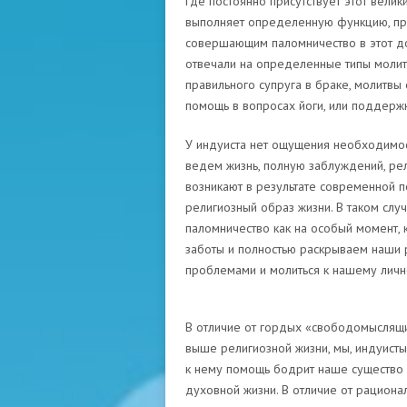
где постоянно присутствует этот велик
выполняет определенную функцию, пр
совершающим паломничество в этот до
отвечали на определенные типы молитв
правильного супруга в браке, молитвы
помощь в вопросах йоги, или поддержк
У индуиста нет ощущения необходимост
ведем жизнь, полную заблуждений, ре
возникают в результате современной 
религиозный образ жизни. В таком слу
паломничество как на особый момент, 
заботы и полностью раскрываем наши 
проблемами и молиться к нашему личн
В отличие от гордых «свободомыслящи
выше религиозной жизни, мы, индуисты
к нему помощь бодрит наше существо 
духовной жизни. В отличие от рационал