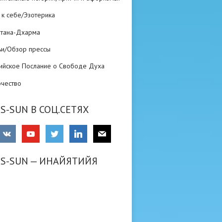
 к себе/Эзотерика
атана-Дхарма
ьи/Обзор прессы
ийское Послание о Свободе Духа
рчество
S-SUN В СОЦ.СЕТЯХ
RS-SUN — ИНАЙЯТИЙЯ