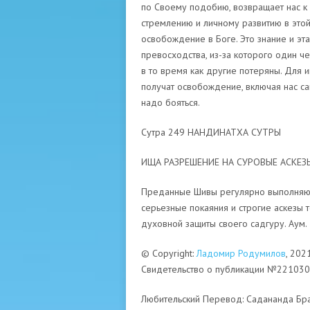
по Своему подобию, возвращает нас к 
стремлению и личному развитию в этой 
освобождение в Боге. Это знание и эт
превосходства, из-за которого один ч
в то время как другие потеряны. Для и
получат освобождение, включая нас са
надо бояться.
Сутра 249 НАНДИНАТХА СУТРЫ
ИЩА РАЗРЕШЕНИЕ НА СУРОВЫЕ АСКЕЗ
Преданные Шивы регулярно выполняют
серьезные покаяния и строгие аскезы 
духовной защиты своего садгуру.
Аум.
© Copyright:
Ладомир Родумилов
, 202
Свидетельство о публикации №22103
Любительский Перевод: Садананда Бра