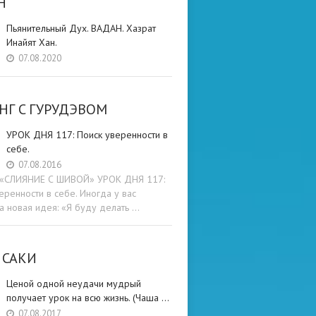
Н
Пьянительный Дух. ВАДАН. Хазрат
Инайят Хан.
07.08.2020
НГ C ГУРУДЭВОМ
УРОК ДНЯ 117: Поиск уверенности в
себе.
07.08.2016
и «СЛИЯНИЕ С ШИВОЙ» УРОК ДНЯ 117:
еренности в себе. Иногда у вас
а новая идея: «Я буду делать …
 САКИ
Ценой одной неудачи мудрый
получает урок на всю жизнь. (Чаша …
07.08.2017