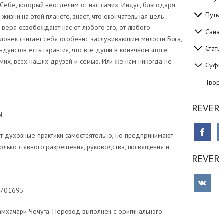
Себе, который неотделим от нас самих. Индус, благодаря
Путь
жизни на этой планете, знает, что окончательная цель —
а вера освобождают нас от любого эго, от любого
Сан
еловек считает себя особенно заслуживающим милости Бога,
Стат
ндуистов есть гарантия, что все души в конечном итоге
мих, всех наших друзей и семью. Или же нам никогда не
Суф
Тво
REVER
Ы
 духовные практики самостоятельно, но предпринимают
только с явного разрешения, руководства, посвящения и
REVE
1
0701695
мхачари Чечуга. Перевод выполнен с оригинального