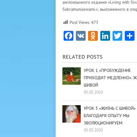
англоязычного издания «Living with Siva
Subramuniaswami.», выложенного в от
Post Views:
473
Facebook
VK
Odnoklas
Linke
Twi
RELATED POSTS
УРОК 1 «ПРОБУЖДЕНИЕ
ПРИХОДИТ МЕДЛЕННО». Ж
ШИВОЙ
05.03.2020
УРОК 3 «ЖИЗНЬ С ШИВОЙ»
БЛАГОДАРЯ ОПЫТУ МЫ
ЭВОЛЮЦИОНИРУЕМ
05.03.2020