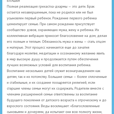
БХАШЬЯ
Полная реализация грихастха-дхармы — это дети. Брак
остается незавершенным, пока не родился или не был
усыновлен первый ребенок. Рождение первого ребенка
цементирует семью. При самом рождении присутствует
сообщество дэвов, охраняющих мужа, жену и ребенка. Их
коллективная вибрация приносит благословение на дом, делая
его полным и теплым. Обязанность мужа и жены — стать отцом
и матерью. Этот процесс начинается еще до зачатия
благодаря молитве, медитации и осознанному желанию явить
в мир высокую душу и продолжается путем обеспечения
лучших возможных условий для воспитания ребенка.
Воспитание нескольких детей служит вознаграждением как
детям, так и их потомству. Большие семьи — более сплоченные
и стабильные, и их создание поощряется религией, если
старшие члены семьи могут их содержать. Родители вместе с
членами расширенной семьи ответственны за воспитание
будущего поколения от детского возраста к отроческому и до
взрослого состояния. Веды восклицают: «Благословленные
сыновьями и дочерями, да испытают они всю полноту жизни,