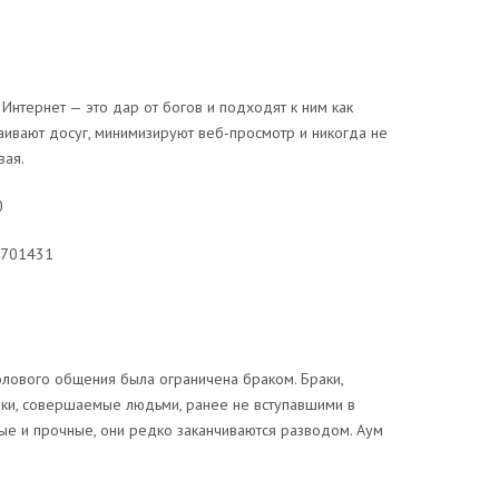
нтернет — это дар от богов и подходят к ним как
раивают досуг, минимизируют веб-просмотр и никогда не
вая.
0
1701431
олового общения была ограничена браком. Браки,
ки, совершаемые людьми, ранее не вступавшими в
ые и прочные, они редко заканчиваются разводом. Аум