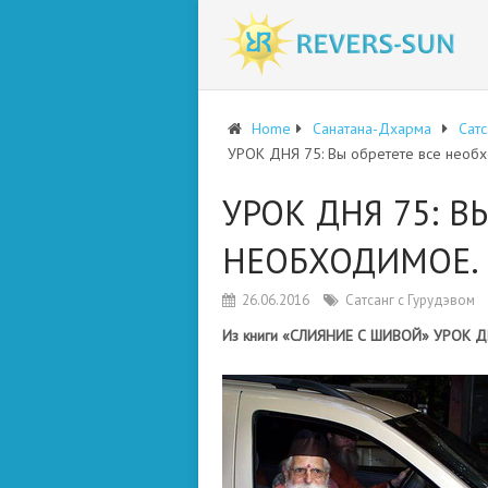
Home
Санатана-Дхарма
Сатс
УРОК ДНЯ 75: Вы обретете все необ
УРОК ДНЯ 75: В
НЕОБХОДИМОЕ.
26.06.2016
Сатсанг с Гурудэвом
Из книги «СЛИЯНИЕ С ШИВОЙ» УРОК ДН