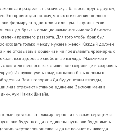
 женятся и разделяют физическую близость друг с другом,
ен. Это происходит потому, что их психические нервные
 и они формируют одно тело и один ум. Напротив, если
шения до брака, их эмоционально-психической близости
 степени прежнего разврата. Для того чтобы брак был
роисходить только между мужем и женой. Каждый должен
га и не отказывать в общении и не предъявлять чрезмерных
сохраняться здоровые свободные взгляды. Мальчиков и
ь свою девственность как священное сокровище и сохранять
пруги). Их нужно учить тому, как важно быть верным в
юбодеянии. Веды говорят: «Да будут нежны взгляды,
аши лица отражают истинное единение. Заключи меня в
един». Аум Намах Шивайя.
оторые предлагают эликсир верности с чистым сердцем и
пусть они будут всегда соединены, пусть они будут иметь
едложить жертвоприношение, и да не покинет их никогда