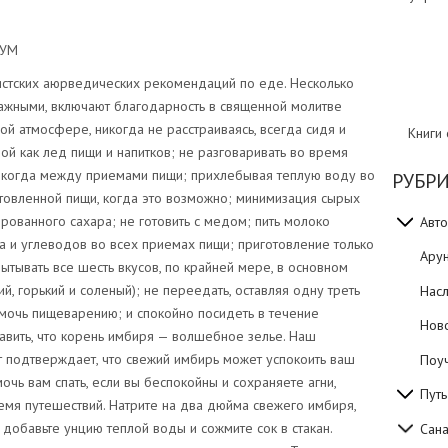
М
стских аюрведических рекомендаций по еде. Несколько
ажными, включают благодарность в священной молитве
й атмосфере, никогда не расстраиваясь, всегда сидя и
Книги
ой как лед пищи и напитков; не разговаривать во время
икогда между приемами пищи; прихлебывая теплую воду во
РУБР
овленной пищи, когда это возможно; минимизация сырых
рованного сахара; не готовить с медом; пить молоко
Авто
а и углеводов во всех приемах пищи; приготовление только
Ару
ытывать все шесть вкусов, по крайней мере, в основном
й, горький и соленый); не переедать, оставляя одну треть
Нас
мочь пищеварению; и спокойно посидеть в течение
Нов
авить, что корень имбиря — волшебное зелье. Наш
т подтверждает, что свежий имбирь может успокоить ваш
Поуч
очь вам спать, если вы беспокойны и сохраняете агни,
Путь
емя путешествий. Натрите на два дюйма свежего имбиря,
добавьте унцию теплой воды и сожмите сок в стакан.
Сан