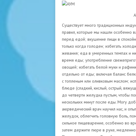
АУ
Существует много традиционных индуи
правил, которые мы нашли особенно в
перед едой; вкушение пищи в спокойно
только когда голоден; избегать холодн
жевания; еда в умеренных темпах и н
время еды; употребление свежепригот
овощей; избегать белой муки и рафини
отдельно от еды; включая баланс белк
с топленым или оливковым маслом; исп
блюде (сладкий, кислый, острый, вяжущи
до четверти желудка пустым, чтобы по
нескольких минут после еды. Могу доб
аюрведический врач научил нас, и опы
желудок, облегчить головную боль, пом
сильное пищеварение, особенно во вр
затем держите пюре в руке, медленно 