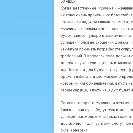
БХАШЬЯ
Когда девственные мужчина и женщина
их союз очень прочен и их брак стабил
потоки, или нади, развиваются вместе,
мужчина и женщина имели половые сно
будет нанесен ущерб в зависимости от
успешен, половые сношения должны п
научиться понимать потребности супру
требований. В вопросах пола должны 
девочек нужно учить ценить и защищат
дар близости для будущего супруга (су
браке и избегать даже мыслей о прел
которыми мы обмениваемся, и пусть н
своем сердце, и пусть наш дух будет 
Писания говорят о мужчине и женщине
Священными пусть будут муж и жена, к
успокоят вас молоком сладких молитв, 
достаточно пищи, пусть они смогут пр
сила и энергия.