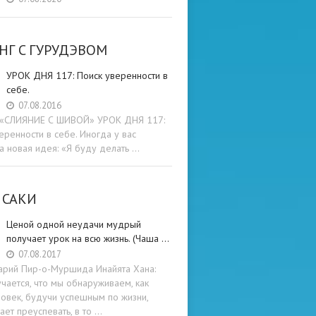
НГ C ГУРУДЭВОМ
УРОК ДНЯ 117: Поиск уверенности в
себе.
07.08.2016
и «СЛИЯНИЕ С ШИВОЙ» УРОК ДНЯ 117:
еренности в себе. Иногда у вас
а новая идея: «Я буду делать …
 САКИ
Ценой одной неудачи мудрый
получает урок на всю жизнь. (Чаша …
07.08.2017
арий Пир-о-Муршида Инайята Хана:
учается, что мы обнаруживаем, как
овек, будучи успешным по жизни,
ет преуспевать, в то …