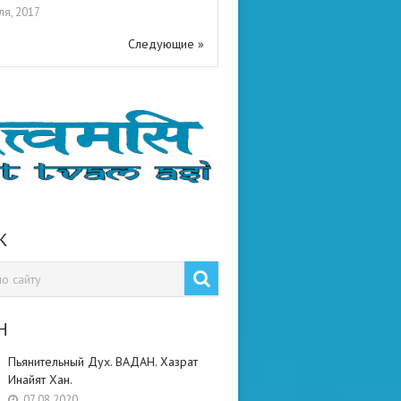
ля, 2017
Следующие »
К
Н
Пьянительный Дух. ВАДАН. Хазрат
Инайят Хан.
07.08.2020