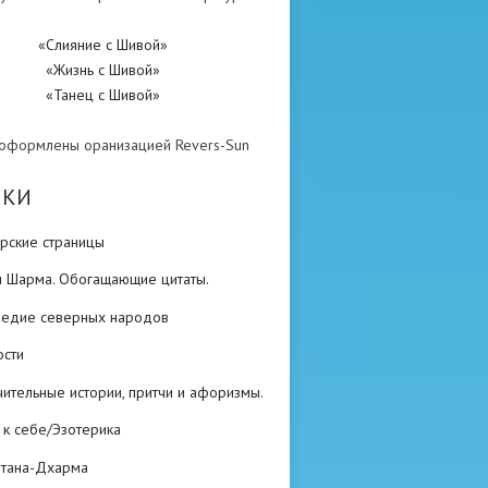
«Слияние с Шивой»
«Жизнь с Шивой»
«Танец с Шивой»
 оформлены оранизацией Revers-Sun
ИКИ
рские страницы
н Шарма. Обогащающие цитаты.
ледие северных народов
ости
ительные истории, притчи и афоризмы.
 к себе/Эзотерика
атана-Дхарма