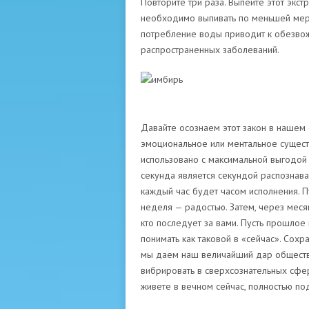
Повторите три раза. Выпейте этот экст
необходимо выпивать по меньшей мер
потребление воды приводит к обезвож
распространенных заболеваний.
имби
Давайте осознаем этот закон в нашем 
эмоциональное или ментальное существ
использовано с максимальной выгодой
секунда является секундой распознаван
каждый час будет часом исполнения. П
неделя — радостью. Затем, через меся
кто последует за вами. Пусть прошлое 
понимать как таковой в «сейчас». Сохр
мы даем наш величайший дар обществу,
вибрировать в сверхсознательных сфер
живете в вечном сейчас, полностью по