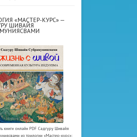
ГИЯ «МАСТЕР-КУРС» —
УРУ ШИВАЙЯ
АМУНИЯСВАМИ
ть книги онлайн PDF Садгуру Шивайя
униясвами из трилогии «Мастер-курс»: