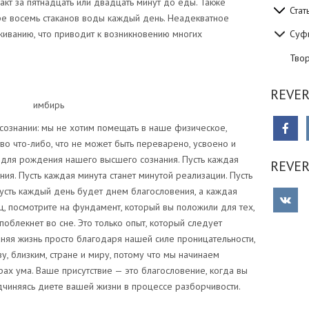
ракт за пятнадцать или двадцать минут до еды. Также
Стат
е восемь стаканов воды каждый день. Неадекватное
иванию, что приводит к возникновению многих
Суф
Тво
REVER
рь
сознании: мы не хотим помещать в наше физическое,
о что-либо, что не может быть переварено, усвоено и
 для рождения нашего высшего сознания. Пусть каждая
REVE
ия. Пусть каждая минута станет минутой реализации. Пусть
усть каждый день будет днем благословения, а каждая
ц, посмотрите на фундамент, который вы положили для тех,
поблекнет во сне. Это только опыт, который следует
аняя жизнь просто благодаря нашей силе проницательности,
 близким, стране и миру, потому что мы начинаем
ах ума. Ваше присутствие — это благословение, когда вы
дчиняясь диете вашей жизни в процессе разборчивости.