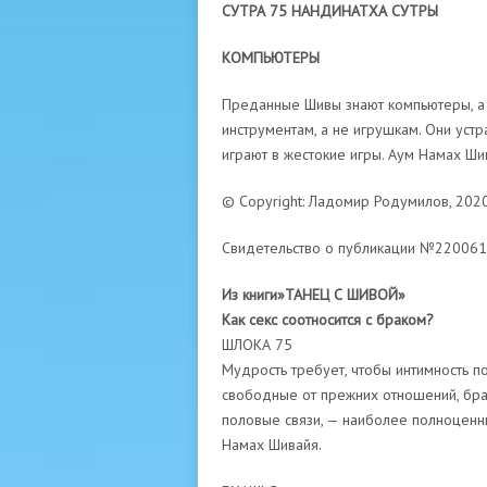
СУТРА 75 НАНДИНАТХА СУТРЫ
КОМПЬЮТЕРЫ
Преданные Шивы знают компьютеры, а И
инструментам, а не игрушкам. Они уст
играют в жестокие игры. Аум Намах Ши
© Copyright: Ладомир Родумилов, 202
Свидетельство о публикации №22006
Из книги»ТАНЕЦ С ШИВОЙ»
Как секс соотносится с браком?
ШЛОКА 75
Мудрость требует, чтобы интимность п
свободные от прежних отношений, бра
половые связи, — наиболее полноценн
Намах Шивайя.