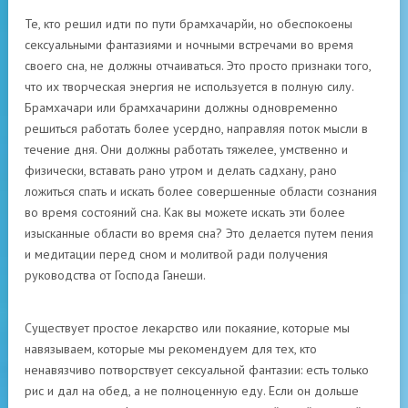
Те, кто решил идти по пути брамхачарйи, но обеспокоены
сексуальными фантазиями и ночными встречами во время
своего сна, не должны отчаиваться. Это просто признаки того,
что их творческая энергия не используется в полную силу.
Брамхачари или брамхачарини должны одновременно
решиться работать более усердно, направляя поток мысли в
течение дня. Они должны работать тяжелее, умственно и
физически, вставать рано утром и делать садхану, рано
ложиться спать и искать более совершенные области сознания
во время состояний сна. Как вы можете искать эти более
изысканные области во время сна? Это делается путем пения
и медитации перед сном и молитвой ради получения
руководства от Господа Ганеши.
Существует простое лекарство или покаяние, которые мы
навязываем, которые мы рекомендуем для тех, кто
ненавязчиво потворствует сексуальной фантазии: есть только
рис и дал на обед, а не полноценную еду. Если он дольше