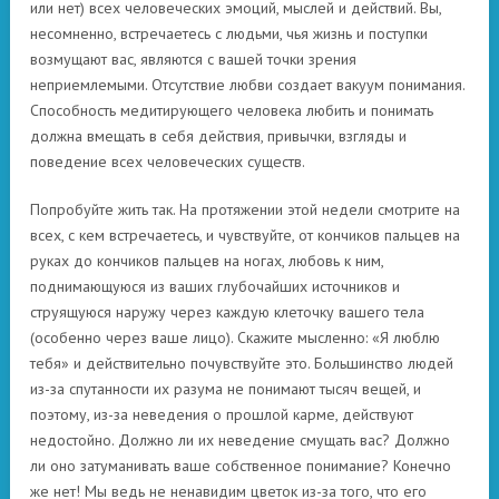
или нет) всех человеческих эмоций, мыслей и действий. Вы,
несомненно, встречаетесь с людьми, чья жизнь и поступки
возмущают вас, являются с вашей точки зрения
неприемлемыми. Отсутствие любви создает вакуум понимания.
Способность медитирующего человека любить и понимать
должна вмещать в себя действия, привычки, взгляды и
поведение всех человеческих существ.
Попробуйте жить так. На протяжении этой недели смотрите на
всех, с кем встречаетесь, и чувствуйте, от кончиков пальцев на
руках до кончиков пальцев на ногах, любовь к ним,
поднимающуюся из ваших глубочайших источников и
струящуюся наружу через каждую клеточку вашего тела
(особенно через ваше лицо). Скажите мысленно: «Я люблю
тебя» и действительно почувствуйте это. Большинство людей
из-за спутанности их разума не понимают тысяч вещей, и
поэтому, из-за неведения о прошлой карме, действуют
недостойно. Должно ли их неведение смущать вас? Должно
ли оно затуманивать ваше собственное понимание? Конечно
же нет! Мы ведь не ненавидим цветок из-за того, что его