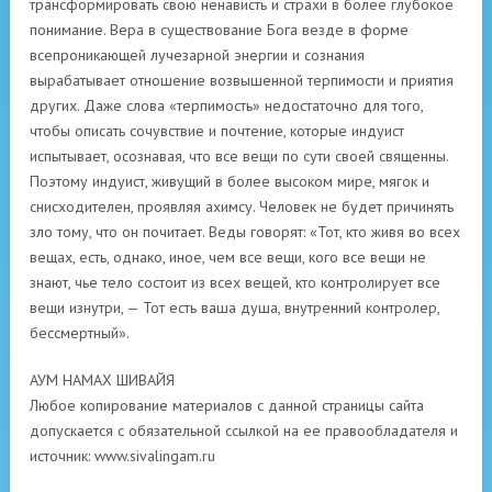
трансформировать свою ненависть и страхи в более глубокое
понимание. Вера в существование Бога везде в форме
всепроникающей лучезарной энергии и сознания
вырабатывает отношение возвышенной терпимости и приятия
других. Даже слова «терпимость» недостаточно для того,
чтобы описать сочувствие и почтение, которые индуист
испытывает, осознавая, что все вещи по сути своей священны.
Поэтому индуист, живущий в более высоком мире, мягок и
снисходителен, проявляя ахимсу. Человек не будет причинять
зло тому, что он почитает. Веды говорят: «Тот, кто живя во всех
вещах, есть, однако, иное, чем все вещи, кого все вещи не
знают, чье тело состоит из всех вещей, кто контролирует все
вещи изнутри, — Тот есть ваша душа, внутренний контролер,
бессмертный».
АУМ НАМАХ ШИВАЙЯ
Любое копирование материалов с данной страницы сайта
допускается с обязательной ссылкой на ее правообладателя и
источник: www.sivalingam.ru