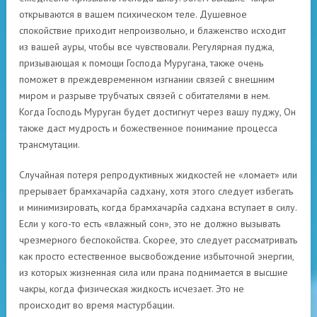
открываются в вашем психическом теле. Душевное
спокойствие приходит непроизвольно, и блаженство исходит
из вашей ауры, чтобы все чувствовали. Регулярная пуджа,
призывающая к помощи Господа Муругана, также очень
поможет в преждевременном изгнании связей с внешним
миром и разрыве трубчатых связей с обитателями в нем.
Когда Господь Муруган будет достигнут через вашу пуджу, Он
также даст мудрость и божественное понимание процесса
трансмутации.
Случайная потеря репродуктивных жидкостей не «ломает» или
прерывает брамхачарйа садхану, хотя этого следует избегать
и минимизировать, когда брамхачарйа садхана вступает в силу.
Если у кого-то есть «влажный сон», это не должно вызывать
чрезмерного беспокойства. Скорее, это следует рассматривать
как просто естественное высвобождение избыточной энергии,
из которых жизненная сила или прана поднимается в высшие
чакры, когда физическая жидкость исчезает. Это не
происходит во время мастурбации.