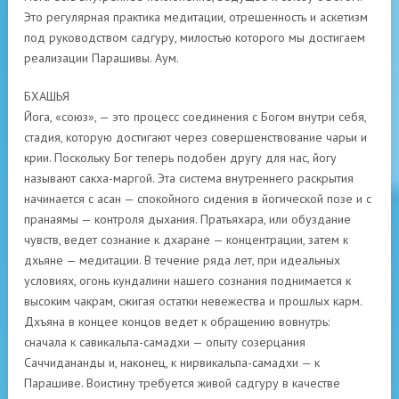
Это регулярная практика медитации, отрешенность и аскетизм
под руководством садгуру, милостью которого мы достигаем
реализации Парашивы. Аум.
БХАШЬЯ
Йога, «союз», — это процесс соединения с Богом внутри себя,
стадия, которую достигают через совершенствование чарьи и
крии. Поскольку Бог теперь подобен другу для нас, йогу
называют сакха-маргой. Эта система внутреннего раскрытия
начинается с асан — спокойного сидения в йогической позе и с
пранаямы — контроля дыхания. Пратьяхара, или обуздание
чувств, ведет сознание к дхаране — концентрации, затем к
дхьяне — медитации. В течение ряда лет, при идеальных
условиях, огонь кундалини нашего сознания поднимается к
высоким чакрам, сжигая остатки невежества и прошлых карм.
Дхъяна в концеe концов ведет к обращению вовнутрь:
сначала к савикальпа-самадхи — опыту созерцания
Саччидананды и, наконец, к нирвикальпа-самадхи — к
Парашиве. Воистину требуется живой садгуру в качестве