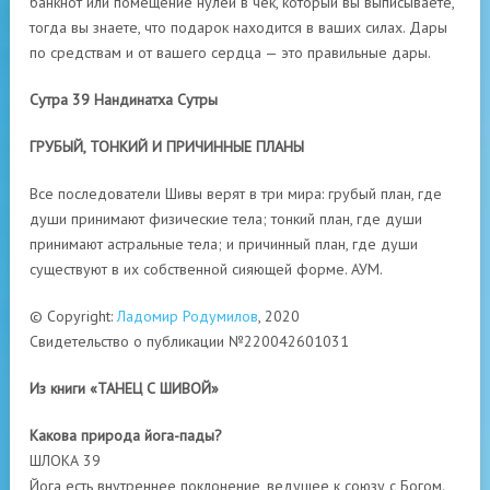
банкнот или помещение нулей в чек, который вы выписываете,
тогда вы знаете, что подарок находится в ваших силах. Дары
по средствам и от вашего сердца — это правильные дары.
Сутра 39 Нандинатха Сутры
ГРУБЫЙ, ТОНКИЙ И ПРИЧИННЫЕ ПЛАНЫ
Все последователи Шивы верят в три мира: грубый план, где
души принимают физические тела; тонкий план, где души
принимают астральные тела; и причинный план, где души
существуют в их собственной сияющей форме. АУМ.
© Copyright:
Ладомир Родумилов
, 2020
Свидетельство о публикации №220042601031
Из книги «ТАНЕЦ С ШИВОЙ»
Какова природа йога-пады?
ШЛОКА 39
Йога есть внутреннее поклонение, ведущее к союзу с Богом.