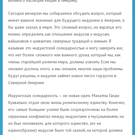
великого наследия Индии в Америку.
Сегодня вечером мы собираемся обсудить вопрос, который
имеет важное значение для будущего индуизма в Америке, я
бы даже сказал, в мире. Это сложный вопрос, но вкратце его
можно определить как отношение индусов к индусам,
вайшнавов к шиваитам, северных традиций к южным. Я
называю это индуистской солидарностью и могу заверить вас,
что нет более сложного или важного урока, который мы, как
члены старейшей религии мира, должны усвоить. Если мы
сможем достичь этого, а мы сможем, многие наши проблемы
будут решены, и индуизм займет новое место гордости в
Северной Америке.
Индуистская солидарность — не новая идея. Махатма Ганди
буквально отдал свою жизнь религиозному единству. Конечно,
его самые большие усилия были сосредоточены на более
серьезных конфликтах между индуистами и мусульманами, но
он был человеком, для которого единство, (но не
единообразие) индусов было той скалой, на которой должна