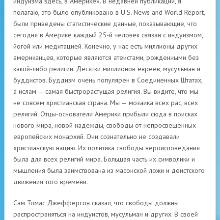
индуизма здесь, в Америке». В недавней публикации, я
полагаю, это было опубликовано в U.S. News and World Report,
были приведены статистические данные, показывающие, что
сегодня в Америке каждый 25-й человек связан с индуизмом,
йогой или медитацией. Конечно, у нас есть миллионы других
американцев, которые являются атеистами, рожденными без
какой-либо религии. Десятки миллионов евреев, мусульман и
буддистов. Буддизм очень популярен в Соединенных Штатах,
а ислам — самая быстрорастущая религия. Вы видите, что мы
не совсем христианская страна. Мы — мозаика всех рас, всех
религий. Отцы-основатели Америки прибыли сюда в поисках
нового мира, новой надежды, свободы от непросвещенных
европейских монархий. Они сознательно не создавали
христианскую нацию. Их политика свободы вероисповедания
была для всех религий мира. Большая часть их символики и
мышления была заимствована из масонской ложи и деистского
движения того времени.
Сам Томас Джефферсон сказал, что свободы должны
распространяться на индуистов, мусульман и других. В своей