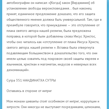
автобиографии он написал: «[Когда] закон [Вирджиния] об
установлении свободы вероисповедания… был наконец
принят, единичное предложение доказало, что его защита
общественного мнения должна быть универсальной. Там, где в
преамбуле говорится, что принуждение — это отступление от
плана святого автора нашей религии, была предложена
поправка, в которой были добавлены слова Иисус Христос,
чтобы оно читалось как «отступление от плана Иисуса Христа,
святого автора. нашей религии ». Вставка была отвергнута
подавляющим большинством в доказательство того, что они
имели целью охватить под покровом своей защиты евреев и
язычников, христиан и магометан, индусов и неверных всех
деноминаций».
Сутра 351 НАНДИНАТХА СУТРЫ
Оставаясь в стороне от интриг
Мои монахи шиваиты стоят особняком от интриг, коррупции и
хитрости. Они никогда не выступают посредниками, шпионами,