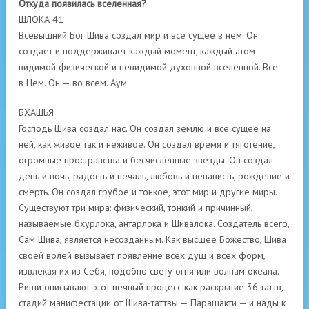
Откуда появилась вселенная?
ШЛОКА 41
Всевышний Бог Шива создал мир и все сущее в нем. Он
создает и поддерживает каждый момент, каждый атом
видимой физической и невидимой духовной вселенной. Все —
в Нем. Он — во всем. Аум.
БХАШЬЯ
Господь Шива создал нас. Он создал землю и все сущее на
ней, как живое так и неживое. Он создал время и тяготение,
огромные пространства и бесчисленные звезды. Он создал
день и ночь, радость и печаль, любовь и ненависть, рождение и
смерть. Он создал грубое и тонкое, этот мир и другие миры.
Существуют три мира: физический, тонкий и причинный,
называемые бхурлока, антарлока и Шивалока. Создатель всего,
Сам Шива, является несозданным. Как высшее Божество, Шива
своей волей вызывает появление всех душ и всех форм,
извлекая их из Себя, подобно свету огня или волнам океана.
Риши описывают этот вечный процесс как раскрытие 36 таттв,
стадий манифестации от Шива-таттвы — Парашакти — и нады к