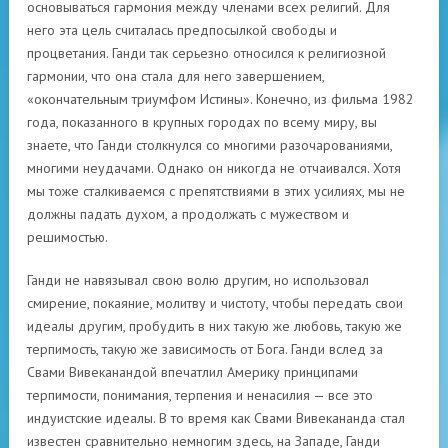
основываться гармония между членами всех религий. Для
него эта цель считалась предпосылкой свободы и
процветания. Ганди так серьезно относился к религиозной
гармонии, что она стала для него завершением,
«окончательным триумфом Истины». Конечно, из фильма 1982
года, показанного в крупных городах по всему миру, вы
знаете, что Ганди столкнулся со многими разочарованиями,
многими неудачами. Однако он никогда не отчаивался. Хотя
мы тоже сталкиваемся с препятствиями в этих усилиях, мы не
должны падать духом, а продолжать с мужеством и
решимостью.
Ганди не навязывал свою волю другим, но использовал
смирение, покаяние, молитву и чистоту, чтобы передать свои
идеалы другим, пробудить в них такую ​​же любовь, такую ​​же
терпимость, такую ​​же зависимость от Бога. Ганди вслед за
Свами Вивеканандой впечатлил Америку принципами
терпимости, понимания, терпения и ненасилия — все это
индуистские идеалы. В то время как Свами Вивекананда стал
известен сравнительно немногим здесь, на Западе, Ганди