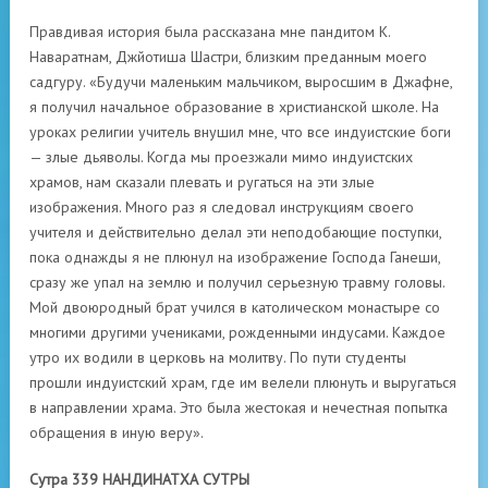
Правдивая история была рассказана мне пандитом К.
Наваратнам, Джйотиша Шастри, близким преданным моего
садгуру. «Будучи маленьким мальчиком, выросшим в Джафне,
я получил начальное образование в христианской школе. На
уроках религии учитель внушил мне, что все индуистские боги
— злые дьяволы. Когда мы проезжали мимо индуистских
храмов, нам сказали плевать и ругаться на эти злые
изображения. Много раз я следовал инструкциям своего
учителя и действительно делал эти неподобающие поступки,
пока однажды я не плюнул на изображение Господа Ганеши,
сразу же упал на землю и получил серьезную травму головы.
Мой двоюродный брат учился в католическом монастыре со
многими другими учениками, рожденными индусами. Каждое
утро их водили в церковь на молитву. По пути студенты
прошли индуистский храм, где им велели плюнуть и выругаться
в направлении храма. Это была жестокая и нечестная попытка
обращения в иную веру».
Сутра 339 НАНДИНАТХА СУТРЫ