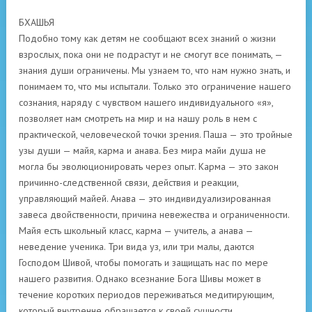
БХАШЬЯ
Подобно тому как детям не сообщают всех знаний о жизни
взрослых, пока они не подрастут и не смогут все понимать, —
знания души ограничены. Мы узнаем то, что нам нужно знать, и
понимаем то, что мы испытали. Только это ограничение нашего
сознания, наряду с чувством нашего индивидуального «я»,
позволяет нам смотреть на мир и на нашу роль в нем с
практической, человеческой точки зрения. Паша — это тройные
узы души — майя, карма и анава. Без мира майи душа не
могла бы эволюционировать через опыт. Карма — это закон
причинно-следственной связи, действия и реакции,
управляющий майей. Анава — это индивидуализированная
завеса двойственности, причина невежества и ограниченности.
Майя есть школьный класс, карма — учитель, а анава —
неведение ученика. Три вида уз, или три малы, даются
Господом Шивой, чтобы помогать и защищать нас по мере
нашего развития. Однако всезнание Бога Шивы может в
течение коротких периодов переживаться медитирующим,
который внутренне обращается к своей сущности.