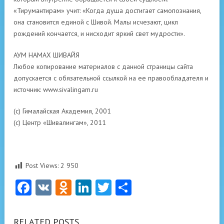
«Тирумантирам» учит: «Когда душа достигает самопознания,
она становится единой с Шивой. Малы исчезают, цикл
рождений кончается, и нисходит яркий свет мудрости».
АУМ НАМАХ ШИВАЙЯ
Любое копирование материалов с данной страницы сайта
допускается с обязательной ссылкой на ее правообладателя и
источник: www.sivalingam.ru
(с) Гималайская Академия, 2001
(с) Центр «Шивалингам», 2011
Post Views:
2 950
Facebook
VK
Odnoklassniki
LinkedIn
Twitter
Отправить
RELATED POSTS