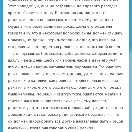
Этот молодой ум, еще не созревший до здравого рассудка,
просто сбивается с толку. В школе он слышит, что его
родители просто не понимают, и поэтому ему не следует
слушать их о религиозных вопросах. Дома его родители
говорят ему, что в некоторых вопросах он не должен слушать
монахинь, не должен верить хорошим отцам, что шиваизм —
его религия, и это чудесная религия, что носить святой пепел
— это нормально. Представьте себе ребенка, который ходит в
школу и весь день, шесть или восемь часов в день его учат,
что он должен верить католическим верованиям. Его учат, что
реинкарнации нет, что нет кармы, что индуизм — это языческая
религия, что католическая религия — единственная истинная
религия в мире, что его родители ошибаются, что его предки
были неправы, что риши и садгуру тоже ошибаются. А затем в
течение часа или около того ночью, если ему повезет,
родители учат, что католическая церковь заблуждается, что он
должен ходить туда только ради светского образования, что
он должен игнорировать все другие наставления святых отцов
и монахинь, когда они говорят о своей религии.