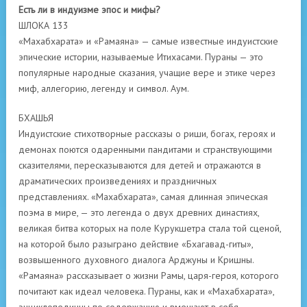
Есть ли в индуизме эпос и мифы?
ШЛОКА 133
«Махабхарата» и «Рамаяна» — самые известные индуистские
эпические истории, называемые Итихасами. Пураны — это
популярные народные сказания, учащие вере и этике через
миф, аллегорию, легенду и символ. Аум.
БХАШЬЯ
Индуистские стихотворные рассказы о риши, богах, героях и
демонах поются одаренными пандитами и странствующими
сказителями, пересказываются для детей и отражаются в
драматических произведениях и праздничных
представлениях. «Махабхарата», самая длинная эпическая
поэма в мире, — это легенда о двух древних династиях,
великая битва которых на поле Курукшетра стала той сценой,
на которой было разыграно действие «Бхагавад-гиты»,
возвышенного духовного диалога Арджуны и Кришны.
«Рамаяна» рассказывает о жизни Рамы, царя-героя, которого
почитают как идеал человека. Пураны, как и «Махабхарата»,