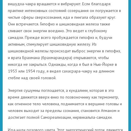
вишудха-чакра вращаются и вибрируют. Если благодаря
практике интенсивных состояний созерцания он погружается в
чистые сферы сверхсознания, ида и пингала образуют круг.
Они встречаются. Гипофиз и шишковидная железа также
сливают свои энергии воедино. Это ведет к глубокому
самадхи. Прежде всего пробуждается гипофиз и, будучи
активным, стимулирует шишковидную железу. Из
шишковидной железы происходит выброс энергии в гипофиз,
и врата Брахмана (брахмарандхра) открываются, чтобы
никогда не закрыться. Однажды, когда я был в Нью-Йорке в
1953 или 1954 году, я видел сахасрара-чакру на длинном
стебле над своей головой.
Энергия сушумны поглощается, а кундалини, которая в это
время движется вверх-вниз по позвоночнику как термометр,
как огненное тело человека, поднимается к вершине головы и
человек выходит за пределы сознания, становится Атманом и
достигает полной Самореализации, нирвикальпа-самадхи.
Ида-нади розового цвета. Этот энергетический поток движется