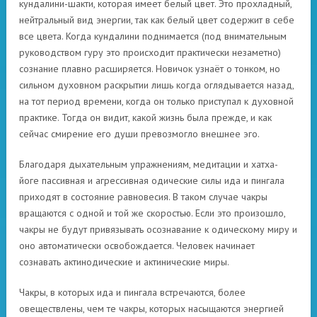
кундалини-шакти, которая имеет белый цвет. Это прохладный,
нейтральный вид энергии, так как белый цвет содержит в себе
все цвета. Когда кундалини поднимается (под внимательным
руководством гуру это происходит практически незаметно)
сознание плавно расширяется. Новичок узнаёт о тонком, но
сильном духовном раскрытии лишь когда оглядывается назад,
на тот период времени, когда он только приступал к духовной
практике. Тогда он видит, какой жизнь была прежде, и как
сейчас смирение его души превозмогло внешнее эго.
Благодаря дыхательным упражнениям, медитации и хатха-
йоге пассивная и агрессивная одические силы ида и пингала
приходят в состояние равновесия. В таком случае чакры
вращаются с одной и той же скоростью. Если это произошло,
чакры не будут привязывать осознавание к одическому миру и
оно автоматически освобождается. Человек начинает
сознавать актинодические и актинические миры.
Чакры, в которых ида и пингала встречаются, более
овеществлены, чем те чакры, которых насыщаются энергией