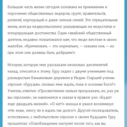
Большая часть жизни сегодня основана на принижении и
порочении общественных лидеров, групп, правительств,
религий, корпораций и даже членов семей. Это отрицательная
жизнь, всегда недвусмысленно указывающая на недостатки и
игнорирующая достоинства. Один гавайский общественный
деятель недавно пожаловался нам, что люди жестоки в своих
жалобах. «Критиковать — это нормально, — сказала она, — но
при этом они должны быть добрыми!»
История, которую мне рассказали несколько десятилетий
назад, относится к этому. Гуру сидел с двумя учениками под
раскидистым баньяновым деревом в Индии. Старший ученик
спросил: «Гуруджи, сколько мне ждать, пока я осознаю Бога?»
Учитель ответил: «Просветление нельзя предсказать, но, раз уж
вы спросили», он наклонился и сказал в правое ухо: «Будет
еще двадцать жизней». «О нет!» юноша в ужасе воскликнул:
«Не знаю, смогу ли я ждать так долго!» Другой последователь,
естественно, с любопытством спросил о своем будущем. Гуру
прошептал: «Освобождение наступит после того, как вы