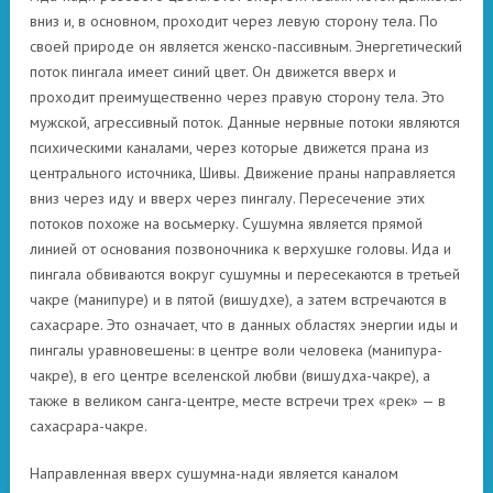
вниз и, в основном, проходит через левую сторону тела. По
своей природе он является женско-пассивным. Энергетический
поток пингала имеет синий цвет. Он движется вверх и
проходит преимущественно через правую сторону тела. Это
мужской, агрессивный поток. Данные нервные потоки являются
психическими каналами, через которые движется прана из
центрального источника, Шивы. Движение праны направляется
вниз через иду и вверх через пингалу. Пересечение этих
потоков похоже на восьмерку. Сушумна является прямой
линией от основания позвоночника к верхушке головы. Ида и
пингала обвиваются вокруг сушумны и пересекаются в третьей
чакре (манипуре) и в пятой (вишудхе), а затем встречаются в
сахасраре. Это означает, что в данных областях энергии иды и
пингалы уравновешены: в центре воли человека (манипура-
чакре), в его центре вселенской любви (вишудха-чакре), а
также в великом санга-центре, месте встречи трех «рек» — в
сахасрара-чакре.
Направленная вверх сушумна-нади является каналом