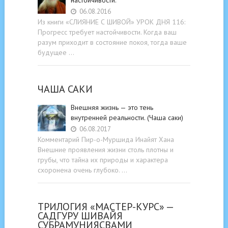
06.08.2016
Из книги «СЛИЯНИЕ С ШИВОЙ» УРОК ДНЯ 116:
Прогресс требует настойчивости. Когда ваш
разум приходит в состояние покоя, тогда ваше
будущее …
ЧАША САКИ
Внешняя жизнь — это тень
внутренней реальности. (Чаша саки)
06.08.2017
Комментарий Пир-о-Муршида Инайят Хана
Внешние проявления жизни столь плотны и
грубы, что тайна их природы и характера
схоронена очень глубоко. …
ТРИЛОГИЯ «МАСТЕР-КУРС» —
САДГУРУ ШИВАЙЯ
СУБРАМУНИЯСВАМИ