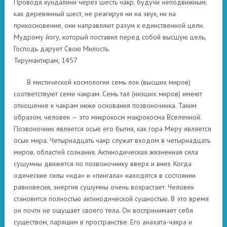
Проводя кундалини через шесть чакр, будучи неподвижным,
как деревянный шест, не реагируя ни на звук, ни на
прикосновение, они направляют разум к единственной цели.
Мудрому йогу, который поставил перед собой высшую цель,
Господь дарует Свою Милость.
Тирумантирам, 1457
В мистической космологии семь лок (высших миров)
соответствуют семи чакрам. Семь тал (низших миров) имеют
отношение к чакрам ниже основания позвоночника. Таким
образом, человек — это микрокосм макрокосма Вселенной.
Позвоночник является осью его бытия, как гора Меру является
осью мира. Четырнадцать чакр служат входом в четырнадцать
миров, областей сознания. Актинодическая жизненная сила
сушумны движется по позвоночнику вверх и вниз. Когда
одические силы «ида» и «пингала» находятся в состоянии
равновесия, энергия сушумны очень возрастает. Человек
становится полностью актинодической сущностью. В это время
он почти не ощущает своего тела. Он воспринимает себя
существом, парящим в пространстве. Его анахата-чакра и