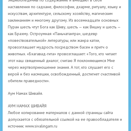
энциклопедичны по содержанию и вмещают в себя
наставления по садхане, философии, дхарме, ритуалу, языку и
искусствам, архитектуре, сельскому хозяйству, магическим
заклинаниям и многому другому. Из восемнадцати основных
Пуран шесть чтут Бога как Шиву, шесть — как Вишну и шесть —
как Брахму. Остроумная «Паньчатантра», шедевр
«повествовательной» литературы, или жанра катхи,
провозглашает мудрость посредством басен и притч о
животных. «Бхагавад-гита» провозглашает: «Того, кто читает
этот наш священный диалог, считаю Я поклоняющимся Мне
через жертвоприношение знания. А тот, кто слушает его с
верой и без насмешки, освобожденный, достигнет счастливой
обители праведности».
Аум Намах Шивайя.
АУМ НАМАХ ШИВАЙЯ
Любое копирование материалов с данной страницы сайта
допускается с обязательной ссылкой на ее правообладателя и
источник: www.sivalingam.ru