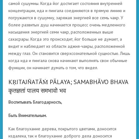
самой сушумны. Когда йог достигает состояния внутренней
концентрации, ида и пингала соединяются в прямую линию и
погружаются в сушумну, заряжая энергией все семь чакр. У
более развитых душ начинается процесс очень медленного
насыщения энергией семи чакр, расположенных выше
сахасрары. Когда это происходит, йог больше не думает, а
видит и наблюдает из области аджня-чакры, расположенной
между глаз. Он становится сверхсознательной сущностью. Лишь
когда ида и пингала снова начинают выполнять свои обычные
функции, он начинает думать о том, что видел.
KṚITAJÑATĀṀ PĀLAYA; SAMABHĀVO BHAVA
कृतज्ञतां पालय समभावो भव
Воспитывать Благодарность,
Быть Внимательным.
Как благоухание дерева, покрытого цветами, доносится
издалека, так и благоухание доброго дела доносится