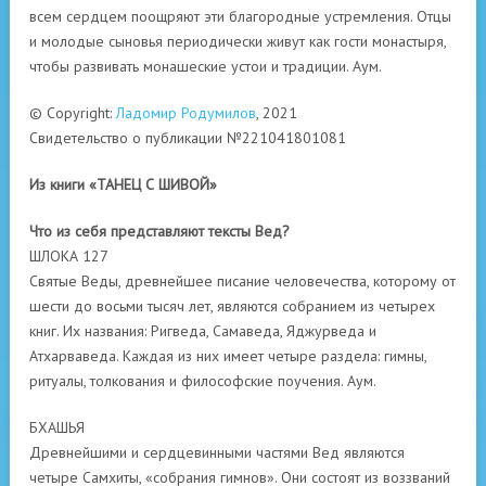
всем сердцем поощряют эти благородные устремления.
Отцы
и молодые сыновья периодически живут как гости монастыря,
чтобы развивать монашеские устои и традиции.
Аум.
© Copyright:
Ладомир Родумилов
, 2021
Свидетельство о публикации №221041801081
Из книги «ТАНЕЦ С ШИВОЙ»
Что из себя представляют тексты Вед?
ШЛОКА 127
Святые Веды, древнейшее писание человечества, которому от
шести до восьми тысяч лет, являются собранием из четырех
книг. Их названия: Ригведа, Самаведа, Яджурведа и
Атхарваведа. Каждая из них имеет четыре раздела: гимны,
ритуалы, толкования и философские поучения. Аум.
БХАШЬЯ
Древнейшими и сердцевинными частями Вед являются
четыре Самхиты, «собрания гимнов». Они состоят из воззваний