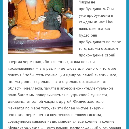
Чакры не
пробуждаются. Они
уже пробуждены в
каждом из нас. Нам
лишь кажется, как
будто они
пробуждаются по мере
того, как мы осознаём
прохождение своей
энергии через них, ибо «энергия», «сила воли» и
«осознавание» — это различные слова для одного и того же
понятия. Чтобы стать сознающим центром самой энергии, все,
что мы должны сделать — это отделить осознавание от
области интеллекта, памяти и агрессивно-интеллектуальной
воли. Затем мы поворачиваемся внутрь своей сущности,
движемся от одной чакры к другой. Физическое тело
меняется по мере того, как эти более чистые энергии
проходят через него и внутренняя нервняя система,
совокупность каналов нади, становится все крепче и крепче.
Муладхара-чакра — центр памяти, расположенный у основания