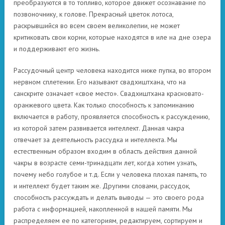
преобразуются в то топливо, которое движет осознавание по
позвоночнику, к голове. Прекрасный цветок лотоса,
раскрывшийся во всем своем великолепии, не может
критиковать свои корни, которые находятся в иле на дне озера
и поддерживают его жизнь.
Рассудочный центр человека находится ниже пупка, во втором
нервном сплетении. Его называют свадхиштхана, что на
санскрите означает «свое место». Свадхиштхана красновато-
оранжевого цвета. Как только способность к запоминанию
включается в работу, проявляется способность к рассуждению,
из которой затем развивается интеллект. Данная чакра
отвечает за деятельность рассудка и интеллекта. Мы
естественным образом входим в область действия данной
чакры в возрасте семи-тринадцати лет, когда хотим узнать,
почему небо голубое и т.д. Если у человека плохая память, то
и интеллект будет таким же. Другими словами, рассудок,
способность рассуждать и делать выводы — это своего рода
работа с информацией, накопленной в нашей памяти. Мы
распределяем ее по категориям, редактируем, сортируем и