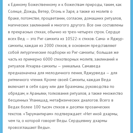
к Единому Божественному и к божествам природы, таким, как
Солнце, Дождь, Ветер, Огонь и Заря, а также из молитв о
браке, потомстве, процветании, согласии, домашних ритуалов,
магических заклинаний и многого другого. Все они составлены
в прекрасных стихах, обычно из трех-четырех строк. Сердце
всех Вед — это Риг-самхита из 10522-х стихов. Сама- и Яджур-
самхиты, каждая из 2000 стихов, в основном представляют
собой литургические подборки из Риг-самхиты; большая же
часть из примерно 6000 стихотворных молитв, заклинаний и
ритуалов Атхарва-самхиты — уникальна. Самаведа
предназначена для мелодичного пения, Яджурведа — для
ритмичного чтения. Кроме своей Самхиты, каждая Веда
включает в себя одну или две Брахманы, руководства по
обрядам, и Араньяки, толкования ритуалов, а также множество
бесценных Упанишад, метафизических диалогов. Всего в
Ведах более 100 тысяч стихов и десятки прозаических
текстов. «Тирумантирам» подтверждает: «Нет иной дхармы,
чем та, о которой говорят Веды. Сердцевину дхармы
провозглашают Веды».