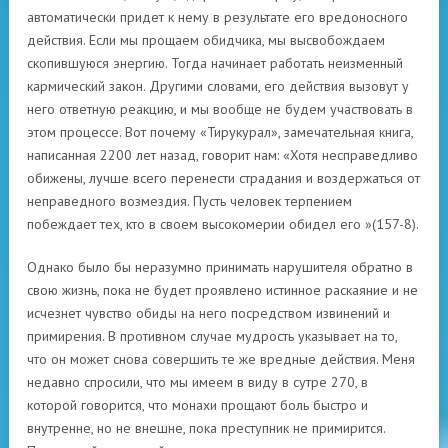
автоматически придет к нему в результате его вредоносного
действия. Если мы прощаем обидчика, мы высвобождаем
скопившуюся энергию. Тогда начинает работать неизменный
кармический закон. Другими словами, его действия вызовут у
него ответную реакцию, и мы вообще не будем участвовать в
этом процессе. Вот почему «Тирукурал», замечательная книга,
написанная 2200 лет назад, говорит нам: «Хотя несправедливо
обижены, лучше всего перенести страдания и воздержаться от
неправедного возмездия. Пусть человек терпением
побеждает тех, кто в своем высокомерии обидел его »(157-8).
Однако было бы неразумно принимать нарушителя обратно в
свою жизнь, пока не будет проявлено истинное раскаяние и не
исчезнет чувство обиды на него посредством извинений и
примирения. В противном случае мудрость указывает на то,
что он может снова совершить те же вредные действия. Меня
недавно спросили, что мы имеем в виду в сутре 270, в
которой говорится, что монахи прощают боль быстро и
внутренне, но не внешне, пока преступник не примирится.