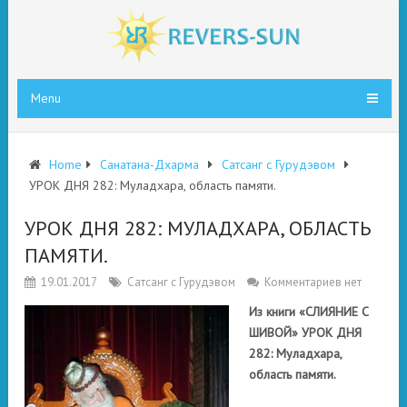
Menu
Home
Санатана-Дхарма
Сатсанг с Гурудэвом
УРОК ДНЯ 282: Муладхара, область памяти.
УРОК ДНЯ 282: МУЛАДХАРА, ОБЛАСТЬ
ПАМЯТИ.
19.01.2017
Сатсанг с Гурудэвом
Комментариев нет
Из книги «СЛИЯНИЕ С
ШИВОЙ» УРОК ДНЯ
282: Муладхара,
область памяти.