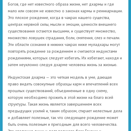
Богов, где нет известного образа жизни, нет дхармы и где
мало или совсем не известно о законах кармы и реинкарнации.
Это плохое рождение, когда в чакрах нашего существа,
центрах нервной силы, мысли и эмоции, ценности внешнего
существования остаются высшими, и существует множество,
множество ловушек страдания, боли, смятения, слез и печали.
Эти области сознания в нижних чакрах ниже муладхары могут
повторять рождение за рождением и считаются индуистами
рождениями, которых следует избегать. Их избегают, находя и
затем неуклонно следуя дхарме человека жизнь за жизнью.
Индуистская дхарма — это четкая модель в уме, дающая
право видеть совокупные образцы карм и впечатлений всех
прошлых существований, объединенные в одну схему,
которую необходимо прожить в этой жизни на благо всей
структуры. Такая жизнь является завершением всех
предыдущих усилий и, таким образом, стирает нелестные дела
и добавляет полезные, так что следующее рождение может
быть очень полезным и пригодным для всего человечества.