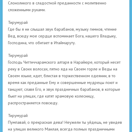
Слоноликого в сладостной преданности с молитвенно
сложенными руками.
Тирумурай
Где бы я ни слышал звук барабанов, музыку гимнов, чтение
Вед, всюду мое сердце вспоминает Бога, нашего Владыку,
Господина, что обитает в Итаймаруту.
Тирумурай
Господь Читтиччарамского алтаря в Нарайюре, который несет
реку в Своих волосах, пятно яда на Своем горле и Веды на
Своем языке, идет, блистая в торжественном одеянии, в то
время как преданные Ему и совершенные мудрецы поют и
танцуют, славя Его, и звук праздничных барабанов, в которые
бьют на улицах, где катят храмовую колесницу,
распространяется повсюду.
Тирумурай
Пумпавай, о прекрасная дева! Неужели ты уйдешь, не увидев
на улицах великого Маилая, всегда полных праздничными