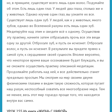
но, в принципе, существует всего лишь один волос. Подумайте
об этом. Есть лишь один глаз. У людей два глаза, столько же и
у животных. Однако изучив один глаз, вы узнаете их все.
Существует лишь один зуб. У людей, как и у животных, много
зубов, однако во Вселенной разума есть лишь один зуб.
Медитируйте над этим и сведите всё к одному. Осуществив
эту практику, начните затем отбрасывать прочь все эти вещи
одну за другой. Отбросьте зуб, и пусть он исчезнет. Отбросьте
волос, и пусть он исчезнет. В результате вы придете прямо к
самой сути, к сердцевине своей сущности. Вполне вероятно,
что некоторое время ваше осознавание будет блуждать, и вы
не сможете осуществить практику описанной медитации.
Продолжайте работать над ней, и все действительно станет
предельно простым. Мы смотрим на мир своими двумя
физическими глазами и видим такую сложность, которая пугает
наш разум, неспособный охватить все многообразие мира. Тем
не менее, весь этот мир гораздо проще того, что находится
внутри вас самих.
УРОК 255 Из книги «ЖИЗНЬ С ШИВОЙ»