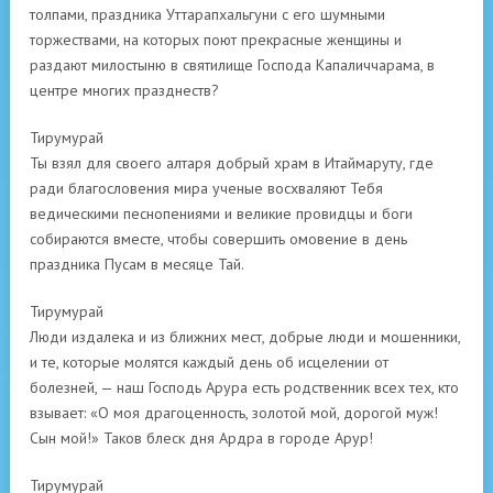
толпами, праздника Уттарапхальгуни с его шумными
торжествами, на которых поют прекрасные женщины и
раздают милостыню в святилище Господа Капаличчарама, в
центре многих празднеств?
Тирумурай
Ты взял для своего алтаря добрый храм в Итаймаруту, где
ради благословения мира ученые восхваляют Тебя
ведическими песнопениями и великие провидцы и боги
собираются вместе, чтобы совершить омовение в день
праздника Пусам в месяце Тай.
Тирумурай
Люди издалека и из ближних мест, добрые люди и мошенники,
и те, которые молятся каждый день об исцелении от
болезней, — наш Господь Арура есть родственник всех тех, кто
взывает: «О моя драгоценность, золотой мой, дорогой муж!
Сын мой!» Таков блеск дня Ардра в городе Арур!
Тирумурай