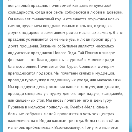
популярный праздник, почитаемый как день индуистской
солидарности, когда все секты собираются в любви и доверии.
Он начинает финансовый год и отмечается открытием новых
счетов, вручением поздравительных открыток, одежды и
других подарков и зажиганием рядов масляных лампад. В этот
праздник усиливаются семейные узы, и люди просят друг у
друга прощения. Важными событиями являются несколько
индуистских праздников Нового Года. Тай Понгал в январе-
феврале — это благодарность за урожай и моление ради
благосостояния. Почитается бог Сурья, Солнце, и дочерям
преподносятся подарки. Мы почитаем святых и мудрецов,
проводя гуру-пуджу в годовщину их ухода, или махасамадхи.
Мы празднуем день рождения нашего садгуру, или джаянти,
проводя специальную пуджу для его шри-падуки, «сандалий»,
или священных стоп. Мы вновь почитаем его в день Гуру-
Пурнима в июльское полнолуние. Кумбха-Мела, самые
большие собрания людей, проводятся в четырех центрах
паломничества в Индии каждые три года. Веды гласят: «Итак,
мы вновь приблизились к Всезнающему, к Тому, кто является