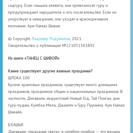
садгуру. Если слышна клевета, они превозносят гуру и
предупреждают нарушителя о его посягательстве. Если он
упорствует в неведении, они уходят в красноречивом
молчании. Аум Намах Шивая.
© Copyright:
Ладомир Родумилов
, 2021
Свидетельство о публикации №221031501892
Из книги «ТАНЕЦ С ШИВОЙ»
Какие существуют другие важные праздники?
ШЛОКА 100
Кроме храмовых праздников, существует много домашних
праздников, праздников общин и национальных праздников. В
частности, Дипавали, индуистский Новый Год, Тай Понгал, дни
гуру-пуджи, Кумбха-Мела, Джаянти и Гуру-Пурнима. Аум Намах
Шивайя.
БХАШЬЯ
Дипавали, «праздник света», в октябре-ноябре — это весьма