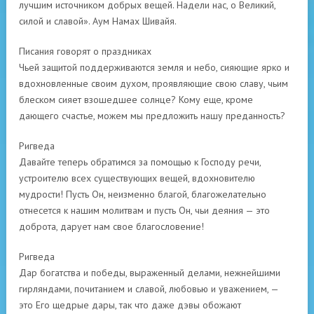
лучшим источником добрых вещей. Надели нас, о Великий,
силой и славой». Аум Намах Шивайя.
Писания говорят о праздниках
Чьей защитой поддерживаются земля и небо, сияющие ярко и
вдохновленные своим духом, проявляющие свою славу, чьим
блеском сияет взошедшее солнце? Кому еще, кроме
дающего счастье, можем мы предложить нашу преданность?
Ригведа
Давайте теперь обратимся за помощью к Господу речи,
устроителю всех существующих вещей, вдохновителю
мудрости! Пусть Он, неизменно благой, благожелательно
отнесется к нашим молитвам и пусть Он, чьи деяния — это
доброта, дарует нам свое благословение!
Ригведа
Дар богатства и победы, выраженный делами, нежнейшими
гирляндами, почитанием и славой, любовью и уважением, —
это Его щедрые дары, так что даже дэвы обожают