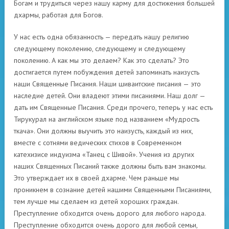
Богам и трудиться через нашу карму для достижения большей
дхармы, работая для Богов.
У нас есть одна обязанность — передать нашу религию
следующему поколению, следующему и следующему
поколению. А как мы это делаем? Как это сделать? Это
достигается путем побуждения детей запоминать наизусть
наши Священные Писания. Наши шиваитские писания — это
наследие детей. Они владеют этими писаниями. Наш долг —
дать им Священные Писания. Среди прочего, теперь у нас есть
Тирукурал на английском языке под названием «Мудрость
ткача». Они должны выучить это наизусть, каждый из них,
вместе с сотнями ведических стихов в Современном
катехизисе индуизма «Танец с Шивой». Учения из других
наших Священных Писаний также должны быть вам знакомы.
Это утверждает их в своей дхарме. Чем раньше мы
проникнем в сознание детей нашими Священными Писаниями,
тем лучше мы сделаем из детей хороших граждан.
Преступление обходится очень дорого для любого народа.
Преступление обходится очень дорого для любой семьи,