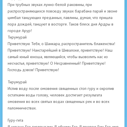
При трубных звуках лунно-белой раковины, при
распространяющихся повсюду звуках барабана парай и звоне
цимбал танцующих преданных, павлины, думая, что пришла
пора дождей, танцуют в восторге. Таков блеск дня Ардры в
городе Арур!
Тирумурай
Приветствую Тебя, о Шанкара, распространитель блаженства!
Приветствую! Наистарейший в Шивалоке, приветствую! Наш
самый юный юноша, являющийся, чтобы вызволить нас из
несчастья, приветствую! О Несравненный! Приветствую!
Господь дэвов! Приветствую!
Тирумурай
Испив воду после омовения священных стоп гуру и окропив
остатками воды голову, человек достигает результата
омовения во всех святых водах священных рек и во всех
паломничествах.
Гуру-гита
Я украшу Его гирляндами. Я обниму Его. Я пропою Ему Его имя