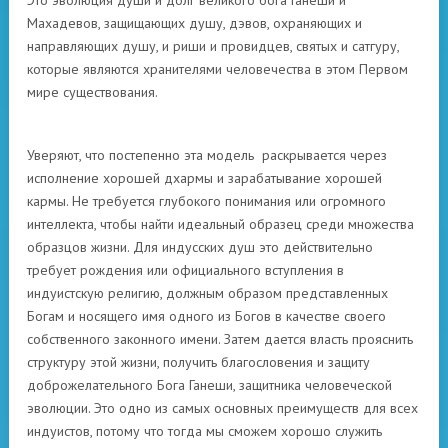
Это эволюция души и долг великого бога Ганеши и
Махадевов, защищающих душу, дэвов, охраняющих и
направляющих душу, и риши и провидцев, святых и сатгуру,
которые являются хранителями человечества в этом Первом
мире существования.
Уверяют, что постепенно эта модель раскрывается через
исполнение хорошей дхармы и зарабатывание хорошей
кармы. Не требуется глубокого понимания или огромного
интеллекта, чтобы найти идеальный образец среди множества
образцов жизни. Для индусских душ это действительно
требует рождения или официального вступления в
индуистскую религию, должным образом представленных
Богам и носящего имя одного из Богов в качестве своего
собственного законного имени. Затем дается власть прояснить
структуру этой жизни, получить благословения и защиту
доброжелательного Бога Ганеши, защитника человеческой
эволюции. Это одно из самых основных преимуществ для всех
индуистов, потому что тогда мы сможем хорошо служить