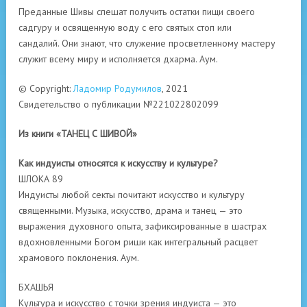
Преданные Шивы спешат получить остатки пищи своего
садгуру и освященную воду с его святых стоп или
сандалий.
Они знают, что служение просветленному мастеру
служит всему миру и исполняется дхарма.
Аум.
© Copyright:
Ладомир Родумилов
, 2021
Свидетельство о публикации №221022802099
Из книги «ТАНЕЦ С ШИВОЙ»
Как индуисты относятся к искусству и культуре?
ШЛОКА 89
Индуисты любой секты почитают искусство и культуру
священными. Музыка, искусство, драма и танец — это
выражения духовного опыта, зафиксированные в шастрах
вдохновленными Богом риши как интегральный расцвет
храмового поклонения. Аум.
БХАШЬЯ
Культура и искусство с точки зрения индуиста — это