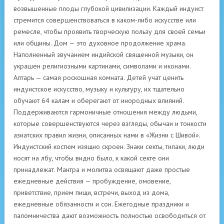
возвышенные плоды глубокой цивилизации. Каждый индуист
стремится совершенствоваться в каком-либо искусстве или
ремесле, чтобы проявить творческую пользу для своей семьи
или общины. Дом — это духовное продолжение храма.
Наполненный звучанием индийской священной музыки, он
украшен религиозными картинами, символами и иконами.
Алтарь — самая роскошная комната. Детей учат ценить
индуистское искусство, музыку и культуру, их тщательно
обучают 64 калам и оберегают от инородных влияний.
Поддерживаются гармоничные отношения между людьми,
которые совершенствуются через взгляды, обычаи и тонкости
азиатских правил жизни, описанных нами в «Жизни с Шивой».
Индуистский костюм изящно скроен. Знаки секты, тилаки, люди
носят на лбу, чтобы видно было, к какой секте они
принадлежат. Мантра и молитва освящают даже простые
ежедневные действия — пробуждение, омовение,
приветствие, прием пищи, встречи, выход из дома,
ежедневные обязанности и сон. Ежегодные праздники и
паломничества дают возможность полностью освободиться от