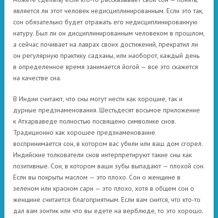
является ли этот человек недисциплинированным. Если это так,
сон обязательно будет отражать его недисциплинированную
натуру. Был ли он дисциплинированным человеком в прошлом,
а сейчас почивает на лаврах своих достижений, прекратил ли
он регулярную практику садханы, или наоборот, каждый день
в определенное время занимается йогой — все это скажется
на качестве сна.
В Индии считают, что сны могут нести как хорошие, так и
дурные предзнаменования. Шестьдесят восьмое приложение
к Атхарваведе полностью посвящено символике снов.
Традиционно как хорошее предзнаменование
воспринимается сон, в котором вас убили или ваш дом сгорел.
Индийские толкователи снов интерпретируют такие сны как
позитивные. Сон, в котором ваши зубы выпадают — плохой сон.
Если вы покрыты маслом — это плохо. Сон о женщине в
зеленом или красном сари — это плохо, хотя в общем сон о
женщине считается благоприятным. Если вам снится, что кто-то
дал вам зонтик или что вы едете на верблюде, то это хорошо.