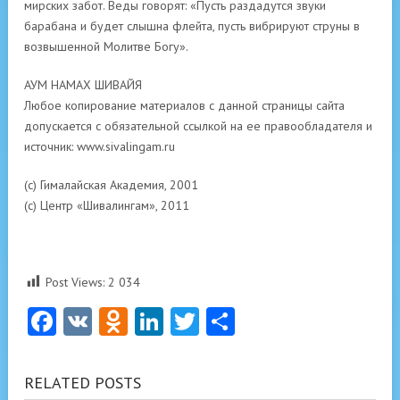
мирских забот. Веды говорят: «Пусть раздадутся звуки
барабана и будет слышна флейта, пусть вибрируют струны в
возвышенной Молитве Богу».
АУМ НАМАХ ШИВАЙЯ
Любое копирование материалов с данной страницы сайта
допускается с обязательной ссылкой на ее правообладателя и
источник: www.sivalingam.ru
(с) Гималайская Академия, 2001
(с) Центр «Шивалингам», 2011
Post Views:
2 034
Facebook
VK
Odnoklassniki
LinkedIn
Twitter
Отправить
RELATED POSTS