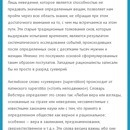
Лишь неведение, которое является способностью не
придавать значения определенным вещам, позволяет нам
пройти через всю область знания, не обращая при этом
достаточного внимания на то, с чем мы встречаемся на этом
пути. Эти старые традиционные толкования снов, которые
выдержали испытание временем, являются результатом
систематического исследования событий, происходивших
после определенных снов с десятками тысяч мужчин и
женщин. Именно это послужило основой сформулированных
таким образом постулатов. Западные рационалисты записали
бы их просто в разряд суеверий.
Английское слово «суеверие» (superstition) происходит от
латинского superstitio («стоять неподвижно»). Словарь
Вебстера определяет это слово так: «Любая вера или взгляды,
основанные на страхе или неведении, несовместимые с
известными законами науки или с тем, что принято в
определенном обществе как верное и рациональное;
особенно — вера в заклинания, предзнаменования,
сверхестественное и т.д.». Эти слова весьма важны, ибо они