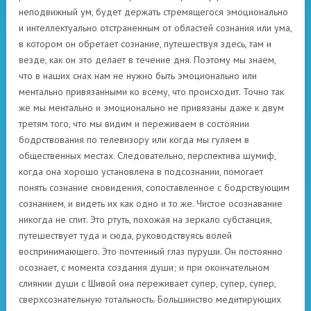
неподвижный ум, будет держать стремящегося эмоционально
и интеллектуально отстраненным от областей сознания или ума,
в котором он обретает сознание, путешествуя здесь, там и
везде, как он это делает в течение дня. Поэтому мы знаем,
что в наших снах нам не нужно быть эмоционально или
ментально привязанными ко всему, что происходит. Точно так
же мы ментально и эмоционально не привязаны даже к двум
третям того, что мы видим и переживаем в состоянии
бодрствования по телевизору или когда мы гуляем в
общественных местах. Следовательно, перспектива шумиф, ​​
когда она хорошо установлена ​​в подсознании, помогает
понять сознание сновидения, сопоставленное с бодрствующим
сознанием, и видеть их как одно и то же. Чистое осознавание
никогда не спит. Это ртуть, похожая на зеркало субстанция,
путешествует туда и сюда, руководствуясь волей
воспринимающего. Это почтенный глаз пуруши. Он постоянно
осознает, с момента создания души; и при окончательном
слиянии души с Шивой она переживает супер, супер, супер,
сверхсознательную тотальность. Большинство медитирующих