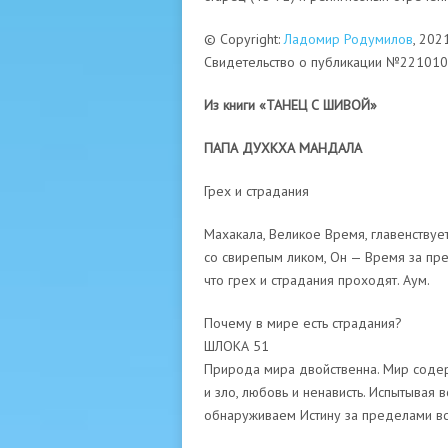
© Copyright:
Ладомир Родумилов
, 202
Свидетельство о публикации №22101
Из книги «ТАНЕЦ С ШИВОЙ»
ПАПА ДУХКХА МАНДАЛА
Грех и страдания
Махакала, Великое Время, главенствуе
со свирепым ликом, Он — Время за пр
что грех и страдания проходят. Аум.
Почему в мире есть страдания?
ШЛОКА 51
Природа мира двойственна. Мир содер
и зло, любовь и ненависть. Испытывая 
обнаруживаем Истину за пределами вс