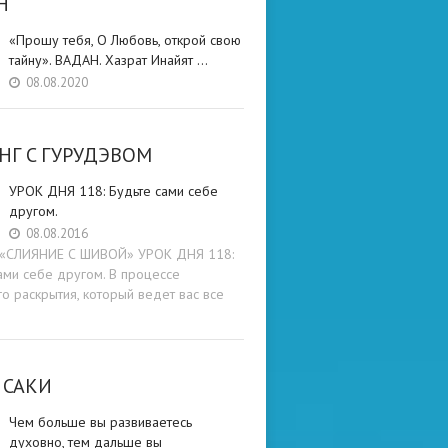
Н
«Прошу тебя, О Любовь, открой свою
тайну». ВАДАН. Хазрат Инайят …
08.08.2020
НГ C ГУРУДЭВОМ
УРОК ДНЯ 118: Будьте cами cебе
другом.
08.08.2016
и «СЛИЯНИЕ С ШИВОЙ» УРОК ДНЯ 118:
ами cебе другом. В процессе
о раскрытия, который ведет вас все
 САКИ
Чем больше вы развиваетесь
духовно, тем дальше вы