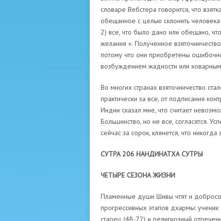
словаре Вебстера говорится, что взятк
обещанное с целью склонить человека
2) все, что было дано или обещано, чт
желания ». Полученное взяточничество
потому что они приобретены ошибочно
возбуждением жадности или коварным
Во многих странах взяточничество ста
практически за все, от подписания кон
Индии сказал мне, что считает невозм
Большинство, но не все, согласятся. У
сейчас за сорок, клянется, что никогда
СУТРА 206 НАНДИНАТХА СУТРЫ
ЧЕТЫРЕ СЕЗОНА ЖИЗНИ
Пламенные души Шивы чтят и добросо
прогрессивных этапов дхармы: ученик 
старец (48-72) и религиозный отреченн