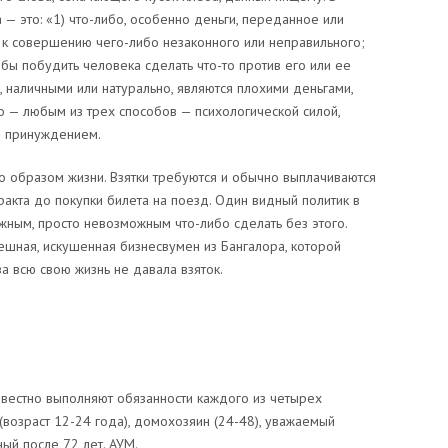
а — это: «1) что-либо, особенно деньги, переданное или
 к совершению чего-либо незаконного или неправильного;
обы побудить человека сделать что-то против его или ее
, наличными или натурально, являются плохими деньгами,
 — любым из трех способов — психологической силой,
 принуждением.
ло образом жизни. Взятки требуются и обычно выплачиваются
тракта до покупки билета на поезд. Один видный политик в
ожным, просто невозможным что-либо сделать без этого.
спешная, искушенная бизнесвумен из Бангалора, которой
 за всю свою жизнь не давала взяток.
вестно выполняют обязанности каждого из четырех
(возраст 12-24 года), домохозяин (24-48), уважаемый
ый после 72 лет. АУМ.