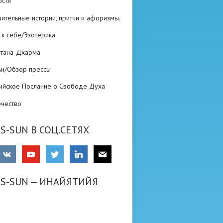
ости
ительные истории, притчи и афоризмы.
 к себе/Эзотерика
атана-Дхарма
ьи/Обзор прессы
ийское Послание о Свободе Духа
рчество
S-SUN В СОЦ.СЕТЯХ
RS-SUN — ИНАЙЯТИЙЯ