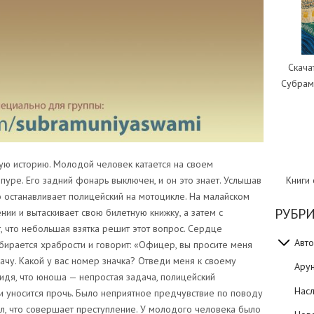
Скача
Субрам
ую историю. Молодой человек катается на своем
Книги
ре. Его задний фонарь выключен, и он это знает. Услышав
о останавливает полицейский на мотоцикле. На малайском
РУБР
и и вытаскивает свою билетную книжку, а затем с
 что небольшая взятка решит этот вопрос. Сердце
Авто
абирается храбрости и говорит: «Офицер, вы просите меня
лачу. Какой у вас номер значка? Отведи меня к своему
Ару
видя, что юноша — непростая задача, полицейский
Нас
 и уносится прочь. Было неприятное предчувствие по поводу
ал, что совершает преступление. У молодого человека было