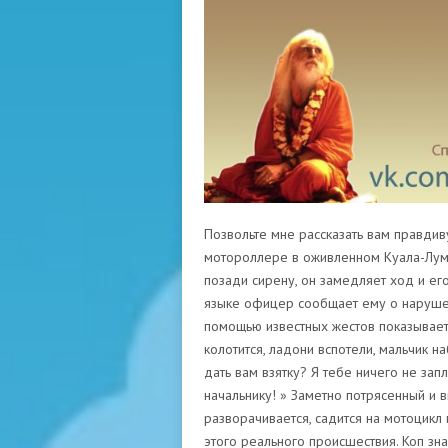
Позвольте мне рассказать вам правдив
мотороллере в оживленном Куала-Лумпу
позади сирену, он замедляет ход и ег
языке офицер сообщает ему о нарушени
помощью известных жестов показывает,
колотится, ладони вспотели, мальчик н
дать вам взятку? Я тебе ничего не зап
начальнику! » Заметно потрясенный и 
разворачивается, садится на мотоцикл
этого реального происшествия. Коп зн