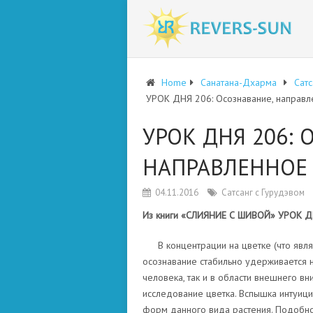
Home
Санатана-Дхарма
Сатс
УРОК ДНЯ 206: Осознавание, направл
УРОК ДНЯ 206: 
НАПРАВЛЕННОЕ 
04.11.2016
Сатсанг с Гурудэвом
Из книги «СЛИЯНИЕ С ШИВОЙ» УРОК ДН
В концентрации на цветке (что явл
осознавание стабильно удерживается 
человека, так и в области внешнего в
исследование цветка. Вспышка интуици
форм данного вида растения. Подобное