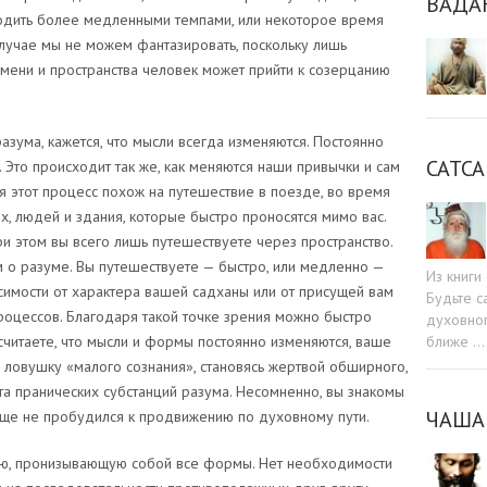
ВАДА
дить более медленными темпами, или некоторое время
случае мы не можем фантазировать, поскольку лишь
мени и пространства человек может прийти к созерцанию
азума, кажется, что мысли всегда изменяются. Постоянно
САТСА
 Это происходит так же, как меняются наши привычки и сам
ия этот процесс похож на путешествие в поезде, во время
х, людей и здания, которые быстро проносятся мимо вас.
при этом вы всего лишь путешествуете через пространство.
м о разуме. Вы путешествуете — быстро, или медленно —
Из книг
симости от характера вашей садханы или от присущей вам
Будьте c
роцессов. Благодаря такой точке зрения можно быстро
духовног
ближе …
 считаете, что мысли и формы постоянно изменяются, ваше
 ловушку «малого сознания», становясь жертвой обширного,
а пранических субстанций разума. Несомненно, вы знакомы
ЧАША
 еще не пробудился к продвижению по духовному пути.
ю, пронизывающую собой все формы. Нет необходимости