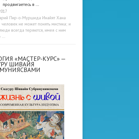
продвигаетесь в …
2017
арий Пир-о-Муршида Инайят Хана
человек не может понять мистика; и
люди всегда теряются, имея с ним
о …
ГИЯ «МАСТЕР-КУРС» —
УРУ ШИВАЙЯ
АМУНИЯСВАМИ