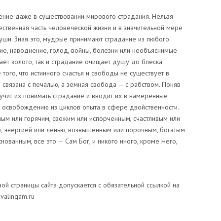
ние даже в существовании мирового страдания. Нельзя
ественная часть человеческой жизни и в значительной мере
уши. Зная это, мудрые принимают страдание из любого
ние, наводнение, голод, войны, болезни или необъяснимые
ает золото, так и страдание очищает душу до блеска.
ого, что истинного счастья и свободы не существует в
 связана с печалью, а земная свобода — с рабством. Поняв
 учит их понимать страдание и вводит их в намеренные
к освобождению из циклов опыта в сфере двойственности.
дным или горячим, свежим или испорченным, счастливым или
ю, энергией или ленью, возвышенным или порочным, богатым
ованным, все это — Сам Бог, и никого иного, кроме Него,
й страницы сайта допускается с обязательной ссылкой на
valingam.ru