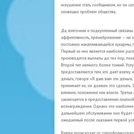
искушение стать сообщником, но он со
зловещих проблем общества.
Да, взяточник и подкупленный связаны
эффективность, пренебрежение — ни од
постоянно накапливающейся кукармы, п
Первый из них является наиболее рас
производятся выплаты до тех пор, пок
Второй тип немного более тонкий. Услуг
предоставляются тем, кто дает взятку
деньги, говоря: «Я даю вам эти деньги,
принимает их, он должен это сделать. 
влияния, положения или власти. Треть
заключается в предоставлении платно
вознаграждения. Однако это наиболее 
дальнейшем обслуживании оно будет от
ожидаемый после оказания первой усл
Взятка происходит от старофранцузско