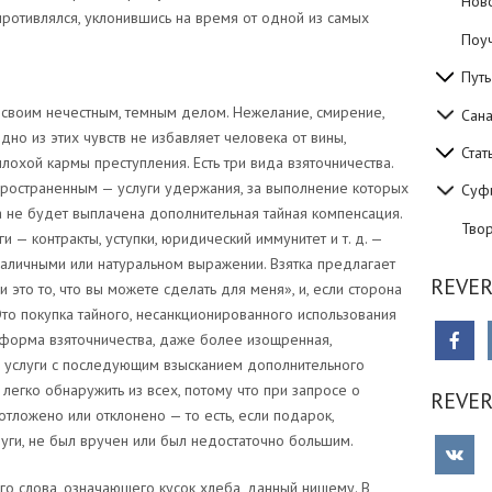
Нов
противлялся, уклонившись на время от одной из самых
Поуч
Путь
 своим нечестным, темным делом. Нежелание, смирение,
Сан
но из этих чувств не избавляет человека от вины,
Стат
лохой кармы преступления. Есть три вида взяточничества.
пространенным — услуги удержания, за выполнение которых
Суф
а не будет выплачена дополнительная тайная компенсация.
Тво
и — контракты, уступки, юридический иммунитет и т. д. —
 наличными или натуральном выражении. Взятка предлагает
REVER
 и это то, что вы можете сделать для меня», и, если сторона
Это покупка тайного, несанкционированного использования
я форма взяточничества, даже более изощренная,
й услуги с последующим взысканием дополнительного
легко обнаружить из всех, потому что при запросе о
REVE
ложено или отклонено — то есть, если подарок,
уги, не был вручен или был недостаточно большим.
го слова, означающего кусок хлеба, данный нищему. В