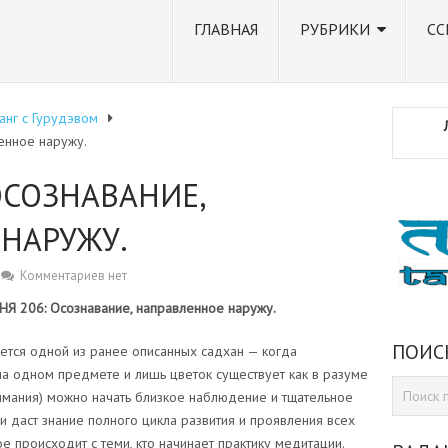
ГЛАВНАЯ
РУБРИКИ
СС
анг с Гурудэвом
енное наружу.
ОСОЗНАВАНИЕ,
НАРУЖУ.
Комментариев нет
Я 206: Осознавание, направленное наружу.
ПОИС
яется одной из ранее описанных садхан — когда
на одном предмете и лишь цветок существует как в разуме
нимания) можно начать близкое наблюдение и тщательное
и даст знание полного цикла развития и проявления всех
 происходит с теми, кто начинает практику медитации.