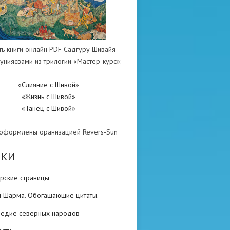
ть книги онлайн PDF Садгуру Шивайя
униясвами из трилогии «Мастер-курс»:
«Слияние с Шивой»
«Жизнь с Шивой»
«Танец с Шивой»
 оформлены оранизацией Revers-Sun
ИКИ
рские страницы
н Шарма. Обогащающие цитаты.
ледие северных народов