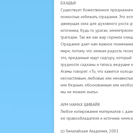
БХАШЬЯ
Существует божественное предназначе
полностью избежать страдания. Это ест
движущая сила для духовного роста д
источника, будь то ураган, землетрясе
трагедии. Так же как жар горнила очищ
Страдание дает нам важное понимание т
мире, потому что земная радость тесно
это, преданные ищут садгуру, который
трудности садханы и тапаса, ведущие 
Агамы говорят: «То, что кажется холо
несчастливым, любовью или ненависть
или бедным, обоснованным или необосн
мы не можем знать».
АУМ НАМАХ ШИВАЙЯ
Любое копирование материалов с данно
ее правообладателя и источник: www.si
(с) Гималайская Академия, 2001