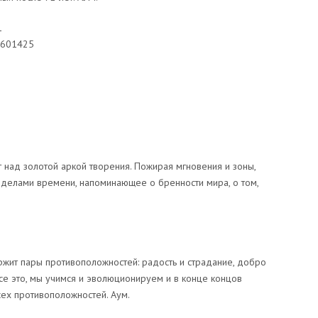
1
0601425
т над золотой аркой творения. Пожирая мгновения и зоны,
еделами времени, напоминающее о бренности мира, о том,
жит пары противоположностей: радость и страдание, добро
все это, мы учимся и эволюционируем и в конце концов
ех противоположностей. Аум.