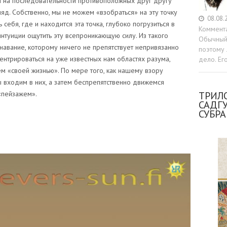
и на последовательности противоположных друг другу
яд. Собственно, мы не можем «взобраться» на эту точку
08.08.
себя, где и находится эта точка, глубоко погрузиться в
Коммент
интуиции ощутить эту всепроникающую силу. Из такого
Обычный 
навание, которому ничего не препятствует непривязанно
поэтому 
ентрироваться на уже известных нам областях разума,
дело. Ег
ем «своей жизнью». По мере того, как нашему взору
 входим в них, а затем беспрепятственно движемся
ТРИЛО
«пейзажем».
САДГ
СУБР