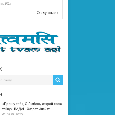
ля, 2017
Следующие »
К
Н
«Прошу тебя, О Любовь, открой свою
тайну». ВАДАН. Хазрат Инайят …
08.08.2020