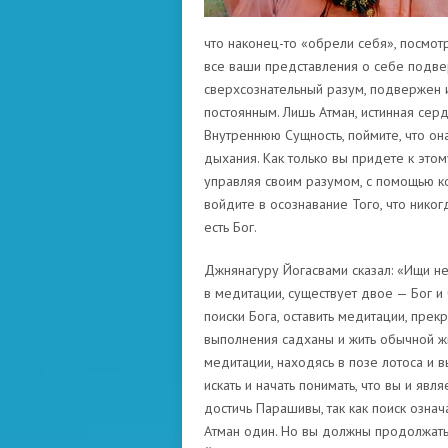
что наконец-то «обрели себя», посмотр
все ваши представления о себе подв
сверхсознательный разум, подвержен и
постоянным. Лишь Атман, истинная сер
Внутреннюю Сущность, поймите, что она
дыхания. Как только вы придете к этом
управляя своим разумом, с помощью ко
войдите в осознавание Того, что никогд
есть Бог.
Джнянагуру Йогасвами сказал: «Ищи не 
в медитации, существует двое — Бог и 
поиски Бога, оставить медитации, прек
выполнения садханы и жить обычной жи
медитации, находясь в позе лотоса и в
искать и начать понимать, что вы и явля
достичь Парашивы, так как поиск озна
Атман один. Но вы должны продолжать и