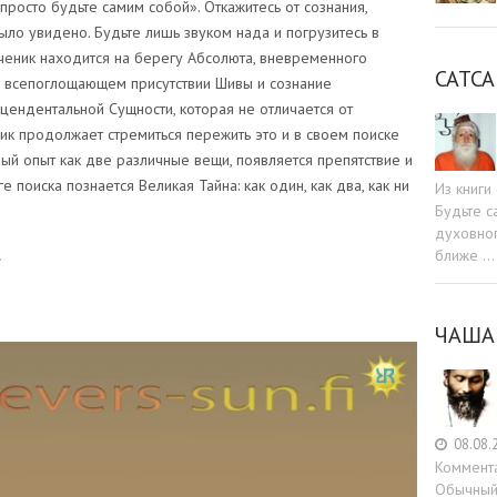
 просто будьте самим собой». Откажитесь от сознания,
было увидено. Будьте лишь звуком нада и погрузитесь в
ченик находится на берегу Абсолюта, вневременного
САТСА
о всепоглощающем присутствии Шивы и сознание
сцендентальной Сущности, которая не отличается от
ник продолжает стремиться пережить это и в своем поиске
ный опыт как две различные вещи, появляется препятствие и
 поиска познается Великая Тайна: как один, как два, как ни
Из книг
Будьте c
духовног
ближе …
»
ЧАША
08.08.
Коммент
Обычный 