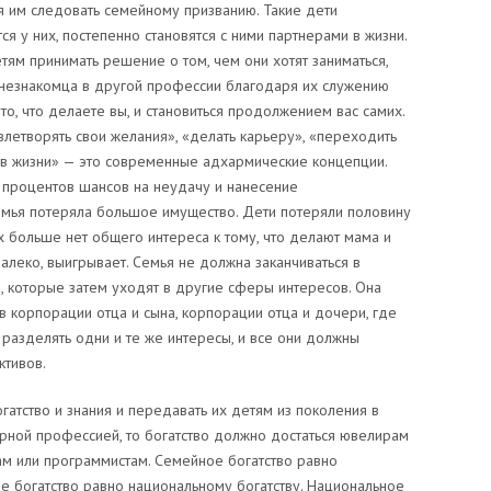
я им следовать семейному призванию. Такие дети
я у них, постепенно становятся с ними партнерами в жизни.
тям принимать решение о том, чем они хотят заниматься,
ь незнакомца в другой профессии благодаря их служению
о, что делаете вы, и становиться продолжением вас самих.
летворять свои желания», «делать карьеру», «переходить
 в жизни» — это современные адхармические концепции.
ят процентов шансов на неудачу и нанесение
семья потеряла большое имущество. Дети потеряли половину
х больше нет общего интереса к тому, что делают мама и
 далеко, выигрывает. Семья не должна заканчиваться в
, которые затем уходят в другие сферы интересов. Она
 корпорации отца и сына, корпорации отца и дочери, где
 разделять одни и те же интересы, и все они должны
ктивов.
атство и знания и передавать их детям из поколения в
рной профессией, то богатство должно достаться ювелирам
ам или программистам. Семейное богатство равно
е богатство равно национальному богатству. Национальное