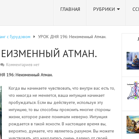
ГЛАВНАЯ
РУБРИКИ
СС
анг с Гурудэвом
УРОК ДНЯ 196: Неизменный Атман.
 НЕИЗМЕННЫЙ АТМАН.
Комментариев нет
Я 196: Неизменный Атман.
Когда вы начинаете чувствовать, что внутри вас есть то,
что никогда не меняется, ваша интуиция начинает
пробуждаться. Если вы действуете, используя эту
интуицию, то вы способны прояснить многие стороны
жизни, которое ранее понимали неверно. Интуиция
рождается в такой ясности. В настоящее время вы,
вероятно, думаете, что являетесь разумом. Вы можете
чувствовать, что находитесь очень далеко от своей