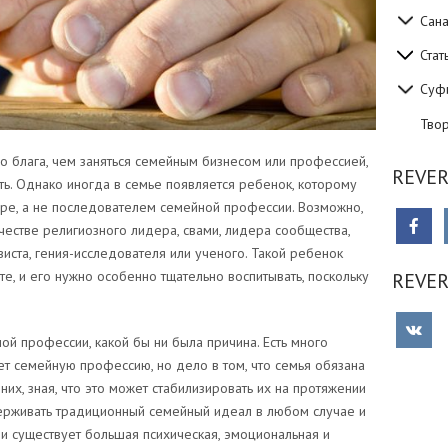
Сан
Стат
Суф
Тво
о блага, чем заняться семейным бизнесом или профессией,
REVER
сть. Однако иногда в семье появляется ребенок, которому
ере, а не последователем семейной профессии. Возможно,
честве религиозного лидера, свами, лидера сообщества,
виста, гения-исследователя или ученого. Такой ребенок
е, и его нужно особенно тщательно воспитывать, поскольку
REVE
ной профессии, какой бы ни была причина. Есть много
т семейную профессию, но дело в том, что семья обязана
их, зная, что это может стабилизировать их на протяжении
ерживать традиционный семейный идеал в любом случае и
и существует большая психическая, эмоциональная и