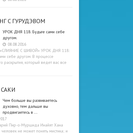
НГ C ГУРУДЭВОМ
УРОК ДНЯ 118: Будьте cами cебе
другом.
08.08.2016
и «СЛИЯНИЕ С ШИВОЙ» УРОК ДНЯ 118:
ами cебе другом. В процессе
о раскрытия, который ведет вас все
 САКИ
Чем больше вы развиваетесь
духовно, тем дальше вы
продвигаетесь в …
2017
арий Пир-о-Муршида Инайят Хана
человек не может понять мистика; и