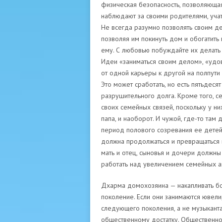
физическая безопасность, позволяюща
наблюдают за своими родителями, учатс
Не всегда разумно позволять своим де
позволяя им покинуть дом и обогатит
ему. С любовью побуждайте их делать т
Идеи «заниматься своим делом», «удов
от одной карьеры к другой на полпути
Это может сработать, но есть пятьдес
разрушительного долга. Кроме того, 
своих семейных связей, поскольку у ни
папа, и наоборот. И чужой, где-то там
период полового созревания ее детей
должна продолжаться и превращаться в
мать и отец, сыновья и дочери должны
работать над увеличением семейных а
Дхарма домохозяина — накапливать бог
поколение. Если они занимаются ювели
следующего поколения, а не музыкант
общественному достатку. Общественно