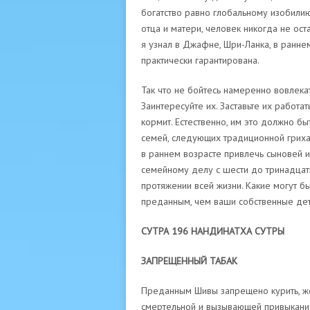
богатство равно глобальному изобилию
отца и матери, человек никогда не оста
я узнал в Джафне, Шри-Ланка, в раннем
практически гарантирована.
Так что не бойтесь намеренно вовлека
Заинтересуйте их. Заставьте их работат
кормит. Естественно, им это должно б
семей, следующих традиционной грих
в раннем возрасте привлечь сыновей и
семейному делу с шести до тринадцати 
протяжении всей жизни. Какие могут б
преданным, чем ваши собственные дет
СУТРА 196 НАНДИНАТХА СУТРЫ
ЗАПРЕЩЕННЫЙ ТАБАК
Преданным Шивы запрещено курить, жев
смертельной и вызывающей привыкание