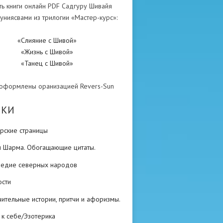
ть книги онлайн PDF Садгуру Шивайя
униясвами из трилогии «Мастер-курс»:
«Слияние с Шивой»
«Жизнь с Шивой»
«Танец с Шивой»
 оформлены оранизацией Revers-Sun
ИКИ
рские страницы
н Шарма. Обогащающие цитаты.
ледие северных народов
ости
ительные истории, притчи и афоризмы.
 к себе/Эзотерика