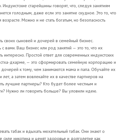
. Индуистские старейшины говорят, что, следуя занятиям
нется голодным, даже если это занятие скудное. Это то, что
 возрасте. Можно и не стать богатым, но безопасность
ть своих сыновей и дочерей в семейный бизнес.
ь с вами. Ваш бизнес или род занятий — это то, что их
ыть интересно. Простой ответ для современных индуистских
астха-дхарме, — это сформировать семейную корпорацию и
 дочерей к тому, чем занимаются мама и папа. Обучайте их
лет, а затем вовлекайте их в качестве партнеров на
ыть лучшие партнеры? Кто будет более честным и
и? Нужно ли говорить больше? Вы уловили идею.
ать табак и вдыхать нюхательный табак. Они знают о
 силе никотина и ценят здоровье и долголетие как