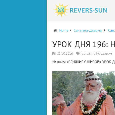
Home
Санатана-Дхарма
Сатс
УРОК ДНЯ 196:
25.10.2016
Сатсанг с Гурудэвом
Из книги «СЛИЯНИЕ С ШИВОЙ» УРОК ДН