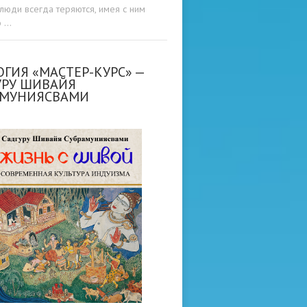
люди всегда теряются, имея с ним
о …
ГИЯ «МАСТЕР-КУРС» —
УРУ ШИВАЙЯ
АМУНИЯСВАМИ