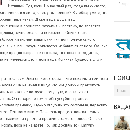
9 апре
Истинной Сущности. Но каждый раз, когда вы считаете,
ите, меняется ли то, к чему вы пришли? Вы обнаружите, что
ержены переменам. Даже ваша душа, ваш
зменению в процессе развития и, поэтому, не является
дцевина, вечно реален и неизменен. Ощутите свою
 ближе к вам, чем ваши руки или ноги, ближе самого
у знанию, ваш разум попытается избавиться от него. Однако,
нцентрации направьте его назад и снова возродитесь,
а не менялось. Это и есть ваша Истинная Сущность. Это и
ПОИС
разыскивая». Этим он хотел сказать, что пока мы ищем Бога
человек. Он не имел в виду, что мы должны прекратить
ратить движение по духовному пути, отказаться от
знью. Он говорил о том, чтобы углубить процесс
ыполняя пранаяму. Нужно углубить это состояние, перестать
ВАДА
етесь Тем, кого ищите. Пока есть процесс поиска, нельзя
чает наличие ищущего и предмета самого поиска. Однако
скать, пока не найдете То. Как достичь То? Сатгуру