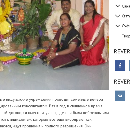
Сан
Стат
Суф
Тво
REVER
REVE
орые индуистские учреждения проводят семейные вечера
ированным консультантом. Раз в год в священное время
чный договор и вместе изучают, где они были небрежны или
тся к инцидентам, которые все еще вибрируют как
няются, ищут прощения и полного разрешения. Они