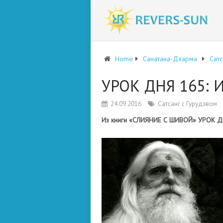
Home
Санатана-Дхарма
Сатс
УРОК ДНЯ 165:
24.09.2016
Сатсанг с Гурудэвом
Из книги «СЛИЯНИЕ С ШИВОЙ» УРОК ДНЯ