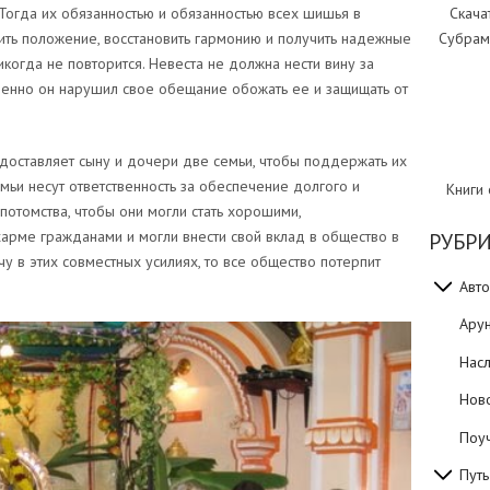
Скача
Тогда их обязанностью и обязанностью всех шишья в
Субрам
ить положение, восстановить гармонию и получить надежные
когда не повторится. Невеста не должна нести вину за
менно он нарушил свое обещание обожать ее и защищать от
доставляет сыну и дочери две семьи, чтобы поддержать их
ьи несут ответственность за обеспечение долгого и
Книги
 потомства, чтобы они могли стать хорошими,
рме гражданами и могли внести свой вклад в общество в
РУБР
у в этих совместных усилиях, то все общество потерпит
Авто
Ару
Нас
Нов
Поуч
Путь