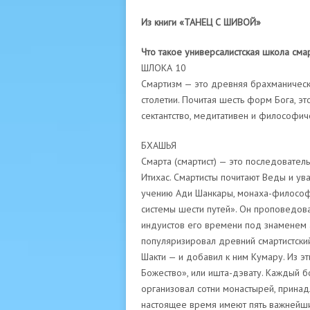
Из книги «ТАНЕЦ С ШИВОЙ»
Что такое универсалистская школа сма
ШЛОКА 10
Смартизм — это древняя брахманичес
столетии. Почитая шесть форм Бога, эт
сектантство, медитативен и философич
БХАШЬЯ
Смарта (смартист) — это последовател
Итихас. Смартисты почитают Веды и ув
учению Ади Шанкары, монаха-философа,
системы шести путей». Он проповедова
индуистов его времени под знаменем 
популяризировал древний смартистский 
Шакти — и добавил к ним Кумару. Из 
Божество», или ишта-дэвату. Каждый б
организовал сотни монастырей, принад
настоящее время имеют пять важнейши