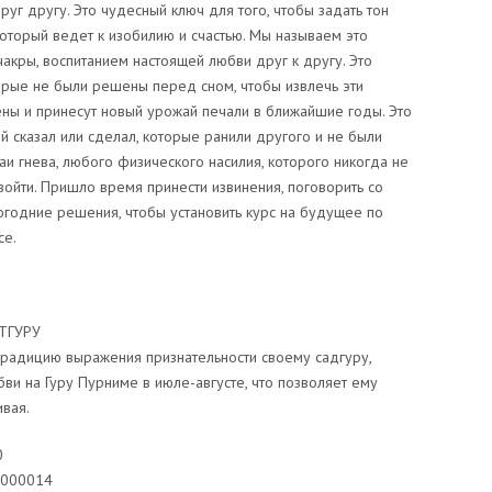
г другу. Это чудесный ключ для того, чтобы задать тон
оторый ведет к изобилию и счастью. Мы называем это
акры, воспитанием настоящей любви друг к другу. Это
орые не были решены перед сном, чтобы извлечь эти
ены и принесут новый урожай печали в ближайшие годы. Это
 сказал или сделал, которые ранили другого и не были
аи гнева, любого физического насилия, которого никогда не
зойти. Пришло время принести извинения, поговорить со
огодние решения, чтобы установить курс на будущее по
се.
ТГУРУ
радицию выражения признательности своему садгуру,
 на Гуру Пурниме в июле-августе, что позволяет ему
ивая.
0
1000014