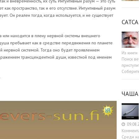
ак и вневременность, их суть. Интуитивный разум — это суть
т как пространство, так и его отсутствие. Интуитивный разум
ует. Он реален тогда, когда используется, и не существует
САТСА
 или находится в плену нервной системы внешнего
 душа пребывает как в средстве передвижения по планете
ой нервной системой. Тогда оно будет проявлением
Из книг
ыражением трансцендентной души, известной под именем
Поиск ве
приступи
Соберит
»
ЧАША
09.08.
Коммент
Среди н