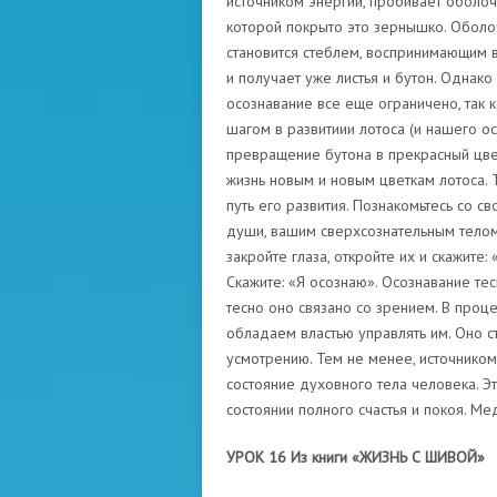
источником энергии, пробивает оболо
которой покрыто это зернышко. Оболоч
становится стеблем, воспринимающим 
и получает уже листья и бутон. Однако
осознавание все еще ограничено, так 
шагом в развитиии лотоса (и нашего ос
превращение бутона в прекрасный цве
жизнь новым и новым цветкам лотоса. 
путь его развития. Познакомьтесь со с
души, вашим сверхсознательным телом
закройте глаза, откройте их и скажите: 
Скажите: «Я осознаю». Осознавание тес
тесно оно связано со зрением. В проц
обладаем властью управлять им. Оно с
усмотрению. Тем не менее, источнико
состояние духовного тела человека. Эт
состоянии полного счастья и покоя. Мед
УРОК 16 Из книги «ЖИЗНЬ С ШИВОЙ»