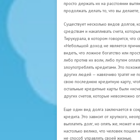
просто держать их на расстоянии вытян
продолжать делать то, что вы делаете,
Существует несколько видов долгов, к
средствам и накапливать счета, которы
Тирукурала, в котором говорится, что 
«Небольшой доход не является причи
видеть, что ложное богатство или прос
либо против их воли, либо путем опла
злоупотреблять кредитами. Это похоже 
других людей — навязчиво тратят не п
свою последнюю кредитную карту, чтобы
остальные кредитные карты были «исчер
других счетов, которые невозможно оп
Еще один вид долга заключается в со
кредита. Это зависит от хрупкого, не
выплатить долг, но опять же, может и 
настолько велико, что человек пошел на
не способ управлять своей жизнью.