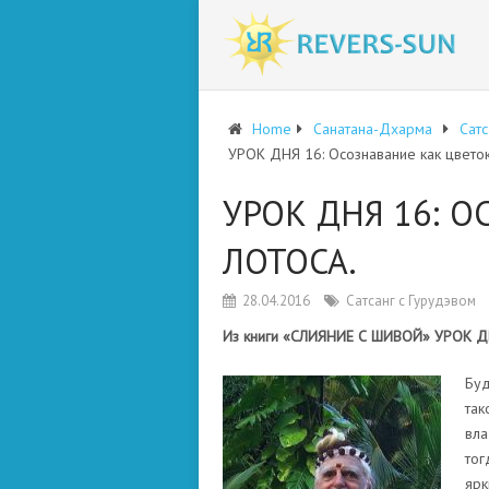
Home
Санатана-Дхарма
Сатс
УРОК ДНЯ 16: Осознавание как цветок
УРОК ДНЯ 16: 
ЛОТОСА.
28.04.2016
Сатсанг с Гурудэвом
Из книги «СЛИЯНИЕ С ШИВОЙ» УРОК ДНЯ
Буд
так
вла
тог
ярк