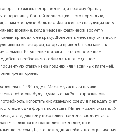
оворя, что жизнь несправедлива, и поэтому брать у
 что воровать у богатой корпорации — это нормально,
ят, а нам это нужно больше».
Финансовые спекуляции могут
маневрирование, когда человек фактически ворует у
 самым приводя к ее краху.
Доверие к человеку снизится, и
кулятивным инвестором, который привел бы компанию к
ные карманы. Вступление в долги — это современное
 удобство необходимо соблюдать в отведенное
процентную ставку из-за поздних или частичных платежей,
воими кредиторами.
еловека в 1990 году в Москве участники начали
ления. «Что они будут думать о нас?» — спросили они.
 потребность, испортить окружающую среду и передать счет
. Это еще одна форма воровства. Мы не можем сказать: «У
йчас, а следующему поколению придется столкнуться с
разом, являются не только личным делом, но и
ным вопросом. Да, это возводит астейю и все ограничения