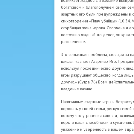
возникает жадность и желание выиграт
богатством и благополучием своей сем
азартных игр были предупреждены в с
стихотворении «Плач убийцы» (10.34. Ve
скорбящая жена игрока. Огорчена и его 
постоянно жадный до денег, он крадет 
развлечение.
Это серьезная проблема, стоящая за н
шишья: «Запрет Азартных Игр. Преданн
используя посредничество других люде
игры разрушают общество, когда лишь
других.» (Сутра 76)
Всем действительно
владение казино.
Навязчивые азартные игры и безрассу
воровать у своей семьи, рискуя семейн
потому что угрызения совести, возник
веры в ваши способности и суждения. И
уважение и уверенность в вашем здра