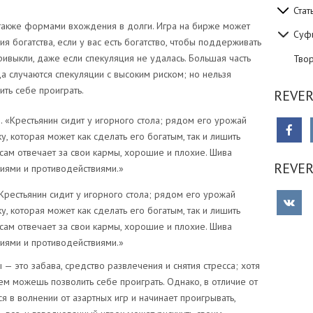
Стат
 также формами вхождения в долги. Игра на бирже может
Суф
богатства, если у вас есть богатство, чтобы поддерживать
ривыкли, даже если спекуляция не удалась. Большая часть
Тво
да случаются спекуляции с высоким риском; но нельзя
ть себе проиграть.
REVER
REVE
Крестьянин сидит у игорного стола; рядом его урожай
у, которая может как сделать его богатым, так и лишить
 сам отвечает за свои кармы, хорошие и плохие. Шива
иями и противодействиями.»
 — это забава, средство развлечения и снятия стресса; хотя
ем можешь позволить себе проиграть. Однако, в отличие от
я в волнении от азартных игр и начинает проигрывать,