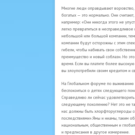
Многие люди оправдывают воровство, г
богатых — это нормально.
Они считают,
например: «Они никогда этого не упуст
легко превратиться в несправедливое 
небольшой или большой компании, тем
компании будут осторожны с этим спе
гибели, чтобы набивать свои собствен
преимущество и новый соблазн.
Но это
время.
Если вы платите более высокую 
вы злоупотребили своим кредитом и с
На Глобальном форуме по выживанию ч
беспокоиться о детях следующего поко
Справедливо ли сейчас удовлетворить
следующему поколению? Нет это не так
нас должны быть хлорфторуглероды се
последствиями».Ямы и ниамы, таким об
национальным, общественным и глобаль
и предписания в другое измерение.