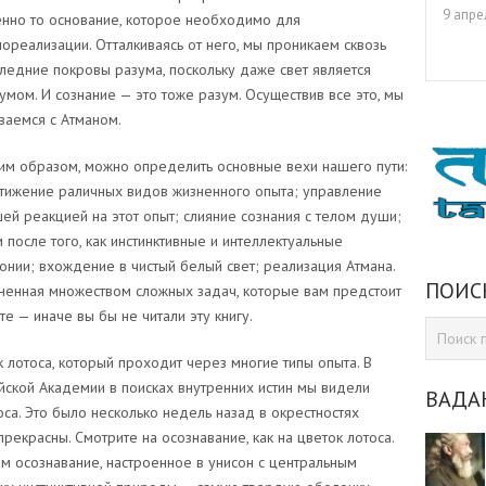
9 апре
нно то основание, которое необходимо для
ореализации. Отталкиваясь от него, мы проникаем сквозь
ледние покровы разума, поскольку даже свет является
умом. И сознание — это тоже разум. Осуществив все это, мы
ваемся с Атманом.
им образом, можно определить основные вехи нашего пути:
тижение раличных видов жизненного опыта; управление
ей реакцией на этот опыт; слияние сознания с телом души;
после того, как инстинктивные и интеллектуальные
нии; вхождение в чистый белый свет; реализация Атмана.
ПОИС
олненная множеством сложных задач, которые вам предстоит
те — иначе вы бы не читали эту книгу.
к лотоса, который проходит через многие типы опыта. В
ской Академии в поисках внутренних истин мы видели
ВАДА
са. Это было несколько недель назад в окрестностях
прекрасны. Смотрите на осознавание, как на цветок лотоса.
м осознавание, настроенное в унисон с центральным