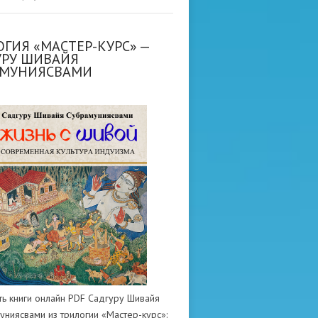
ГИЯ «МАСТЕР-КУРС» —
УРУ ШИВАЙЯ
АМУНИЯСВАМИ
ть книги онлайн PDF Садгуру Шивайя
униясвами из трилогии «Мастер-курс»: