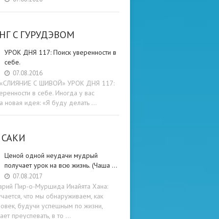
НГ C ГУРУДЭВОМ
УРОК ДНЯ 117: Поиск уверенности в
себе.
07.08.2016
и «СЛИЯНИЕ С ШИВОЙ» УРОК ДНЯ 117:
еренности в себе. Иногда у вас
а новая идея: «Я буду делать …
 САКИ
Ценой одной неудачи мудрый
получает урок на всю жизнь. (Чаша …
07.08.2017
арий Пир-о-Муршида Инайята Хана:
учается, что мы обнаруживаем, как
овек, будучи успешным по жизни,
ет преуспевать, в то …