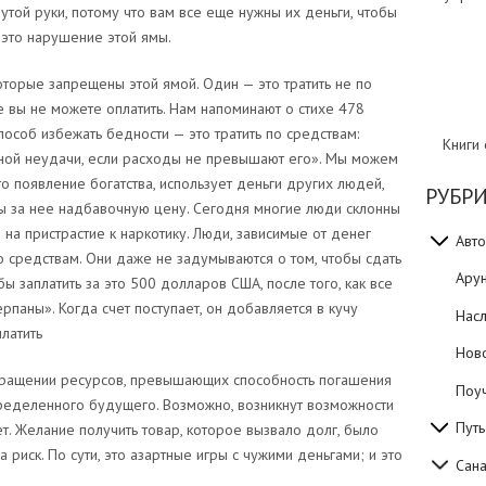
утой руки, потому что вам все еще нужны их деньги, чтобы
 это нарушение этой ямы.
оторые запрещены этой ямой. Один — это тратить не по
е вы не можете оплатить. Нам напоминают о стихе 478
способ избежать бедности — это тратить по средствам:
Книги
ной неудачи, если расходы не превышают его». Мы можем
то появление богатства, использует деньги других людей,
РУБР
ты за нее надбавочную цену. Сегодня многие люди склонны
на пристрастие к наркотику. Люди, зависимые от денег
Авто
о средствам. Они даже не задумываются о том, чтобы сдать
Ару
 заплатить за это 500 долларов США, после того, как все
паны». Когда счет поступает, он добавляется в кучу
Нас
латить
Нов
кращении ресурсов, превышающих способность погашения
Поуч
определенного будущего. Возможно, возникнут возможности
Путь
нет. Желание получить товар, которое вызвало долг, было
 риск. По сути, это азартные игры с чужими деньгами; и это
Сан