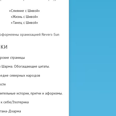
«Слияние с Шивой»
«Жизнь с Шивой»
«Танец с Шивой»
 оформлены оранизацией Revers-Sun
ИКИ
рские страницы
н Шарма. Обогащающие цитаты.
ледие северных народов
ости
ительные истории, притчи и афоризмы.
 к себе/Эзотерика
атана-Дхарма