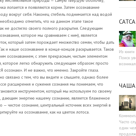
чку инстинктивной природы — самую твердую оболочку,
ка лопается и появляются корни. Затем осознавание
воду вокруг себя. Наконец стебель поднимается над водой
САТСА
 необходимо отметить, что на данном этапе такое
как не достигло своего полного раскрытия. Следующим
ознавания, которое мы сравниваем с ним), является
ток, который затем порождает множество семян, чтобы дать
Так и наше осознавание в конце-концов раскрывается. Таков
Из книг
воим осознаванием, с этим прекрасным, чистым элементом
Поиск ув
, которое легко обнаружить следующим образом: просто
возникал
«Я осознаю». И не важно, что именно. Закройте глаза.
но связано с тем, что вы видите и слышите, однако более
ессе расширения и сужения сознания мы понимаем, что
ЧАША
тановится инструментом, который мы используем по своему
м, дающим энергию нашему сознанию, является блаженное
о — чистое сознание, центральный источник всех энергий в
итируйте на осознавание, как на цветок лотоса.
Коммент
Часто сл
один чел
продолжа