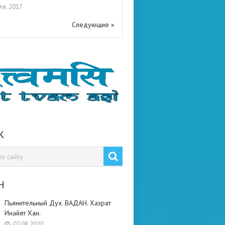
ля, 2017
Следующие »
К
Н
Пьянительный Дух. ВАДАН. Хазрат
Инайят Хан.
07.08.2020