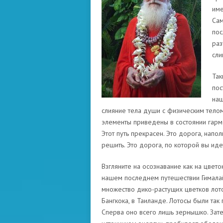
име
Сам
пос
раз
сли
Так
пос
наш
слияние тела души с физическим телом 
элементы приведены в состоянии гармо
Этот путь прекрасен. Это дорога, нап
решить. Это дорога, по которой вы иде
Взгляните на осознавание как на цвето
нашем последнем путешествии Гималай
множество дико-растущих цветков лото
Бангкока, в Таиланде. Лотосы были так 
Сперва оно всего лишь зернышко. Зате