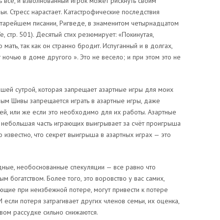
ь все, и взволнованный игрок может рискнуть своим
ьи. Стресс нарастает. Катастрофические последствия
тарейшем писании, Ригведе, в знаменитом четырнадцатом
, стр. 501). Десятый стих резюмирует: «Покинутая,
мать, так как он странно бродит. Испуганный и в долгах,
ночью в доме другого ». Это не весело; и при этом это не
ашей сутрой, которая запрещает азартные игры для моих
ым Шивы запрещается играть в азартные игры, даже
й, или же если это необходимо для их работы. Азартные
 небольшая часть играющих выигрывает за счёт проигрыша
 известно, что секрет выигрыша в азартных играх — это
дные, необоснованные спекуляции — все равно что
ым богатством. Более того, это воровство у вас самих,
ающие при неизбежной потере, могут привести к потере
 если потеря затрагивает других членов семьи, их оценка,
вом рассудке сильно снижаются.