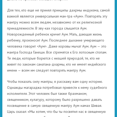
Для тех, кто еще не принял принципы дахрмы индуизма, самой
важной является универсальная ман-тра «Аум». Повторять эту
мантру можно всем людям, независимо от их религиозной
принадлежности. В зву-ках города слышится Аум.
Новорожденный ребенок кричит Аум. Мать, дающая жизнь
ребенку, произносит Аум. Последнее дыхание умирающего
человека говорит <Аум>. Даже коровы мычат Аум. Аум — это
мантра Господа Ганеши. Все стремятся к Его лотосным стопам.
Те люди, которые борются с низшей природой, те, кто не
живет по законам санатана-дхармы, кто не имеет индийского
имени — всем им следует повторять мантру Аум.
Чтобы показать силу мантры, я расскажу вам одну историю.
Однажды магараджа потребовал привести к нему судебного
исполнителя. Этот человек был также брахманом,
священником, кулагуру, которому было разрешено давать
посвящение в самую священную мантру Аум намах Шивая.
Царь сказал: «Мы хотим, что-бы ты посвятил нас в священную