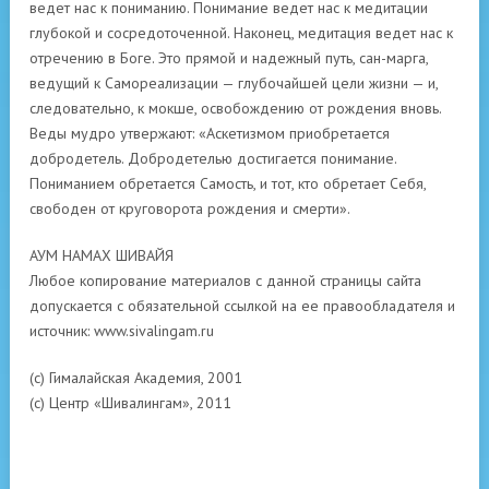
ведет нас к пониманию. Понимание ведет нас к медитации
глубокой и сосредоточенной. Наконец, медитация ведет нас к
отречению в Боге. Это прямой и надежный путь, сан-марга,
ведущий к Самореализации — глубочайшей цели жизни — и,
следовательно, к мокше, освобождению от рождения вновь.
Веды мудро утвержают: «Аскетизмом приобретается
добродетель. Добродетелью достигается понимание.
Пониманием обретается Самость, и тот, кто обретает Себя,
свободен от круговорота рождения и смерти».
АУМ НАМАХ ШИВАЙЯ
Любое копирование материалов с данной страницы сайта
допускается с обязательной ссылкой на ее правообладателя и
источник: www.sivalingam.ru
(с) Гималайская Академия, 2001
(с) Центр «Шивалингам», 2011