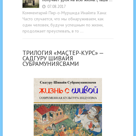
07.08.2017
Комментарий Пир-о-Муршида Инайята Хана:
Часто случается, что мы обнаруживаем, как
один человек, будучи успешным по жизни,
продолжает преуспевать, в то …
ТРИЛОГИЯ «МАСТЕР-КУРС» —
САДГУРУ ШИВАЙЯ
СУБРАМУНИЯСВАМИ