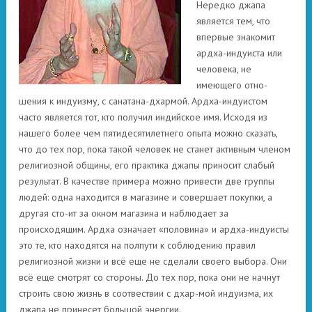
Нередко джапа
является тем, что
впервые знакомит
ардха-индуиста или
человека, не
имеющего отно-
шения к индуизму, с санатана-дхармой. Ардха-индуистом
часто является тот, кто получил индийское имя. Исходя из
нашего более чем пятидесятилетнего опыта можно сказать,
что до тех пор, пока такой человек не станет активным членом
религиозной общины, его практика джапы приносит слабый
результат. В качестве примера можно привести две группы
людей: одна находится в магазине и совершает покупки, а
другая сто-ит за окном магазина и наблюдает за
происходящим. Ардха означает «половина» и ардха-индуисты
это те, кто находятся на полпути к соблюдению правил
религиозной жизни и всё еще не сделали своего выбора. Они
всё еще смотрят со стороны. До тех пор, пока они не начнут
строить свою жизнь в соотвествии с дхар-мой индуизма, их
джапа не принесет большой энергии.