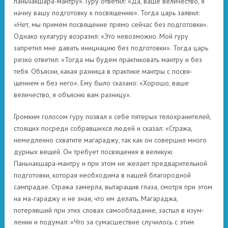
паньчакшара-мантру». Гуру ответил: «Да, ваше величество, я
начну вашу подготовку к посвящению». Тогда царь заявил:
«Нет, мы примем посвящение прямо сейчас без подготовки».
Однако кулагуру возразил: «Это невозможно. Мой гуру
запретил мне давать инициацию без подготовки». Тогда царь
резко ответил: «Тогда мы будем практиковать мантру и без
тебя. Объясни, какая разница в практике мантры с посвя-
щением и без него». Ему было сказано: «Хорошо, ваше
величество, я объясню вам разницу».
Громким голосом гуру позвал к себе пятерых телохранителей,
стоящих посреди собравшихся людей и сказал: «Стража,
немедленно схватите магараджу, так как он совершил много
дурных вещей. Он требует посвящения в великую
Паньчакшара-мантру и при этом не желает предварительной
подготовки, которая необходима в нашей благородной
сампрадае. Стража замерла, вытаращив глаза, смотря при этом
на ма-гараджу и не зная, что им делать. Магараджа,
потерявший при этих словах самообладание, застыл в изум-
лении и подумал: «Что за сумасшествие случилось с этим