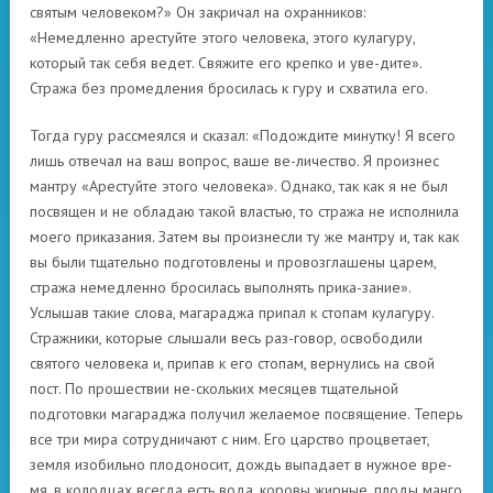
святым человеком?» Он закричал на охранников:
«Немедленно арестуйте этого человека, этого кулагуру,
который так себя ведет. Свяжите его крепко и уве-дите».
Стража без промедления бросилась к гуру и схватила его.
Тогда гуру рассмеялся и сказал: «Подождите минутку! Я всего
лишь отвечал на ваш вопрос, ваше ве-личество. Я произнес
мантру «Арестуйте этого человека». Однако, так как я не был
посвящен и не обладаю такой властью, то стража не исполнила
моего приказания. Затем вы произнесли ту же мантру и, так как
вы были тщательно подготовлены и провозглашены царем,
стража немедленно бросилась выполнять прика-зание».
Услышав такие слова, магараджа припал к стопам кулагуру.
Стражники, которые слышали весь раз-говор, освободили
святого человека и, припав к его стопам, вернулись на свой
пост. По прошествии не-скольких месяцев тщательной
подготовки магараджа получил желаемое посвящение. Теперь
все три мира сотрудничают с ним. Его царство процветает,
земля изобильно плодоносит, дождь выпадает в нужное вре-
мя, в колодцах всегда есть вода, коровы жирные, плоды манго