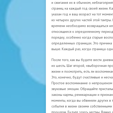
и сжигания их в обычном, неблагоприя
страниц на каждый год своей жизни. К
указан год и ваш возраст на тот момен
из четырех других частей этой тантры.
времени необходимо возвращаться или
относящиеся к определенному периоду.
порядку, особенно когда старые воспо
определенных страницах. Это причин
выше. Каждый раз, когда страница од
После того, как вы будете вести дневни
их шесть. Шаг второй, «выборочная пр
жизни и посмотреть, есть ли воспомин
Это, конечно, будут счастливые и несч
Простое воспоминание о непрошеном о
звуковые эмоции. Обращайте присталь
законы кармы, реинкарнации и признани
моменты, когда вы обвиняли других в т
события в жизни своими собственными 
прошлом. Будьте здесь честны. Важно 