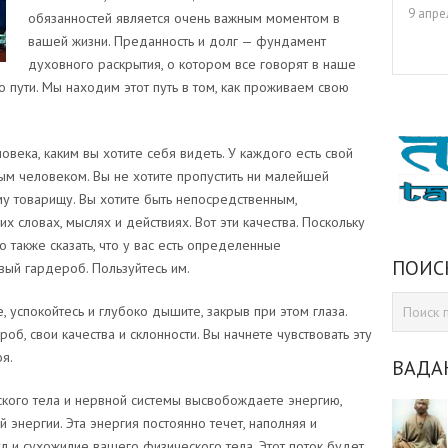
9 апре
обязанностей является очень важным моментом в
вашей жизни. Преданность и долг — фундамент
духовного раскрытия, о котором все говорят в наше
о пути. Мы находим этот путь в том, как проживаем свою
века, каким вы хотите себя видеть. У каждого есть свой
ым человеком. Вы не хотите пропустить ни малейшей
у товарищу. Вы хотите быть непосредственным,
 словах, мыслях и действиях. Вот эти качества. Поскольку
 также сказать, что у вас есть определенные
ПОИС
вый гардероб. Пользуйтесь им.
, успокойтесь и глубоко дышите, закрыв при этом глаза.
б, свои качества и склонности. Вы начнете чувствовать эту
я.
ВАДА
ского тела и нервной системы высвобождаете энергию,
 энергии. Эта энергия постоянно течет, наполняя и
л и сухожилие вашего физического тела. Этот поток будет