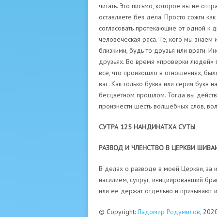
читать. Это письмо, которое вы не отп
оставляете без дела. Просто сожги ка
согласовать протекающие от одной к д
человеческая раса. Те, кого мы знаем
близкими, будь то друзья или враги. И
друзьях. Во время «проверки людей» п
все, что произошло в отношениях, бы
вас. Как только буква или серия букв 
бесцветном прошлом. Тогда вы действ
произнести шесть волшебных слов, во
СУТРА 125 НАНДИНАТХА СУТЫ
РАЗВОД И ЧЛЕНСТВО В ЦЕРКВИ ШИВА
В делах о разводе в моей Церкви, за 
насилием, супруг, инициировавший бра
или ее держат отдельно и призывают и
© Copyright:
Ладомир Родумилов
, 202