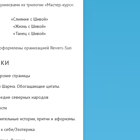
униясвами из трилогии «Мастер-курс»:
«Слияние с Шивой»
«Жизнь с Шивой»
«Танец с Шивой»
 оформлены оранизацией Revers-Sun
ИКИ
рские страницы
н Шарма. Обогащающие цитаты.
ледие северных народов
ости
ительные истории, притчи и афоризмы.
 к себе/Эзотерика