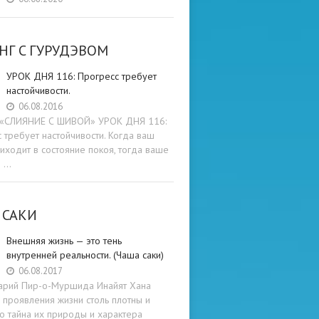
НГ C ГУРУДЭВОМ
УРОК ДНЯ 116: Прогресс требует
настойчивости.
06.08.2016
и «СЛИЯНИЕ С ШИВОЙ» УРОК ДНЯ 116:
 требует настойчивости. Когда ваш
иходит в состояние покоя, тогда ваше
е …
 САКИ
Внешняя жизнь — это тень
внутренней реальности. (Чаша саки)
06.08.2017
арий Пир-о-Муршида Инайят Хана
проявления жизни столь плотны и
то тайна их природы и характера