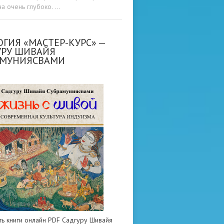
а очень глубоко. …
ГИЯ «МАСТЕР-КУРС» —
УРУ ШИВАЙЯ
АМУНИЯСВАМИ
ть книги онлайн PDF Садгуру Шивайя