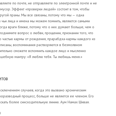
равляете по почте, не отправляете по электронной почте и не
к мусор. Эффект «проверки людей» состоит в том, чтобы
ругой праны. Мы все связаны, потому что мы — одна
 и чьи лица и имена мы можем помнить, являются самыми
ногда враги ближе, потому что о них думают больше, чем о
однимите вопрос о любви, прощении, признании того, что
ло частью кармы от рождения, прарабдха-кармы каждого из
написаны, воспоминания растворяются в безмолвном
ительно сможете вспомнить каждое лицо и мысленно
лшебную мантру: «Я люблю тебя. Ты любишь меня.»
ИТОВ
исключением случаев, когда это вызвано хроническим
коразводный процесс, больше не является ее членом. Его
скать более снисходительную линию. Аум Намах Шивая.
0