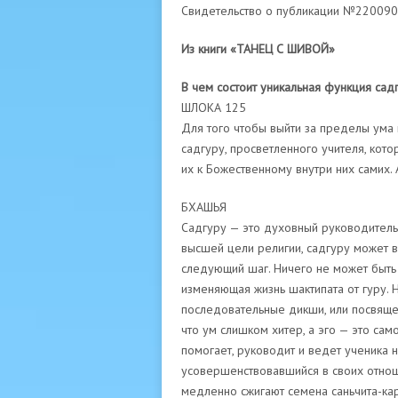
Свидетельство о публикации №22009
Из книги «ТАНЕЦ С ШИВОЙ»
В чем состоит уникальная функция сад
ШЛОКА 125
Для того чтобы выйти за пределы ума 
садгуру, просветленного учителя, кот
их к Божественному внутри них самих.
БХАШЬЯ
Садгуру — это духовный руководитель п
высшей цели религии, садгуру может ви
следующий шаг. Ничего не может быть
изменяющая жизнь шактипата от гуру.
последовательные дикши, или посвящен
что ум слишком хитер, а эго — это са
помогает, руководит и ведет ученика н
усовершенствовавшийся в своих отнош
медленно сжигают семена саньчита-кар