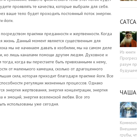
удете проявлять те качества, которые выбрали для себя.
рез ваше тело будет проходить постоянный поток энергии.
САТСА
и-йоги.
посредством практики преданности и жертвенности. Когда
вая жизнь. Данный момент является существенным для
 пока мы не начинаем давать в изобилии, мы на самом деле
Из книг
и, но лишь каналами помощи другим людям. Духовное и
Прогресс
 тогда, когда вы перестаете быть привязанными к нему,
разум пр
ости от маленького камешка, сколько от драгоценного
будуще
льшая сила, которая приходит благодаря практике йоги. Все
 способности регуляции жизненных процессов. Однако
ся энергия жертвования, энергия концентрации, энергия
ЧАША
а и эмоций, энергия вселенской любви. Все это
быть использованы уже сегодня.
Коммент
Внешние 
грубы, ч