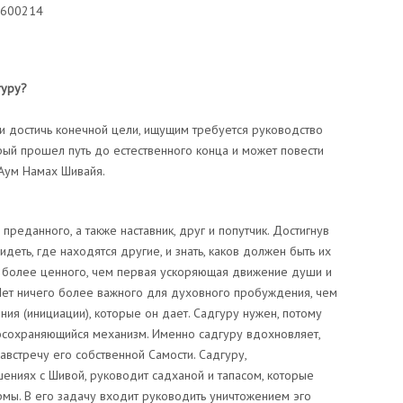
0600214
гуру?
и достичь конечной цели, ищущим требуется руководство
орый прошел путь до естественного конца и может повести
 Аум Намах Шивайя.
реданного, а также наставник, друг и попутчик. Достигнув
деть, где находятся другие, и знать, каков должен быть их
 более ценного, чем первая ускоряющая движение души и
 Нет ничего более важного для духовного пробуждения, чем
ия (инициации), которые он дает. Садгуру нужен, потому
мосохраняющийся механизм. Именно садгуру вдохновляет,
австречу его собственной Самости. Садгуру,
ениях с Шивой, руководит садханой и тапасом, которые
мы. В его задачу входит руководить уничтожением эго