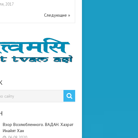
ля, 2017
Следующие »
К
Н
Взор Возлюбленного. ВАДАН. Хазрат
Инайят Хан
06.08.2020