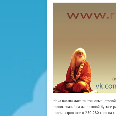
Маха васана даха тантра, опыт которой
воспоминаний на линованной бумаге ра
восемь строк, всего 250-280 слов на 