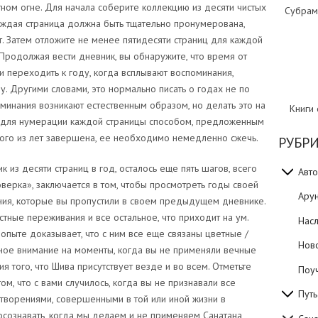
тном огне. Для начала соберите коллекцию из десяти чистых
Субрам
аждая страница должна быть тщательно пронумерована,
т. Затем отложите не менее пятидесяти страниц для каждой
 Продолжая вести дневник, вы обнаружите, что время от
 переходить к году, когда всплывают воспоминания,
 Другими словами, это нормально писать о годах не по
минания возникают естественным образом, но делать это на
Книги
а для нумерации каждой страницы способом, предложенным
ного из лет завершена, ее необходимо немедленно сжечь.
РУБР
к из десяти страниц в год, осталось еще пять шагов, всего
Авто
оверка», заключается в том, чтобы просмотреть годы своей
Ару
ания, которые вы пропустили в своем предыдущем дневнике.
астные переживания и все остальное, что приходит на ум.
Нас
пыте доказывает, что с ним все еще связаны цветные /
Нов
ное внимание на моменты, когда вы не применяли вечные
я того, что Шива присутствует везде и во всем. Отметьте
Поуч
ом, что с вами случилось, когда вы не признавали все
Путь
творениями, совершенными в той или иной жизни в
осознавать, когда мы делаем и не применяем Санатана