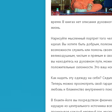
время. В книгах нет описания духовног
жизнь.
Нарисуйте мысленный портрет того чело
идеал. Вы хотите быть добрым, полезн
возможности служить или помочь своем
великодушным, чистым и прямым в своих
вы находитесь на духовном пути, можно
положительные склонности. Это ваш но
Как надеть эту одежду на себя? Сядьте
Теперь можно просмотреть свой гардеро
любовь и блаженство внутреннего поко
В бхакти-йоге вы посредством физиче
идущую из центрального источника всей
пронизывая каждый нервный ток, муску