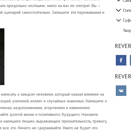
Сан
те предельно честными; никто на вас не смотрит. Вы —
Стат
ий сценарий самостоятельно. Запишите эти переживания и
Суф
Тво
REVER
REVE
написать о каждом человеке, который оказал влияние на
седей, учителей, коллег и случайных знакомых. Напишите о
менах, недопонимании, огорчениях и извинениях.
айте долгой жизни и позитивного будущего. Назовите
 напишите письмо, выражающее признательность, тревогу,
е все это. Ничего не сдерживайте. Никто не будет это