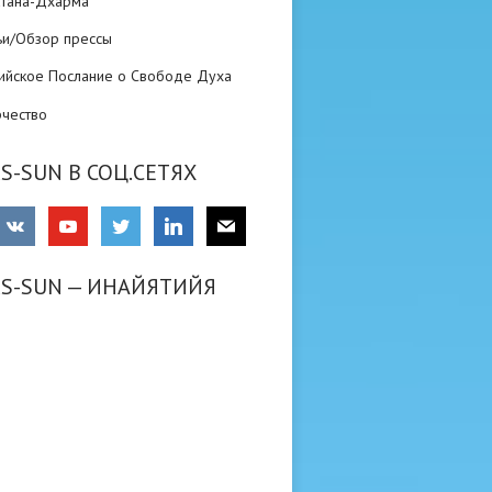
атана-Дхарма
ьи/Обзор прессы
ийское Послание о Свободе Духа
рчество
S-SUN В СОЦ.СЕТЯХ
RS-SUN — ИНАЙЯТИЙЯ