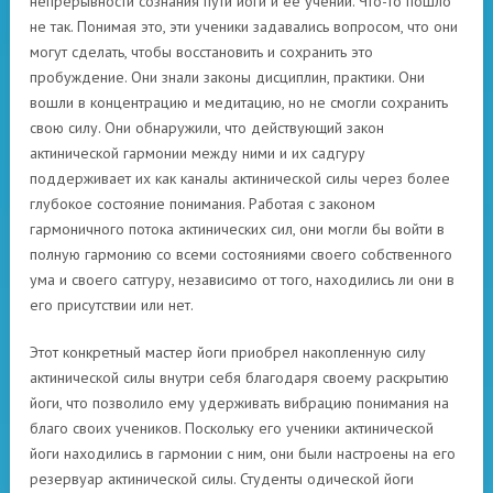
непрерывности сознания пути йоги и её учений. Что-то пошло
не так. Понимая это, эти ученики задавались вопросом, что они
могут сделать, чтобы восстановить и сохранить это
пробуждение. Они знали законы дисциплин, практики. Они
вошли в концентрацию и медитацию, но не смогли сохранить
свою силу. Они обнаружили, что действующий закон
актинической гармонии между ними и их садгуру
поддерживает их как каналы актинической силы через более
глубокое состояние понимания. Работая с законом
гармоничного потока актинических сил, они могли бы войти в
полную гармонию со всеми состояниями своего собственного
ума и своего сатгуру, независимо от того, находились ли они в
его присутствии или нет.
Этот конкретный мастер йоги приобрел накопленную силу
актинической силы внутри себя благодаря своему раскрытию
йоги, что позволило ему удерживать вибрацию понимания на
благо своих учеников. Поскольку его ученики актинической
йоги находились в гармонии с ним, они были настроены на его
резервуар актинической силы. Студенты одической йоги