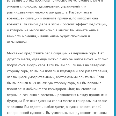
вставайте до тех пор, пока полностью не успокоите разум и
эмоции с помощью дыхательных упражнений или
разглядыванием мирного ландшафта. Разберитесь в
возникшей ситуации и поймите причины, по которым она
возникла. На самом деле в этом и состоит эффект медитации,
о котором не много написано в книгах. Вы можете жить в
вечности момента, и ваша жизнь будет спокойной и
насыщенной.
Мысленно представьте себя сидящим на вершине горы. Нет
другого места, куда еще можно было бы направиться — только
погрузиться внутрь себя. Если бы вы пошли вниз на северную
сторону горы, то вы бы попали в будущее и его разветвления,
являющиеся умозрительными, абстрактными понятиями. Если
бы вы пошли вниз на южную сторону горы, вы бы попали в
прошлое, в лабиринт его коридоров. Итак, вы стоите на
вершине сознания в состоянии равновесия между прошлым и
будущим. Все находится на своем месте в генеральном плане
эволюции. Вы сидите и наблюдаете, ощущая ясность своей
совершенной сущности. Вы учитесь жить в духовном сознании